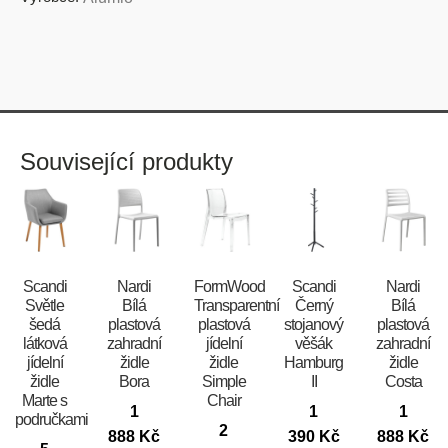
Související produkty
Scandi
Nardi
FormWood
Scandi
Nardi
Světle
Bílá
Transparentní
Černý
Bílá
šedá
plastová
plastová
stojanový
plastová
látková
zahradní
jídelní
věšák
zahradní
jídelní
židle
židle
Hamburg
židle
židle
Bora
Simple
II
Costa
Marte s
Chair
1
1
1
područkami
2
888
Kč
390
Kč
888
Kč