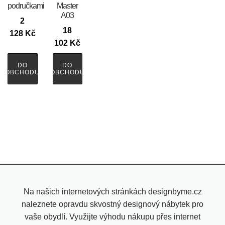
područkami
Master
A03
2
18
128
Kč
102
Kč
DO
DO
OBCHODU
OBCHODU
Na našich internetových stránkách designbyme.cz
naleznete opravdu skvostný designový nábytek pro
vaše obydlí. Využijte výhodu nákupu přes internet