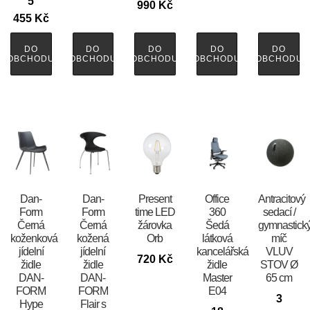
5
990
Kč
455
Kč
DO
DO
DO
DO
DO
OBCHODU
OBCHODU
OBCHODU
OBCHODU
OBCHODU
​​​​​Dan-
​​​​​Dan-
Present
Office
Antracitový
Form
Form
time LED
360
sedací /
Černá
Černá
žárovka
Šedá
gymnastick
koženková
kožená
Orb
látková
míč
jídelní
jídelní
kancelářská
VLUV
720
Kč
židle
židle
židle
STOV Ø
DAN-
DAN-
Master
65 cm
FORM
FORM
E04
3
Hype
Flair s