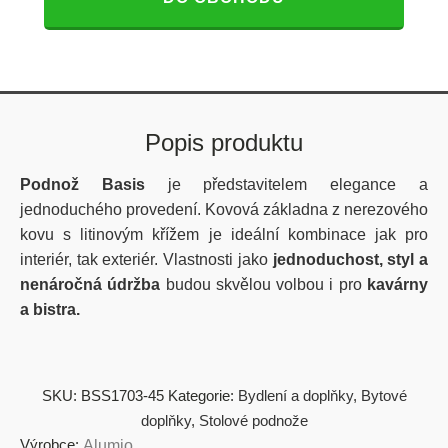
Popis produktu
Podnož Basis
je představitelem elegance a
jednoduchého provedení. Kovová základna z nerezového
kovu s litinovým křížem je ideální kombinace jak pro
interiér, tak exteriér. Vlastnosti jako
jednoduchost,
styl a
nenáročná údržba
budou skvělou volbou i pro
kavárny
a bistra.
SKU:
BSS1703-45
Kategorie:
Bydlení a doplňky
,
Bytové
doplňky
,
Stolové podnože
Výrobce:
Alumio