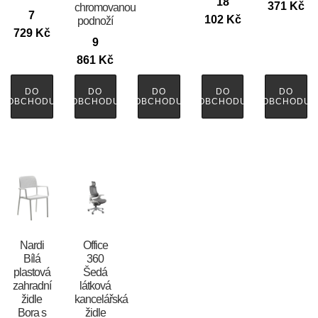
18
371
Kč
chromovanou
7
102
Kč
podnoží
729
Kč
9
861
Kč
DO
DO
DO
DO
DO
OBCHODU
OBCHODU
OBCHODU
OBCHODU
OBCHODU
Nardi
Office
Bílá
360
plastová
Šedá
zahradní
látková
židle
kancelářská
Bora s
židle