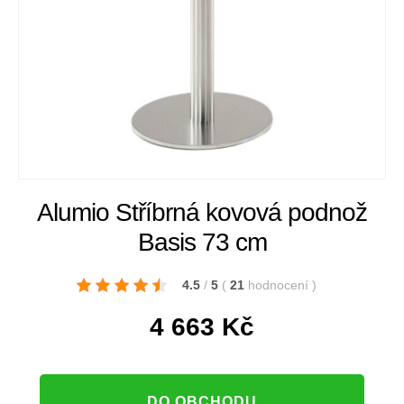
Alumio Stříbrná kovová podnož
Basis 73 cm
4.5
/
5
(
21
hodnocení
)
4 663
Kč
DO OBCHODU