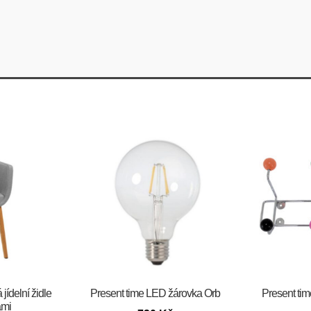
jídelní židle
Present time LED žárovka Orb
Present ti
ami