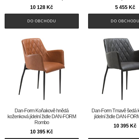
10 128
Kč
5 455
Kč
DO OBCHODU
DO OBCHOD
​​​​​Dan-Form Koňakově hnědá
​​​​​Dan-Form Tmavě šedá
koženková jídelní židle DAN-FORM
jídelní židle DAN-FO
Rombo
10 395
Kč
10 395
Kč