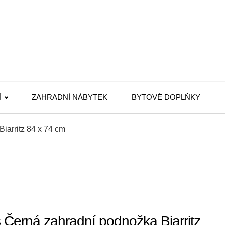
Í
ZAHRADNÍ NÁBYTEK
BYTOVÉ DOPLŇKY
iarritz 84 x 74 cm
 Černá zahradní podnožka Biarritz