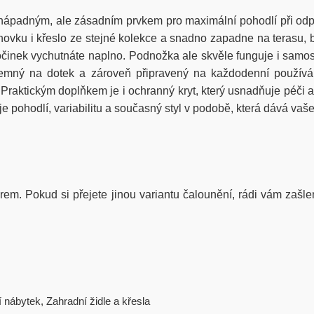
nápadným, ale zásadním prvkem pro maximální pohodlí při odpo
ohovku i křeslo ze stejné kolekce a snadno zapadne na terasu,
počinek vychutnáte naplno. Podnožka ale skvěle funguje i samos
příjemný na dotek a zároveň připravený na každodenní použív
tickým doplňkem je i ochranný kryt, který usnadňuje péči a pro
e pohodlí, variabilitu a současný styl v podobě, která dává vaš
iérem. Pokud si přejete jinou variantu čalounění, rádi vám zašle
í nábytek
,
Zahradní židle a křesla