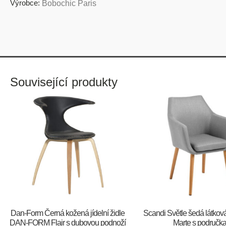
Výrobce:
Bobochic Paris
Související produkty
​​​​​Dan-Form Černá kožená jídelní židle
Scandi Světle šedá látková 
DAN-FORM Flair s dubovou podnoží
Marte s područk