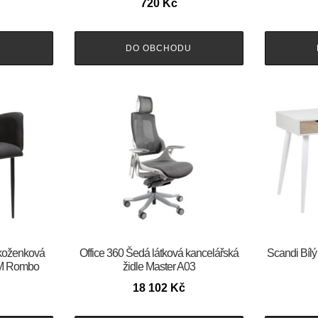
720
Kč
U
DO OBCHODU
 koženková
Office 360 Šedá látková kancelářská
Scandi Bílý
RM Rombo
židle Master A03
18 102
Kč