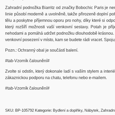
Zahradní podnožka Biarritz od značky Bobochic Paris je ne
linie působí moderně a uvolněně, takže přirozeně doplní p
tělu a poskytne příjemnou oporu pro nohy, díky které si od
který rozšíří možnosti vaší venkovní sestavy. Potah je 
nehodami a pomáhá udržet podnožku dlouhodobě krásnou. Prak
venkovní posezení v místo, kam se budete rádi vracet. Spojuj
Pozn.: Ochranný obal je součástí balení.
#tab-Vzorník čalounění#
Zvolte si odstín, který dokonale ladí s vaším stylem a inter
zákaznickou podporu na chatu, telefonu nebo e-mailem.
#tab-Vzorník čalounění#
SKU:
BP-105792
Kategorie:
Bydlení a doplňky
,
Nábytek
,
Zahradn