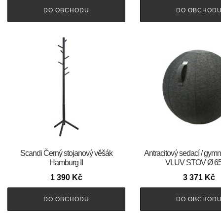
DO OBCHODU
DO OBCHOD
Scandi Černý stojanový věšák
Antracitový sedací / gymn
Hamburg II
VLUV STOV Ø 65
1 390
Kč
3 371
Kč
DO OBCHODU
DO OBCHOD