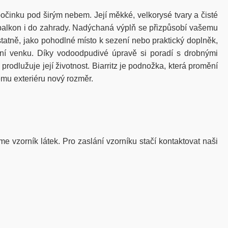
činku pod širým nebem. Její měkké, velkorysé tvary a čisté
 balkon i do zahrady. Nadýchaná výplň se přizpůsobí vašemu
tatně, jako pohodlné místo k sezení nebo praktický doplněk,
ání venku. Díky vodoodpudivé úpravě si poradí s drobnými
dlužuje její životnost. Biarritz je podnožka, která promění
emu exteriéru nový rozměr.
me vzorník látek. Pro zaslání vzorníku stačí kontaktovat naši