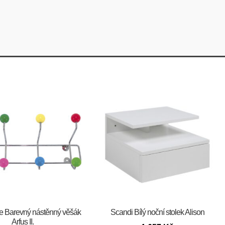
me Barevný nástěnný věšák
Scandi Bílý noční stolek Alison
Arfus II.