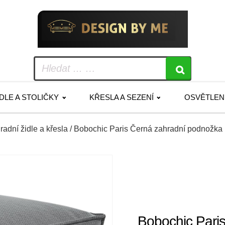
IDLE A STOLIČKY
KŘESLA A SEZENÍ
OSVĚTLEN
radní židle a křesla
/ Bobochic Paris Černá zahradní podnožka B
Bobochic Paris