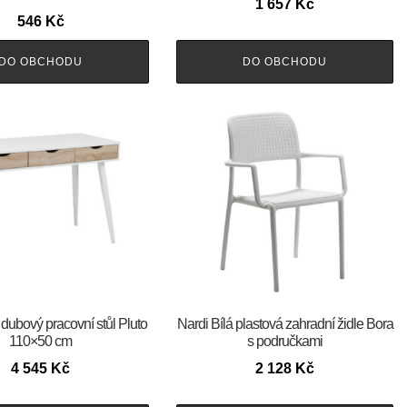
1 657
Kč
546
Kč
DO OBCHODU
DO OBCHODU
 dubový pracovní stůl Pluto
Nardi Bílá plastová zahradní židle Bora
110×50 cm
s područkami
4 545
Kč
2 128
Kč