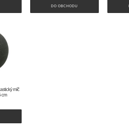
U
DO OBCHODU
astický míč
 cm
U