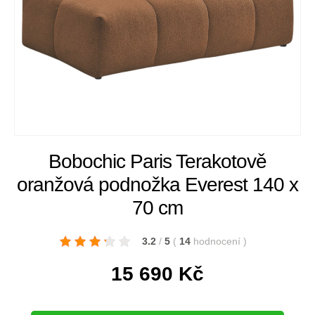
Bobochic Paris Terakotově
oranžová podnožka Everest 140 x
70 cm
3.2
/
5
(
14
hodnocení
)
15 690
Kč