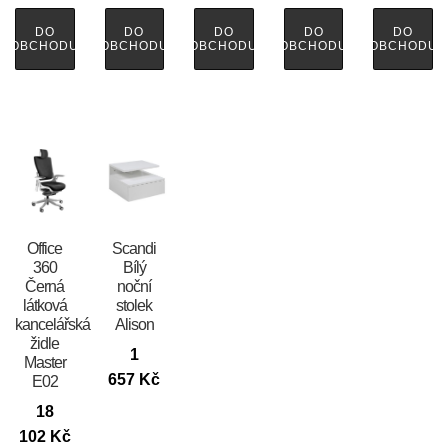
DO
DO
DO
DO
DO
OBCHODU
OBCHODU
OBCHODU
OBCHODU
OBCHODU
Office
Scandi
360
Bílý
Černá
noční
látková
stolek
kancelářská
Alison
židle
1
Master
657
Kč
E02
18
102
Kč