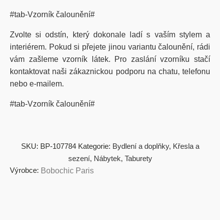
#tab-Vzorník čalounění#
Zvolte si odstín, který dokonale ladí s vaším stylem a
interiérem. Pokud si přejete jinou variantu čalounění, rádi
vám zašleme vzorník látek. Pro zaslání vzorníku stačí
kontaktovat naši zákaznickou podporu na chatu, telefonu
nebo e-mailem.
#tab-Vzorník čalounění#
SKU:
BP-107784
Kategorie:
Bydlení a doplňky
,
Křesla a
sezení
,
Nábytek
,
Taburety
Výrobce:
Bobochic Paris