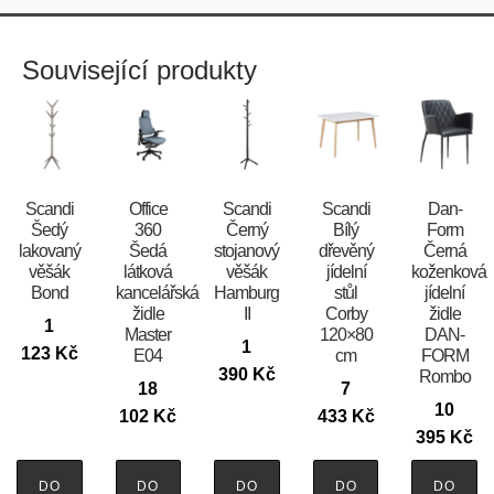
Související produkty
Scandi
Office
Scandi
Scandi
​​​​​Dan-
Šedý
360
Černý
Bílý
Form
lakovaný
Šedá
stojanový
dřevěný
Černá
věšák
látková
věšák
jídelní
koženková
Bond
kancelářská
Hamburg
stůl
jídelní
židle
II
Corby
židle
1
Master
120×80
DAN-
1
123
Kč
E04
cm
FORM
390
Kč
Rombo
18
7
10
102
Kč
433
Kč
395
Kč
DO
DO
DO
DO
DO