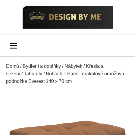
Domů
/
Bydlení a doplňky
/
Nábytek
/
Křesla a
sezení
/
Taburety
/ Bobochic Paris Terakotově oranžová
podnožka Everest 140 x 70 cm