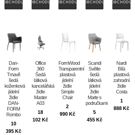
OBCHODU
OBCHODU
OBCHODU
OBCHODU
OBCHODU
​​​​​Dan-
Office
FormWood
Scandi
Nardi
Form
360
Transparentní
Světle
Bílá
Tmavě
Šedá
plastová
šedá
plastová
šedá
látková
jídelní
látková
zahradní
koženková
kancelářská
židle
jídelní
židle
jídelní
židle
Simple
židle
Costa
židle
Master
Chair
Marte s
1
DAN-
A03
područkami
2
888
Kč
FORM
18
5
990
Kč
Rombo
102
Kč
455
Kč
10
395
Kč