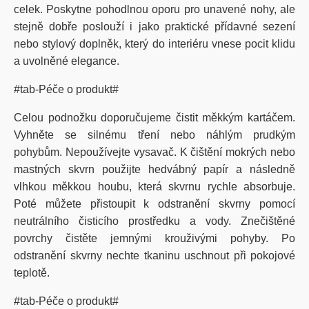
celek. Poskytne pohodlnou oporu pro unavené nohy, ale
stejně dobře poslouží i jako praktické přídavné sezení
nebo stylový doplněk, který do interiéru vnese pocit klidu
a uvolněné elegance.
#tab-Péče o produkt#
Celou podnožku doporučujeme čistit měkkým kartáčem.
Vyhněte se silnému tření nebo náhlým prudkým
pohybům. Nepoužívejte vysavač. K čištění mokrých nebo
mastných skvrn použijte hedvábný papír a následně
vlhkou měkkou houbu, která skvrnu rychle absorbuje.
Poté můžete přistoupit k odstranění skvrny pomocí
neutrálního čisticího prostředku a vody. Znečištěné
povrchy čistěte jemnými krouživými pohyby. Po
odstranění skvrny nechte tkaninu uschnout při pokojové
teplotě.
#tab-Péče o produkt#