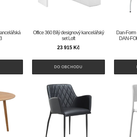
kancelářská
Office 360 Bílý designový kancelářský
​​​​​Dan-For
3
set Loft
DAN-FOR
23 915
Kč
U
DO OBCHODU