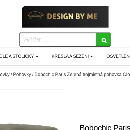
IDLE A STOLIČKY
KŘESLA A SEZENÍ
OSVĚTLEN
hovky
/
Pohovky
/ Bobochic Paris Zelená trojmístná pohovka Cl
Bobochic Paris