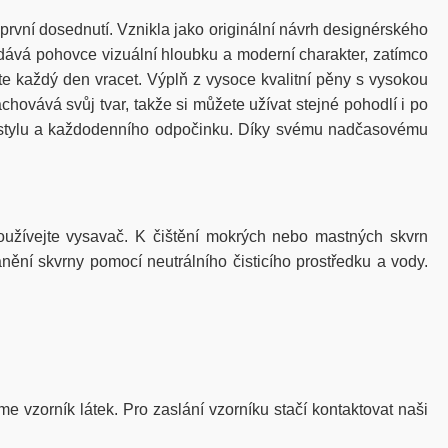
rvní dosednutí. Vznikla jako originální návrh designérského
dodává pohovce vizuální hloubku a moderní charakter, zatímco
e každý den vracet. Výplň z vysoce kvalitní pěny s vysokou
hovává svůj tvar, takže si můžete užívat stejné pohodlí i po
du, stylu a každodenního odpočinku. Díky svému nadčasovému
žívejte vysavač. K čištění mokrých nebo mastných skvrn
nění skvrny pomocí neutrálního čisticího prostředku a vody.
me vzorník látek. Pro zaslání vzorníku stačí kontaktovat naši