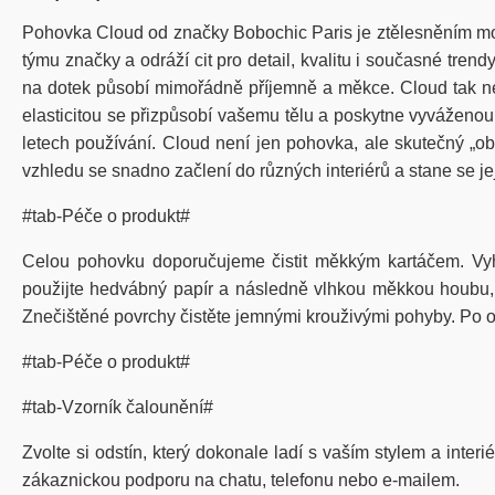
Pohovka Cloud od značky Bobochic Paris je ztělesněním mode
týmu značky a odráží cit pro detail, kvalitu i současné tre
na dotek působí mimořádně příjemně a měkce. Cloud tak nep
elasticitou se přizpůsobí vašemu tělu a poskytne vyváženou 
letech používání. Cloud není jen pohovka, ale skutečný „o
vzhledu se snadno začlení do různých interiérů a stane se j
#tab-Péče o produkt#
Celou pohovku doporučujeme čistit měkkým kartáčem. Vy
použijte hedvábný papír a následně vlhkou měkkou houbu, kt
Znečištěné povrchy čistěte jemnými krouživými pohyby. Po od
#tab-Péče o produkt#
#tab-Vzorník čalounění#
Zvolte si odstín, který dokonale ladí s vaším stylem a inter
zákaznickou podporu na chatu, telefonu nebo e-mailem.