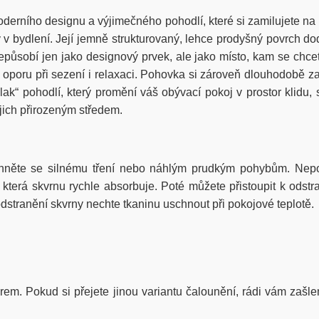
rního designu a výjimečného pohodlí, které si zamilujete na p
ndy v bydlení. Její jemně strukturovaný, lehce prodyšný povrch 
ůsobí jen jako designový prvek, ale jako místo, kam se chcet
oporu při sezení i relaxaci. Pohovka si zároveň dlouhodobě zac
blak“ pohodlí, který promění váš obývací pokoj v prostor kli
ejich přirozeným středem.
hněte se silnému tření nebo náhlým prudkým pohybům. Nepou
erá skvrnu rychle absorbuje. Poté můžete přistoupit k odstra
stranění skvrny nechte tkaninu uschnout při pokojové teplotě.
iérem. Pokud si přejete jinou variantu čalounění, rádi vám zašle