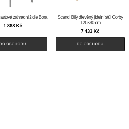
lastová zahradní židle Bora
Scandi Bílý dřevěný jídelní stůl Corby
120×80 cm
1 888
Kč
7 433
Kč
DO OBCHODU
DO OBCHODU