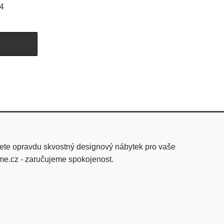
04
U
ete opravdu skvostný designový nábytek pro vaše
yme.cz - zaručujeme spokojenost.