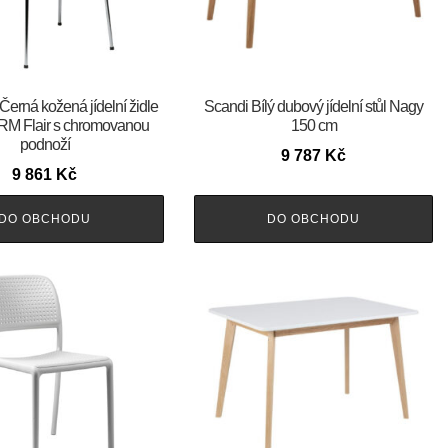
m Černá kožená jídelní židle
Scandi Bílý dubový jídelní stůl Nagy
M Flair s chromovanou
150 cm
podnoží
9 787
Kč
9 861
Kč
DO OBCHODU
DO OBCHODU