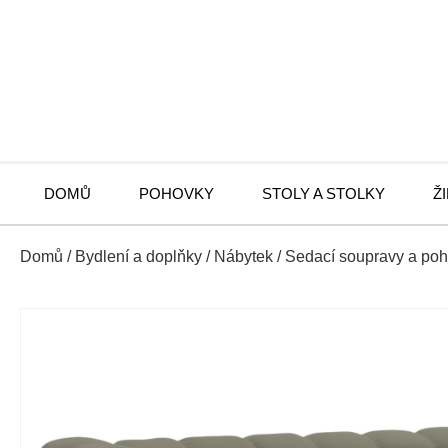
DOMŮ
POHOVKY
STOLY A STOLKY
Ž
Domů
/
Bydlení a doplňky
/
Nábytek
/
Sedací soupravy a po