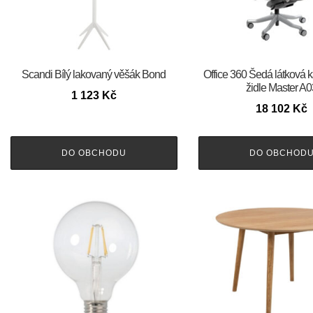
Scandi Bílý lakovaný věšák Bond
Office 360 Šedá látková 
židle Master A0
1 123
Kč
18 102
Kč
DO OBCHODU
DO OBCHOD