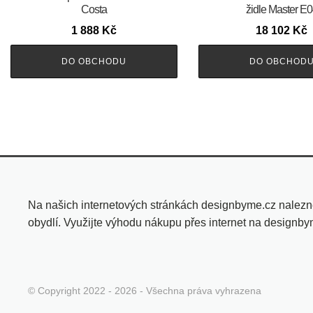
Costa
židle Master E
1 888
Kč
18 102
Kč
DO OBCHODU
DO OBCHOD
Na našich internetových stránkách designbyme.cz nalezn
obydlí. Využijte výhodu nákupu přes internet na designb
© Copyright 2022 - 2026 - Všechna práva vyhrazena