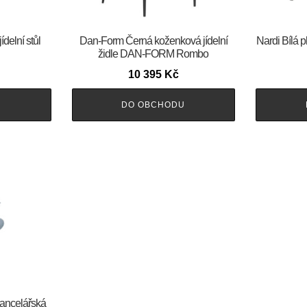
delní stůl
​​​​​Dan-Form Černá koženková jídelní
Nardi Bílá p
židle DAN-FORM Rombo
10 395
Kč
U
DO OBCHODU
kancelářská