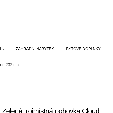
Í
ZAHRADNÍ NÁBYTEK
BYTOVÉ DOPLŇKY
oud 232 cm
 Zelená trojmístná pohovka Cloud