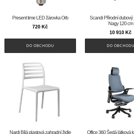
Present time LED žárovka Orb
Scandi Přírodní dubový jí
Nagy 120 cm
720
Kč
10 910
Kč
DO OBCHODU
DO OBCHOD
Nardi Bílá plastová zahradní židle
Office 360 Šedá látková 