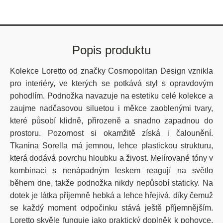
Popis produktu
Kolekce Loretto od značky Cosmopolitan Design vznikla
pro interiéry, ve kterých se potkává styl s opravdovým
pohodlím. Podnožka navazuje na estetiku celé kolekce a
zaujme nadčasovou siluetou i měkce zaoblenými tvary,
které působí klidně, přirozeně a snadno zapadnou do
prostoru. Pozornost si okamžitě získá i čalounění.
Tkanina Sorella má jemnou, lehce plastickou strukturu,
která dodává povrchu hloubku a živost. Melírované tóny v
kombinaci s nenápadným leskem reagují na světlo
během dne, takže podnožka nikdy nepůsobí staticky. Na
dotek je látka příjemně hebká a lehce hřejivá, díky čemuž
se každý moment odpočinku stává ještě příjemnějším.
Loretto skvěle funguje jako praktický doplněk k pohovce,