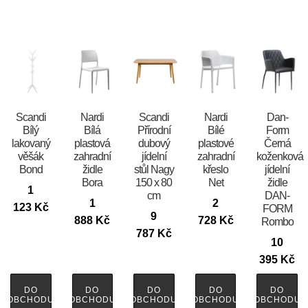
Scandi
Nardi
Scandi
Nardi
​​​​​Dan-
Bílý
Bílá
Přírodní
Bílé
Form
lakovaný
plastová
dubový
plastové
Černá
věšák
zahradní
jídelní
zahradní
koženková
Bond
židle
stůl Nagy
křeslo
jídelní
Bora
150 x 80
Net
židle
1
cm
DAN-
1
2
123
Kč
FORM
9
888
Kč
728
Kč
Rombo
787
Kč
10
395
Kč
DO
DO
DO
DO
DO
OBCHODU
OBCHODU
OBCHODU
OBCHODU
OBCHODU