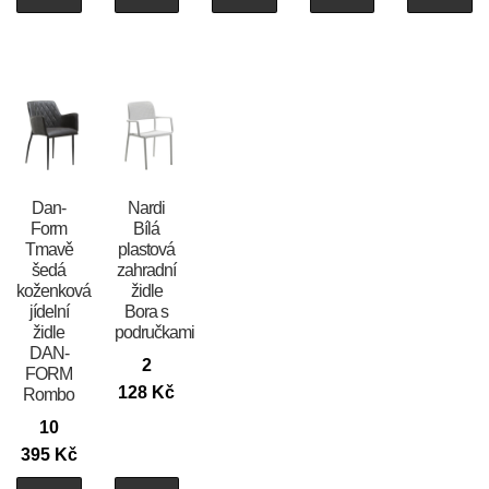
​​​​​Dan-
Nardi
Form
Bílá
Tmavě
plastová
šedá
zahradní
koženková
židle
jídelní
Bora s
židle
područkami
DAN-
2
FORM
128
Kč
Rombo
10
395
Kč