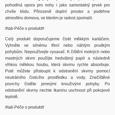
pohodlná opora pro nohy i jako samostatný prvek pro
chvíle klidu. Přirozeně doplní prostor a podtrhne
atmosféru domova, ve kterém je radost zpomalit.
#tab-Péče o produkt#
Celý produkt doporučujeme čistit měkkým kartáčem.
Vyhněte se silnému tření nebo náhlým prudkým
pohybům. Nepoužívejte vysavač. K čištění mokrých nebo
mastných skvrn použijte hedvábný papír a následně
vlhkou měkkou houbu, která skvrnu rychle absorbuje.
Poté můžete přistoupit k odstranění skvrny pomocí
neutrálního čisticího prostředku a vody. Znečištěné
povrchy čistěte jemnými krouživými pohyby. Po
odstranění skvrny nechte tkaninu uschnout při pokojové
teplotě.
#tab-Péče o produkt#