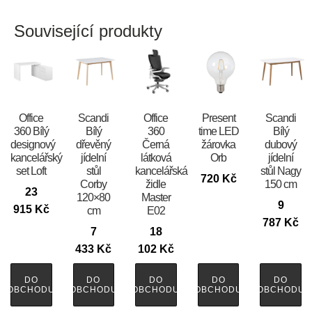
Související produkty
Office
Scandi
Office
Present
Scandi
360 Bílý
Bílý
360
time LED
Bílý
designový
dřevěný
Černá
žárovka
dubový
kancelářský
jídelní
látková
Orb
jídelní
set Loft
stůl
kancelářská
stůl Nagy
720
Kč
Corby
židle
150 cm
23
120×80
Master
9
915
Kč
cm
E02
787
Kč
7
18
433
Kč
102
Kč
DO
DO
DO
DO
DO
OBCHODU
OBCHODU
OBCHODU
OBCHODU
OBCHODU