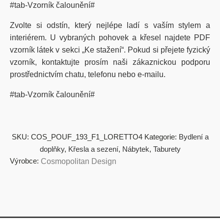
#tab-Vzorník čalounění#
Zvolte si odstín, který nejlépe ladí s vaším stylem a
interiérem. U vybraných pohovek a křesel najdete PDF
vzorník látek v sekci „Ke stažení“. Pokud si přejete fyzický
vzorník, kontaktujte prosím naši zákaznickou podporu
prostřednictvím chatu, telefonu nebo e-mailu.
#tab-Vzorník čalounění#
SKU:
COS_POUF_193_F1_LORETTO4
Kategorie:
Bydlení a
doplňky
,
Křesla a sezení
,
Nábytek
,
Taburety
Výrobce:
Cosmopolitan Design