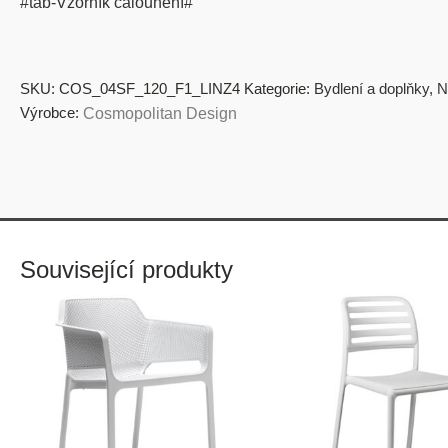
#tab-Vzorník čalounění#
SKU:
COS_04SF_120_F1_LINZ4
Kategorie:
Bydlení a doplňky
,
N
Výrobce:
Cosmopolitan Design
Související produkty