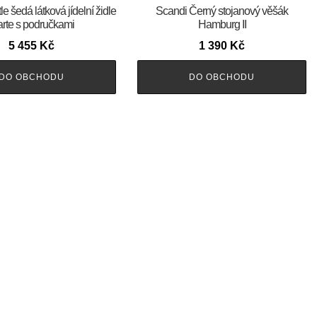
e šedá látková jídelní židle
Scandi Černý stojanový věšák
rte s područkami
Hamburg II
5 455
Kč
1 390
Kč
DO OBCHODU
DO OBCHODU