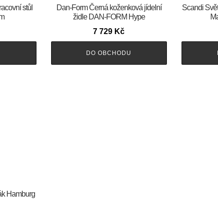
acovní stůl
​​​​​Dan-Form Černá koženková jídelní
Scandi Světl
cm
židle DAN-FORM Hype
Ma
7 729
Kč
U
DO OBCHODU
šák Hamburg