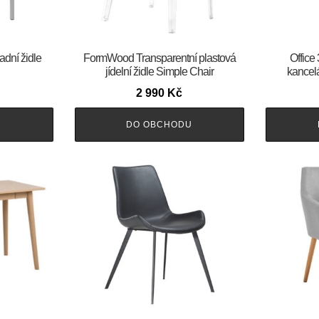
adní židle
FormWood Transparentní plastová
Office
jídelní židle Simple Chair
kancelá
2 990
Kč
U
DO OBCHODU