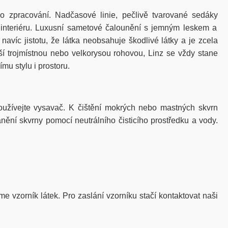
ho
zpracování
.
Nadčasové
linie
,
pečlivě
tvarované
sedáky
interiéru
.
Luxusní
sametové
čalounění
s
jemným
leskem
a
navíc
jistotu
,
že
látka
neobsahuje
škodlivé
látky
a je
zcela
ší
trojmístnou
nebo
velkorysou
rohovou
, Linz se
vždy
stane
nímu
stylu
i
prostoru
.
žívejte vysavač. K čištění mokrých nebo mastných skvrn
nění skvrny pomocí neutrálního čisticího prostředku a vody.
me vzorník látek. Pro zaslání vzorníku stačí kontaktovat naši