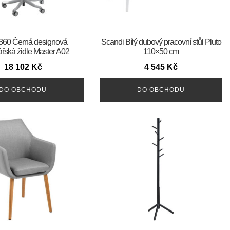
 360 Černá designová
Scandi Bílý dubový pracovní stůl Pluto
řská židle Master A02
110×50 cm
18 102
Kč
4 545
Kč
DO OBCHODU
DO OBCHODU