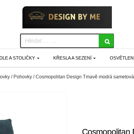
IDLE A STOLIČKY
KŘESLA A SEZENÍ
OSVĚTLEN
hovky
/
Pohovky
/ Cosmopolitan Design Tmavě modrá sametová 
Cosmopolitan