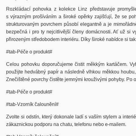
Rozkládací
poho
vka
z kolekce Linz
představuje
promyšl
s
výrazným
prošíváním
a
široké
opěrky
zajišťují
,
že
se
po
strukturovaným
povrchem
působí
elegantně
a je
mimořádn
bezpečná
i pro
ty
nejcitlivější
členy
domácnosti
.
Ať
už
si
v
přirozeným
středobodem
interiéru
.
Díky
široké
nabídce
si
tak
#tab-Péče o produkt#
Celou pohovku doporučujeme čistit měkkým kartáčem. Vy
použijte hedvábný papír a následně vlhkou měkkou houbu, kt
Znečištěné povrchy čistěte jemnými krouživými pohyby. Po od
#tab-Péče o produkt#
#tab-Vzorník čalounění#
Zvolte si odstín, který dokonale ladí s vaším stylem a inter
zákaznickou podporu na chatu, telefonu nebo e-mailem.