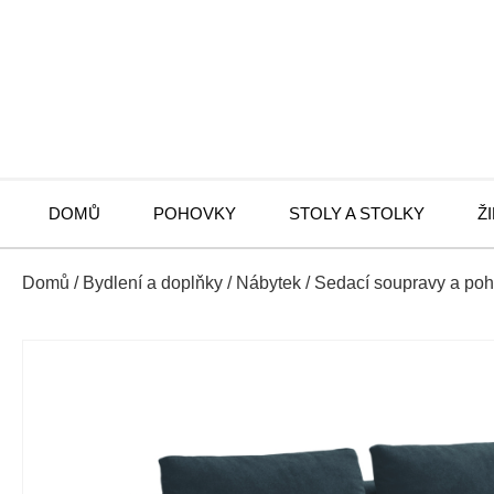
DOMŮ
POHOVKY
STOLY A STOLKY
Ž
Domů
/
Bydlení a doplňky
/
Nábytek
/
Sedací soupravy a po