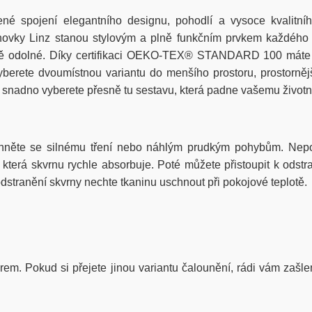
ené
spojení
elegantního
designu
,
pohodlí
a
vysoce
kvalitní
hovky
Linz
stanou
stylovým
a
plně
funkčním
prvkem
každého
ě
odolné
.
Díky
certifikaci
OEKO-TEX® STANDARD 100
máte
yberete
dvoumístnou
variantu
do
menšího
prostoru
,
prostorněj
snadno
vyberete
přesně
tu
sestavu
,
která
padne
vašemu
život
hněte se silnému tření nebo náhlým prudkým pohybům. Nepou
erá skvrnu rychle absorbuje. Poté můžete přistoupit k odstra
stranění skvrny nechte tkaninu uschnout při pokojové teplotě.
iérem. Pokud si přejete jinou variantu čalounění, rádi vám zašle