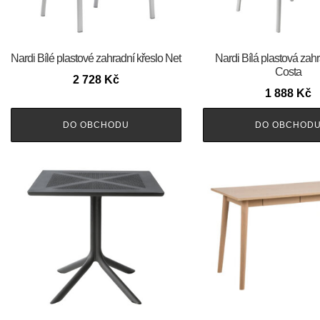
Nardi Bílé plastové zahradní křeslo Net
Nardi Bílá plastová zahr
Costa
2 728
Kč
1 888
Kč
DO OBCHODU
DO OBCHOD