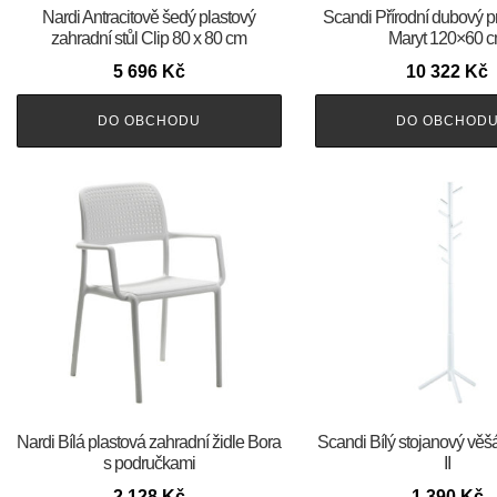
Nardi Antracitově šedý plastový
Scandi Přírodní dubový pr
zahradní stůl Clip 80 x 80 cm
Maryt 120×60 
5 696
Kč
10 322
Kč
DO OBCHODU
DO OBCHOD
Nardi Bílá plastová zahradní židle Bora
Scandi Bílý stojanový vě
s područkami
II
2 128
Kč
1 390
Kč