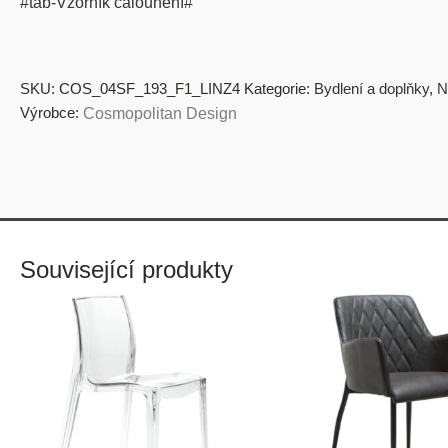
#tab-Vzorník čalounění#
SKU:
COS_04SF_193_F1_LINZ4
Kategorie:
Bydlení a doplňky
,
N
Výrobce:
Cosmopolitan Design
Související produkty