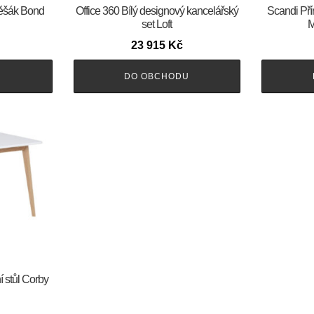
věšák Bond
Office 360 Bílý designový kancelářský
Scandi Pří
set Loft
M
23 915
Kč
U
DO OBCHODU
í stůl Corby