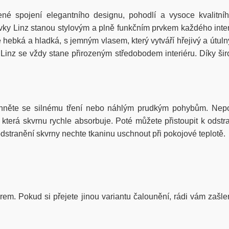
ené
spojení
elegantního
designu
,
pohodlí
a
vysoce
kvalitní
vky
Linz
stanou
stylovým
a
plně
funkčním
prvkem
každého
inte
hebká a hladká, s jemným vlasem, který vytváří hřejivý a útuln
 Linz se
vždy
stane
přirozeným
středobodem
interiéru
.
Díky
ši
hněte se silnému tření nebo náhlým prudkým pohybům. Nepou
erá skvrnu rychle absorbuje. Poté můžete přistoupit k odstra
stranění skvrny nechte tkaninu uschnout při pokojové teplotě.
iérem. Pokud si přejete jinou variantu čalounění, rádi vám zašle