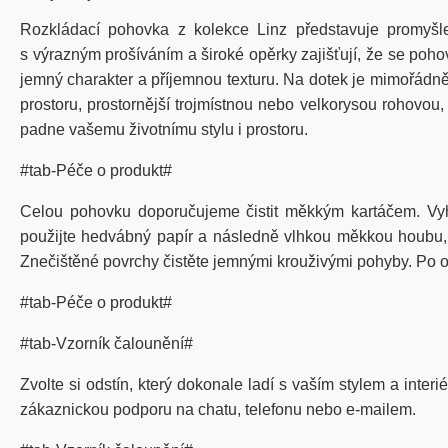
Rozkládací
poho
vka
z kolekce Linz
představuje
promyšl
s
výrazným
prošíváním
a
široké
opěrky
zajišťují
,
že
se
poho
jemný charakter a příjemnou texturu.
Na dotek je mimořádně 
prostoru
,
prostornější
trojmístnou
nebo
velkorysou
rohovou
,
padne
vašemu
životnímu
stylu
i
prostoru
.
#tab-Péče o produkt#
Celou pohovku doporučujeme čistit měkkým kartáčem. Vy
použijte hedvábný papír a následně vlhkou měkkou houbu, kt
Znečištěné povrchy čistěte jemnými krouživými pohyby. Po od
#tab-Péče o produkt#
#tab-Vzorník čalounění#
Zvolte si odstín, který dokonale ladí s vaším stylem a inter
zákaznickou podporu na chatu, telefonu nebo e-mailem.