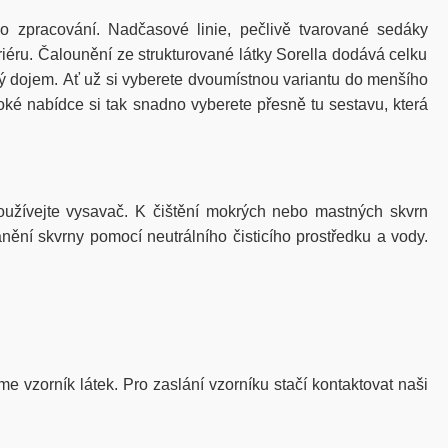
ho
zpracování
.
Nadčasové
linie
,
pečlivě
tvarované
sedáky
riéru
.
Čalounění ze strukturované látky
Sorella
dodává celku
ý dojem.
Ať
už
si
vyberete
dvoumístnou
variantu
do
menšího
roké
nabídce
si
tak
snadno
vyberete
přesně
tu
sestavu
,
která
žívejte vysavač. K čištění mokrých nebo mastných skvrn
nění skvrny pomocí neutrálního čisticího prostředku a vody.
me vzorník látek. Pro zaslání vzorníku stačí kontaktovat naši