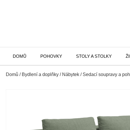
DOMŮ
POHOVKY
STOLY A STOLKY
Ž
Domů
/
Bydlení a doplňky
/
Nábytek
/
Sedací soupravy a po