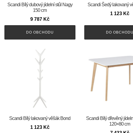
Scandi Bílý dubový jídelní stůl Nagy
Scandi Šedý lakovaný 
150 cm
1 123
Kč
9 787
Kč
DO OBCHODU
DO OBCHOD
Scandi Bílý lakovaný věšák Bond
Scandi Bílý dřevěný jídeln
120×80 cm
1 123
Kč
7 433
Kč