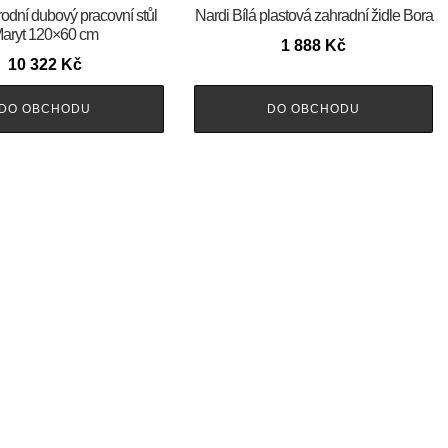
rodní dubový pracovní stůl
Nardi Bílá plastová zahradní židle Bora
aryt 120×60 cm
1 888
Kč
10 322
Kč
DO OBCHODU
DO OBCHODU