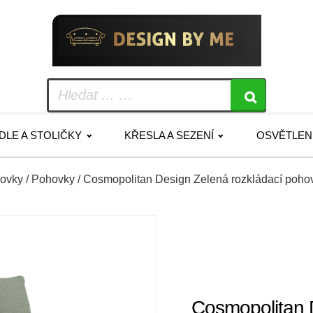
IDLE A STOLIČKY
KŘESLA A SEZENÍ
OSVĚTLEN
hovky
/
Pohovky
/ Cosmopolitan Design Zelená rozkládací poho
Cosmopolitan 