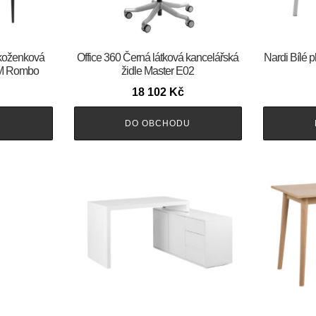
 koženková
Office 360 Černá látková kancelářská
Nardi Bílé p
RM Rombo
židle Master E02
18 102
Kč
U
DO OBCHODU