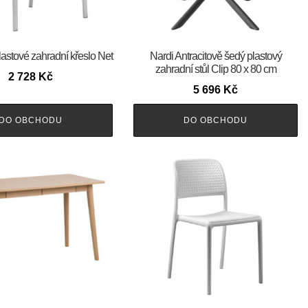
lastové zahradní křeslo Net
Nardi Antracitově šedý plastový
zahradní stůl Clip 80 x 80 cm
2 728
Kč
5 696
Kč
DO OBCHODU
DO OBCHODU