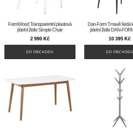
FormWood Transparentní plastová
​​​​​Dan-Form Tmavě šedá
jídelní židle Simple Chair
jídelní židle DAN-FO
2 990
Kč
10 395
Kč
DO OBCHODU
DO OBCHOD