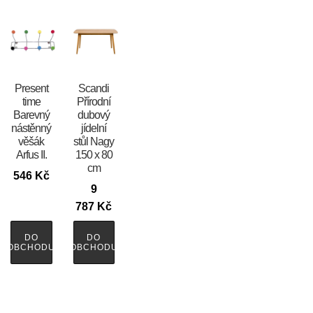
Present
Scandi
time
Přírodní
Barevný
dubový
nástěnný
jídelní
věšák
stůl Nagy
Arfus II.
150 x 80
cm
546
Kč
9
787
Kč
DO
DO
OBCHODU
OBCHODU