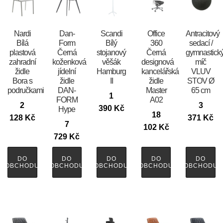
Nardi
​​​​​Dan-
Scandi
Office
Antracitový
Bílá
Form
Bílý
360
sedací /
plastová
Černá
stojanový
Černá
gymnastick
zahradní
koženková
věšák
designová
míč
židle
jídelní
Hamburg
kancelářská
VLUV
Bora s
židle
II
židle
STOV Ø
područkami
DAN-
Master
65 cm
1
FORM
A02
2
3
390
Kč
Hype
18
128
Kč
371
Kč
7
102
Kč
729
Kč
DO
DO
DO
DO
DO
OBCHODU
OBCHODU
OBCHODU
OBCHODU
OBCHODU