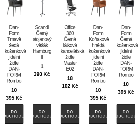
​​​​​Dan-
Scandi
Office
​​​​​Dan-
​​​​​Dan-
Form
Černý
360
Form
Form
Tmavě
stojanový
Černá
Koňakově
Černá
šedá
věšák
látková
hnědá
koženková
koženková
Hamburg
kancelářská
koženková
jídelní
jídelní
II
židle
jídelní
židle
židle
Master
židle
DAN-
1
DAN-
E02
DAN-
FORM
390
Kč
FORM
FORM
Rombo
18
Rombo
Rombo
10
102
Kč
10
10
395
Kč
395
Kč
395
Kč
DO
DO
DO
DO
DO
OBCHODU
OBCHODU
OBCHODU
OBCHODU
OBCHODU