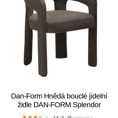
​​​​​Dan-Form Hnědá bouclé jídelní
židle DAN-FORM Splendor
3.4
/
5
(
29
hodnocení
)