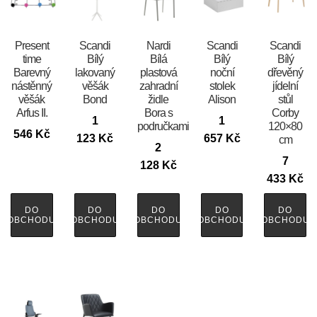
Present
Scandi
Nardi
Scandi
Scandi
time
Bílý
Bílá
Bílý
Bílý
Barevný
lakovaný
plastová
noční
dřevěný
nástěnný
věšák
zahradní
stolek
jídelní
věšák
Bond
židle
Alison
stůl
Arfus II.
Bora s
Corby
1
1
područkami
120×80
546
Kč
123
Kč
657
Kč
cm
2
7
128
Kč
433
Kč
DO
DO
DO
DO
DO
OBCHODU
OBCHODU
OBCHODU
OBCHODU
OBCHODU