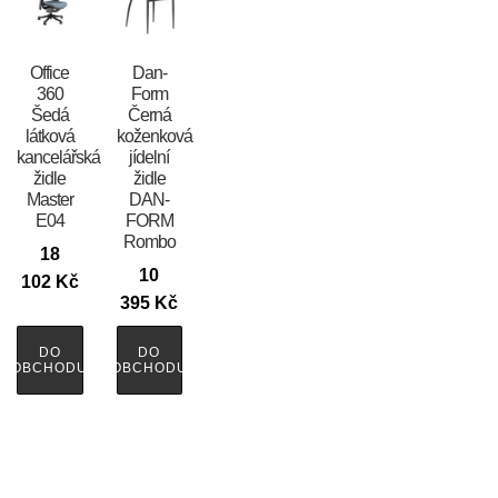
Office
​​​​​Dan-
360
Form
Šedá
Černá
látková
koženková
kancelářská
jídelní
židle
židle
Master
DAN-
E04
FORM
Rombo
18
10
102
Kč
395
Kč
DO
DO
OBCHODU
OBCHODU