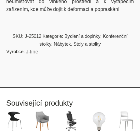
neumisťovat do vlhkého prostředí a k vytápěcím
zařízením, kde může dojít k deformaci a popraskání.
SKU:
J-25012
Kategorie:
Bydlení a doplňky
,
Konferenční
stolky
,
Nábytek
,
Stoly a stolky
Výrobce:
J-line
Související produkty