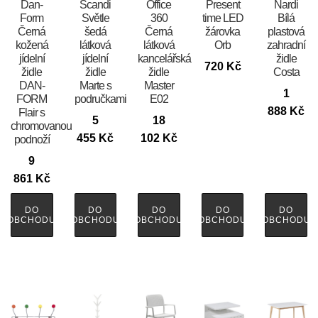
​​​​​Dan-
Scandi
Office
Present
Nardi
Form
Světle
360
time LED
Bílá
Černá
šedá
Černá
žárovka
plastová
kožená
látková
látková
Orb
zahradní
jídelní
jídelní
kancelářská
židle
720
Kč
židle
židle
židle
Costa
DAN-
Marte s
Master
1
FORM
područkami
E02
888
Kč
Flair s
5
18
chromovanou
455
Kč
102
Kč
podnoží
9
861
Kč
DO
DO
DO
DO
DO
OBCHODU
OBCHODU
OBCHODU
OBCHODU
OBCHODU