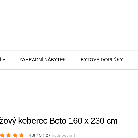
Í
ZAHRADNÍ NÁBYTEK
BYTOVÉ DOPLŇKY
žový koberec Beto 160 x 230 cm
4.8
/
5
(
27
hodnocení
)