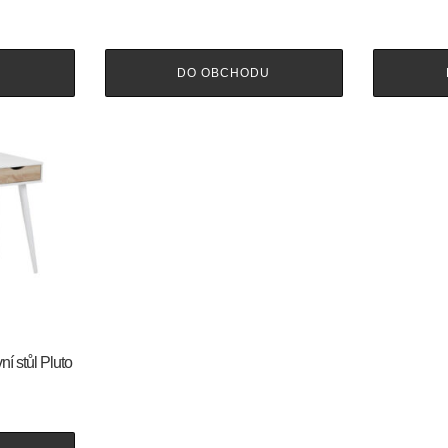
U
DO OBCHODU
í stůl Pluto