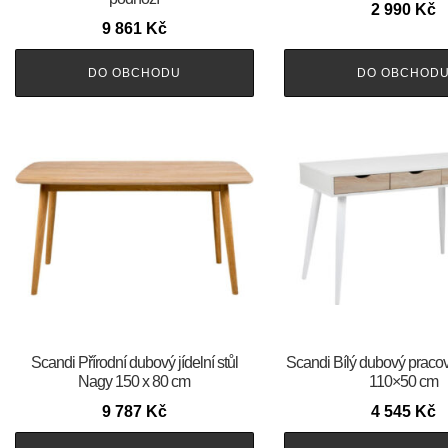
2 990
Kč
9 861
Kč
DO OBCHODU
DO OBCHOD
Scandi Přírodní dubový jídelní stůl
Scandi Bílý dubový pracovn
Nagy 150 x 80 cm
110×50 cm
9 787
Kč
4 545
Kč