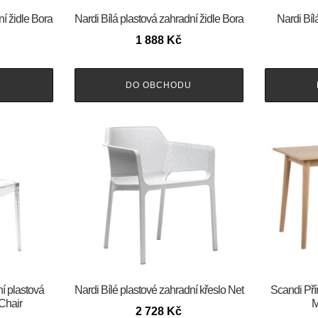
ní židle Bora
Nardi Bílá plastová zahradní židle Bora
Nardi Bíl
1 888
Kč
U
DO OBCHODU
í plastová
Nardi Bílé plastové zahradní křeslo Net
Scandi Pří
 Chair
M
2 728
Kč