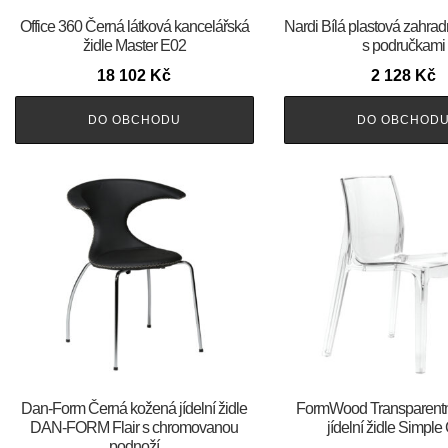
Office 360 Černá látková kancelářská
Nardi Bílá plastová zahrad
židle Master E02
s područkami
18 102
Kč
2 128
Kč
DO OBCHODU
DO OBCHOD
​​​​​Dan-Form Černá kožená jídelní židle
FormWood Transparentn
DAN-FORM Flair s chromovanou
jídelní židle Simple
podnoží