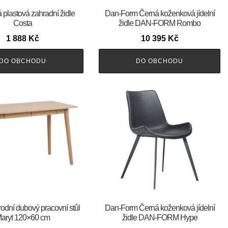
á plastová zahradní židle
​​​​​Dan-Form Černá koženková jídelní
Costa
židle DAN-FORM Rombo
1 888
Kč
10 395
Kč
DO OBCHODU
DO OBCHODU
rodní dubový pracovní stůl
​​​​​Dan-Form Černá koženková jídelní
aryt 120×60 cm
židle DAN-FORM Hype