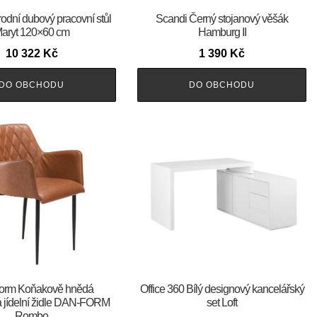
rodní dubový pracovní stůl
Scandi Černý stojanový věšák
aryt 120×60 cm
Hamburg II
10 322
Kč
1 390
Kč
DO OBCHODU
DO OBCHODU
an-Form Koňakově hnědá
Office 360 Bílý designový kancelářský
 jídelní židle DAN-FORM
set Loft
Rombo