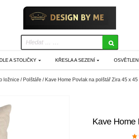
IDLE A STOLIČKY
KŘESLA A SEZENÍ
OSVĚTLEN
do ložnice
/
Polštáře
/ Kave Home Povlak na polštář Zira 45 x 45
Kave Home Po