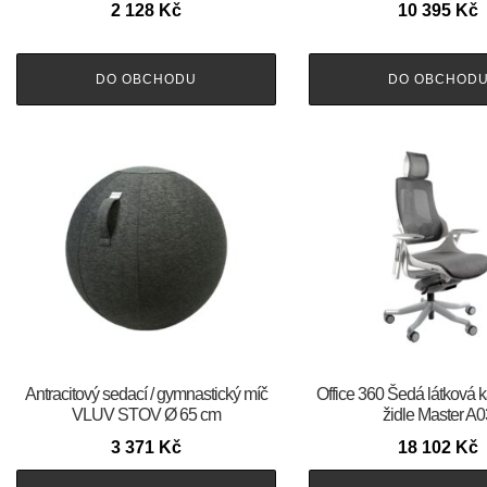
2 128
Kč
10 395
Kč
DO OBCHODU
DO OBCHOD
Antracitový sedací / gymnastický míč
Office 360 Šedá látková 
VLUV STOV Ø 65 cm
židle Master A0
3 371
Kč
18 102
Kč