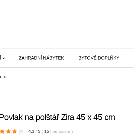
Í
ZAHRADNÍ NÁBYTEK
BYTOVÉ DOPLŇKY
 cm
vlak na polštář Zira 45 x 45 cm
4.1
/
5
(
15
hodnocení
)