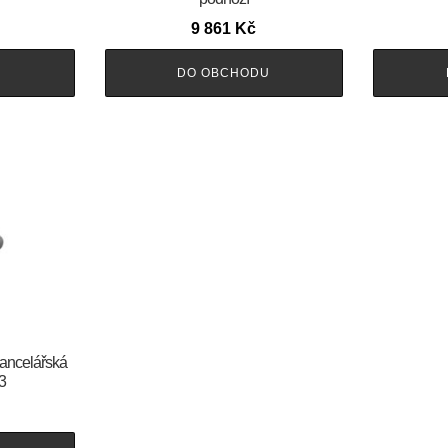
9 861
Kč
U
DO OBCHODU
kancelářská
3