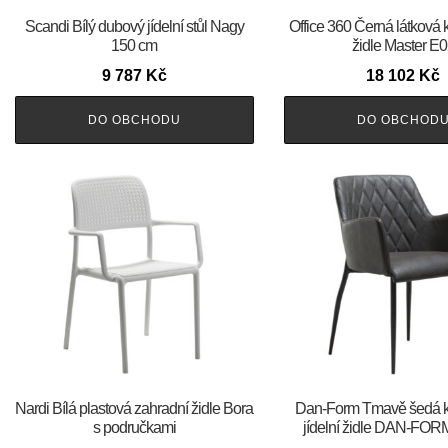
Scandi Bílý dubový jídelní stůl Nagy
Office 360 Černá látková 
150 cm
židle Master E
9 787
Kč
18 102
Kč
DO OBCHODU
DO OBCHOD
Nardi Bílá plastová zahradní židle Bora
​​​​​Dan-Form Tmavě šedá
s područkami
jídelní židle DAN-FO