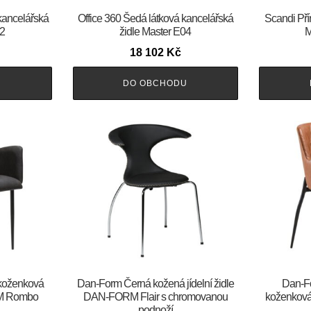
kancelářská
Office 360 Šedá látková kancelářská
Scandi Pří
02
židle Master E04
M
18 102
Kč
U
DO OBCHODU
 koženková
​​​​​Dan-Form Černá kožená jídelní židle
​​​​​D
RM Rombo
DAN-FORM Flair s chromovanou
koženková
podnoží