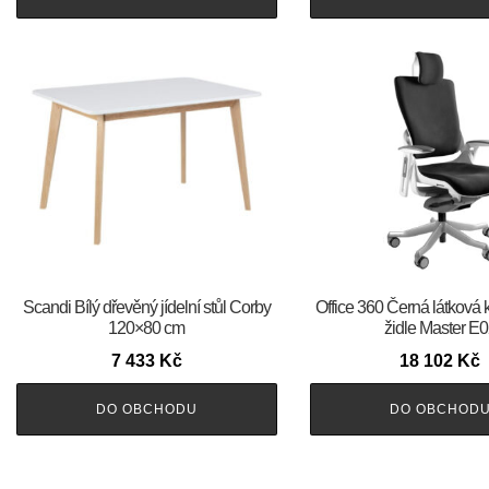
Scandi Bílý dřevěný jídelní stůl Corby
Office 360 Černá látková 
120×80 cm
židle Master E
7 433
Kč
18 102
Kč
DO OBCHODU
DO OBCHOD