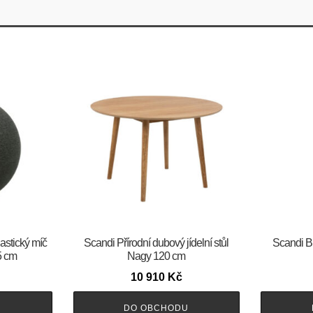
astický míč
Scandi Přírodní dubový jídelní stůl
Scandi B
 cm
Nagy 120 cm
10 910
Kč
U
DO OBCHODU