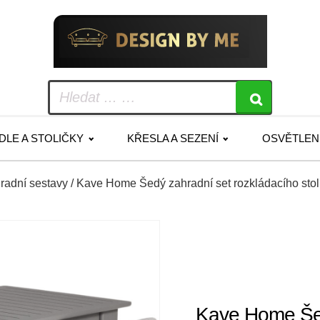
IDLE A STOLIČKY
KŘESLA A SEZENÍ
OSVĚTLEN
radní sestavy
/ Kave Home Šedý zahradní set rozkládacího stolu 
Kave Home Šed