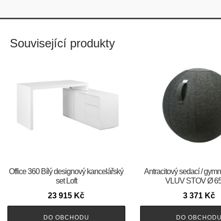
Související produkty
Office 360 Bílý designový kancelářský
Antracitový sedací / gymn
set Loft
VLUV STOV Ø 65
23 915
Kč
3 371
Kč
DO OBCHODU
DO OBCHOD