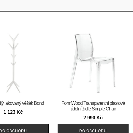
ílý lakovaný věšák Bond
FormWood Transparentní plastová
jídelní židle Simple Chair
1 123
Kč
2 990
Kč
DO OBCHODU
DO OBCHODU