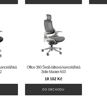
kancelářská
Office 360 Šedá látková kancelářská
02
židle Master A03
18 102
Kč
U
DO OBCHODU