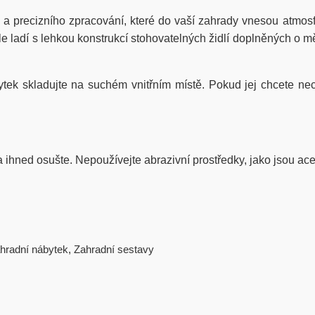
 a precizního zpracování, které do vaší zahrady vnesou atmos
le ladí s lehkou konstrukcí stohovatelných židlí doplněných o m
bytek skladujte na suchém vnitřním místě. Pokud jej chcete ne
ihned osušte. Nepoužívejte abrazivní prostředky, jako jsou ace
hradní nábytek
,
Zahradní sestavy