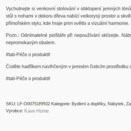
Vychutnejte si venkovní stolování v obklopení jemných tónů
stůl s nohami v dekoru dřeva nabízí velkorysý prostor a skvě
přímořském stylu, kde hraje prim světlo a vizuální harmonie.
Pozn.: Odnímatelné polštáře při nepoužívání sklízejte. Ná
nepromokavým obalem.
#tab-Péče o produkt#
Čistěte hadříkem navlhčeným v jemném čisticím prostředku a 
#tab-Péče o produkt#
SKU:
LF-O00751RR02
Kategorie:
Bydlení a doplňky
,
Nábytek
,
Za
Výrobce:
Kave Home