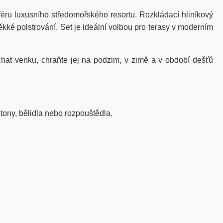
féru luxusního středomořského resortu. Rozkládací hliníkový
ěkké polstrování. Set je ideální volbou pro terasy v moderním
chat venku, chraňte jej na podzim, v zimě a v období dešťů
tony, bělidla nebo rozpouštědla.