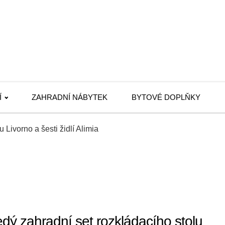
Í
ZAHRADNÍ NÁBYTEK
BYTOVÉ DOPLŇKY
Livorno a šesti židlí Alimia
ý zahradní set rozkládacího stolu