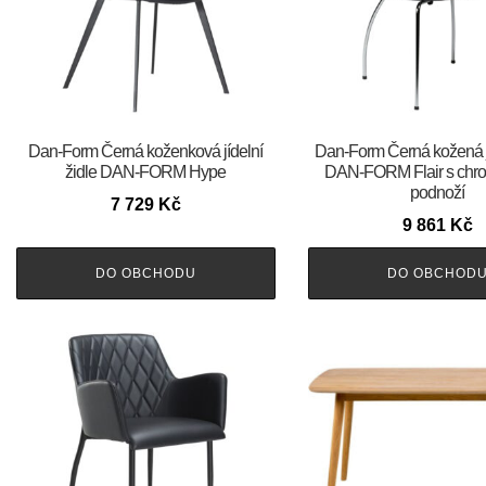
​​​​​Dan-Form Černá koženková jídelní
​​​​​Dan-Form Černá kožená 
židle DAN-FORM Hype
DAN-FORM Flair s chr
podnoží
7 729
Kč
9 861
Kč
DO OBCHODU
DO OBCHOD