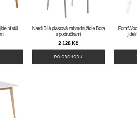
delní stůl
Nardi Bílá plastová zahradní židle Bora
FormWood 
cm
s područkami
jídel
2 128
Kč
U
DO OBCHODU