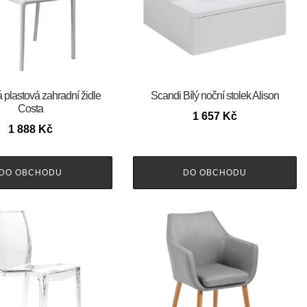
á plastová zahradní židle
Scandi Bílý noční stolek Alison
Costa
1 657
Kč
1 888
Kč
DO OBCHODU
DO OBCHODU