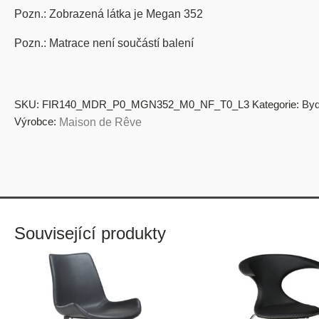
Pozn.: Zobrazená látka je Megan 352
Pozn.: Matrace není součástí balení
SKU:
FIR140_MDR_P0_MGN352_M0_NF_T0_L3
Kategorie:
Byd
Výrobce:
Maison de Rêve
Související produkty