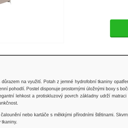
 s důrazem na využití. Potah z jemné hydrofobní tkaniny opat
denní pohodlí. Postel disponuje prostornými úložnými boxy s bočn
antní lehkost a protiskluzový povrch základny udrží matraci
unkčnost.
í čalounění nebo kartáče s měkkými přírodními štětinami. Skvr
 tkaniny.