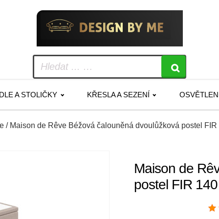
IDLE A STOLIČKY
KŘESLA A SEZENÍ
OSVĚTLEN
le
/ Maison de Rêve Béžová čalouněná dvoulůžková postel FIR 
Maison de Rêv
postel FIR 14