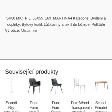
SKU:
MIC_PIL_55X55_169_MARTINA4
Kategorie:
Bydlení a
doplňky
,
Bytový textil
,
Lůžkoviny a textil do ložnice
,
Polštáře
Výrobce:
Micadoni
Související produkty
Scandi
​​​​​Dan-
​​​​​Dan-
FormWood
Scandi
Bílý
Form
Form
Transparentní
Přírodní