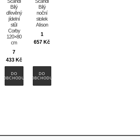
Scandi
Scandi
Bílý
Bílý
dřevěný
noční
jídelní
stolek
stůl
Alison
Corby
1
120×80
657
Kč
cm
7
433
Kč
DO
DO
OBCHODU
OBCHODU