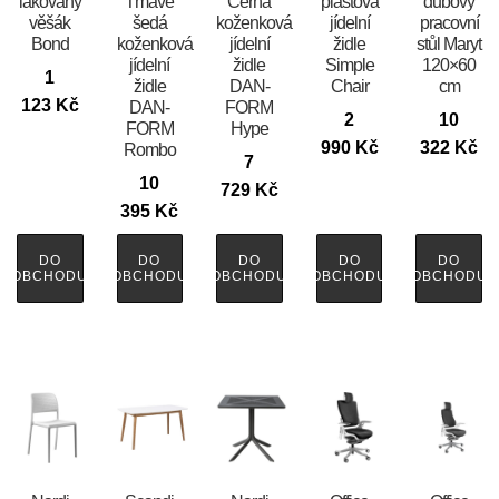
lakovaný
Tmavě
Černá
plastová
dubový
věšák
šedá
koženková
jídelní
pracovní
Bond
koženková
jídelní
židle
stůl Maryt
jídelní
židle
Simple
120×60
1
židle
DAN-
Chair
cm
123
Kč
DAN-
FORM
2
10
FORM
Hype
990
Kč
322
Kč
Rombo
7
10
729
Kč
395
Kč
DO
DO
DO
DO
DO
OBCHODU
OBCHODU
OBCHODU
OBCHODU
OBCHODU