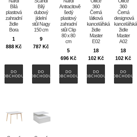
Nardi
Scandi
Nardi
Office
Office
Bílá
Bílý
Antracitově
360
360
plastová
dubový
šedý
Černá
Černá
zahradní
jídelní
plastový
látková
designová
židle
stůl Nagy
zahradní
kancelářská
kancelářsk
Bora
150 cm
stůl Clip
židle
židle
80 x 80
Master
Master
1
9
cm
E02
A02
888
Kč
787
Kč
5
18
18
696
Kč
102
Kč
102
Kč
DO
DO
DO
DO
DO
OBCHODU
OBCHODU
OBCHODU
OBCHODU
OBCHODU