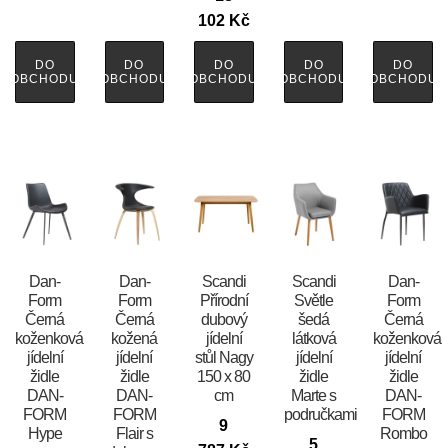
102
Kč
DO
DO
DO
DO
DO
OBCHODU
OBCHODU
OBCHODU
OBCHODU
OBCHODU
​​​​​Dan-
​​​​​Dan-
Scandi
Scandi
​​​​​Dan-
Form
Form
Přírodní
Světle
Form
Černá
Černá
dubový
šedá
Černá
koženková
kožená
jídelní
látková
koženková
jídelní
jídelní
stůl Nagy
jídelní
jídelní
židle
židle
150 x 80
židle
židle
DAN-
DAN-
cm
Marte s
DAN-
FORM
FORM
područkami
FORM
9
Hype
Flair s
Rombo
5