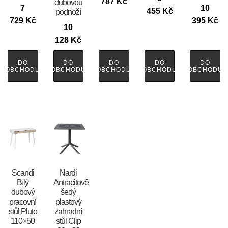
787
Kč
dubovou
7
10
455
Kč
podnoží
729
Kč
395
Kč
10
128
Kč
DO
DO
DO
DO
DO
OBCHODU
OBCHODU
OBCHODU
OBCHODU
OBCHODU
Scandi
Nardi
Bílý
Antracitově
dubový
šedý
pracovní
plastový
stůl Pluto
zahradní
110×50
stůl Clip