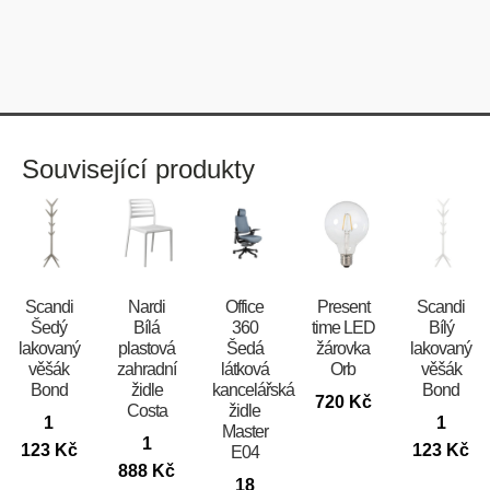
Související produkty
Scandi
Nardi
Office
Present
Scandi
Šedý
Bílá
360
time LED
Bílý
lakovaný
plastová
Šedá
žárovka
lakovaný
věšák
zahradní
látková
Orb
věšák
Bond
židle
kancelářská
Bond
720
Kč
Costa
židle
1
1
Master
1
123
Kč
123
Kč
E04
888
Kč
18