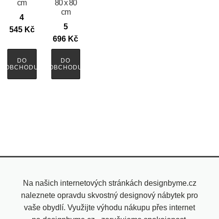
cm
80 x 80
cm
4
5
545
Kč
696
Kč
DO
DO
OBCHODU
OBCHODU
Na našich internetových stránkách designbyme.cz
naleznete opravdu skvostný designový nábytek pro
vaše obydlí. Využijte výhodu nákupu přes internet