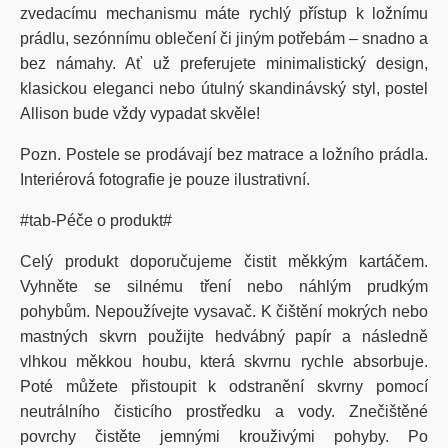
zvedacímu mechanismu máte rychlý přístup k ložnímu
prádlu, sezónnímu oblečení či jiným potřebám – snadno a
bez námahy. Ať už preferujete minimalistický design,
klasickou eleganci nebo útulný skandinávský styl, postel
Allison bude vždy vypadat skvěle!
Pozn. Postele se prodávají bez matrace a ložního prádla.
Interiérová fotografie je pouze ilustrativní.
#tab-Péče o produkt#
Celý produkt doporučujeme čistit měkkým kartáčem.
Vyhněte se silnému tření nebo náhlým prudkým
pohybům. Nepoužívejte vysavač. K čištění mokrých nebo
mastných skvrn použijte hedvábný papír a následně
vlhkou měkkou houbu, která skvrnu rychle absorbuje.
Poté můžete přistoupit k odstranění skvrny pomocí
neutrálního čisticího prostředku a vody. Znečištěné
povrchy čistěte jemnými krouživými pohyby. Po