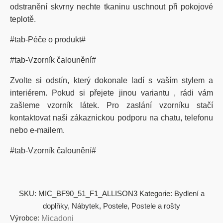
odstranění skvrny nechte tkaninu uschnout při pokojové
teplotě.
#tab-Péče o produkt#
#tab-Vzorník čalounění#
Zvolte si odstín, který dokonale ladí s vaším stylem a
interiérem. Pokud si přejete jinou variantu , rádi vám
zašleme vzorník látek. Pro zaslání vzorníku stačí
kontaktovat naši zákaznickou podporu na chatu, telefonu
nebo e-mailem.
#tab-Vzorník čalounění#
SKU:
MIC_BF90_51_F1_ALLISON3
Kategorie:
Bydlení a
doplňky
,
Nábytek
,
Postele
,
Postele a rošty
Výrobce:
Micadoni