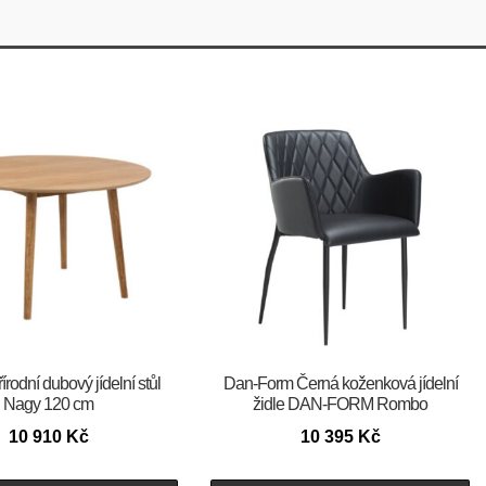
írodní dubový jídelní stůl
​​​​​Dan-Form Černá koženková jídelní
Nagy 120 cm
židle DAN-FORM Rombo
10 910
Kč
10 395
Kč