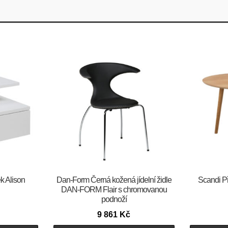
ek Alison
​​​​​Dan-Form Černá kožená jídelní židle
Scandi Př
DAN-FORM Flair s chromovanou
podnoží
9 861
Kč