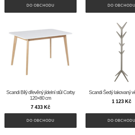
DO OBCHODU
DO OBCHOD
Scandi Bílý dřevěný jídelní stůl Corby
Scandi Šedý lakovaný 
120×80 cm
1 123
Kč
7 433
Kč
DO OBCHODU
DO OBCHOD