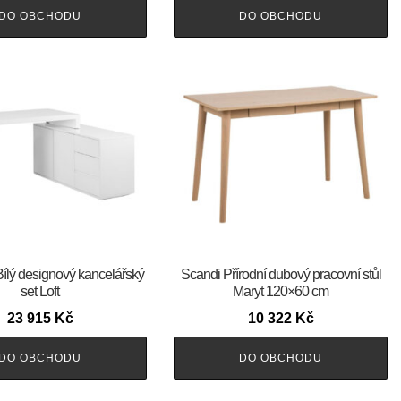
DO OBCHODU
DO OBCHODU
Bílý designový kancelářský
Scandi Přírodní dubový pracovní stůl
set Loft
Maryt 120×60 cm
23 915
Kč
10 322
Kč
DO OBCHODU
DO OBCHODU