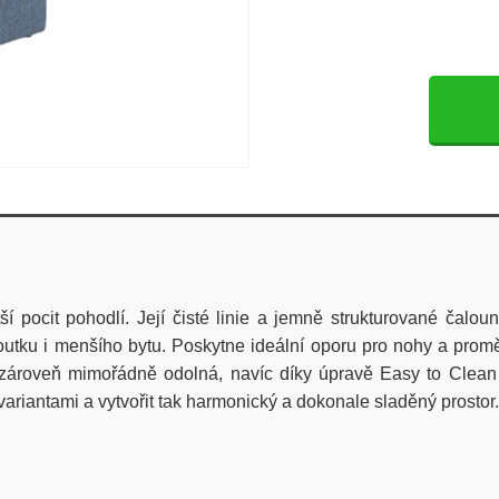
tší pocit pohodlí. Její čisté linie a jemně strukturované čal
tku i menšího bytu. Poskytne ideální oporu pro nohy a promě
 a zároveň mimořádně odolná, navíc díky úpravě Easy to Cle
riantami a vytvořit tak harmonický a dokonale sladěný prostor.