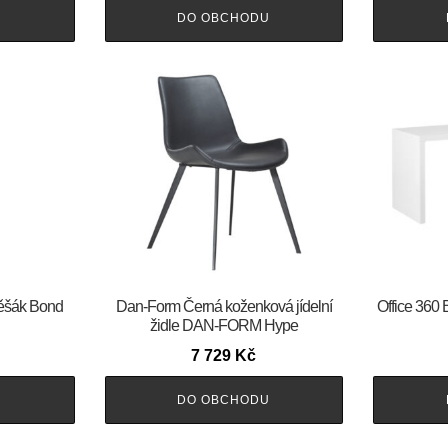
U
DO OBCHODU
věšák Bond
​​​​​Dan-Form Černá koženková jídelní
Office 360 
židle DAN-FORM Hype
7 729
Kč
U
DO OBCHODU