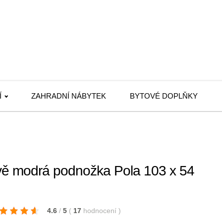
Í
ZAHRADNÍ NÁBYTEK
BYTOVÉ DOPLŇKY
ě modrá podnožka Pola 103 x 54
4.6
/
5
(
17
hodnocení
)