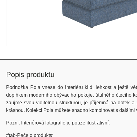
Popis produktu
Podnožka Pola vnese do interiéru klid, lehkost a ještě vě
doplňkem moderního obývacího pokoje, útulného čtecího kou
zaujme svou viditelnou strukturou, je příjemná na dotek
krásnou. Kolekci Pola můžete snadno kombinovat s dalšími va
Pozn.: Interiérová fotografie je pouze ilustrativní.
#tab-Péče o produkt#