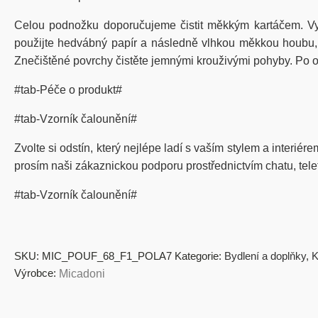
Celou podnožku doporučujeme čistit měkkým kartáčem. Vy
použijte hedvábný papír a následně vlhkou měkkou houbu, kt
Znečištěné povrchy čistěte jemnými krouživými pohyby. Po od
#tab-Péče o produkt#
#tab-Vzorník čalounění#
Zvolte si odstín, který nejlépe ladí s vaším stylem a interié
prosím naši zákaznickou podporu prostřednictvím chatu, tel
#tab-Vzorník čalounění#
SKU:
MIC_POUF_68_F1_POLA7
Kategorie:
Bydlení a doplňky
,
K
Výrobce:
Micadoni