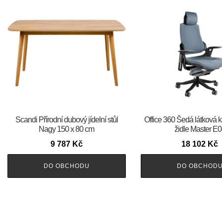
Scandi Přírodní dubový jídelní stůl
Office 360 Šedá látková 
Nagy 150 x 80 cm
židle Master E
9 787
Kč
18 102
Kč
DO OBCHODU
DO OBCHOD