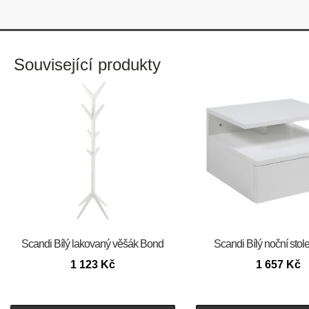
Související produkty
Scandi Bílý lakovaný věšák Bond
Scandi Bílý noční stol
1 123
Kč
1 657
Kč