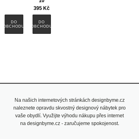
10
395
Kč
DO
DO
OBCHODU
OBCHODU
Na našich internetových stránkách designbyme.cz
naleznete opravdu skvostný designový nábytek pro
vaše obydlí. Využijte výhodu nákupu přes internet
na designbyme.cz - zaručujeme spokojenost.