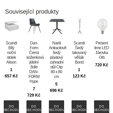
Související produkty
Scandi
​​​​​Dan-
Nardi
Scandi
Present
Bílý
Form
Antracitově
Šedý
time LED
noční
Černá
šedý
lakovaný
žárovka
stolek
koženková
plastový
věšák
Orb
Alison
jídelní
zahradní
Bond
720
Kč
židle
stůl Clip
1
1
DAN-
80 x 80
657
Kč
123
Kč
FORM
cm
Hype
5
7
696
Kč
729
Kč
DO
DO
DO
DO
DO
OBCHODU
OBCHODU
OBCHODU
OBCHODU
OBCHODU