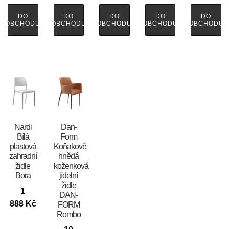
DO
DO
DO
DO
DO
OBCHODU
OBCHODU
OBCHODU
OBCHODU
OBCHODU
Nardi
​​​​​Dan-
Bílá
Form
plastová
Koňakově
zahradní
hnědá
židle
koženková
Bora
jídelní
židle
1
DAN-
888
Kč
FORM
Rombo