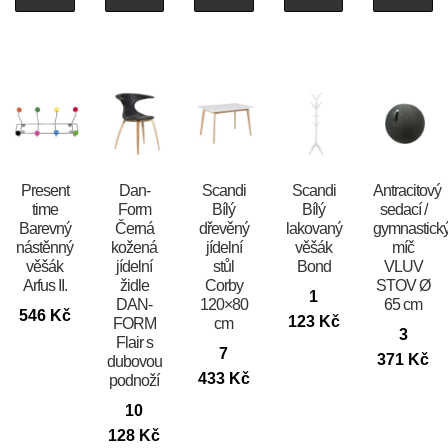
Present
​​​​​Dan-
Scandi
Scandi
Antracitový
time
Form
Bílý
Bílý
sedací /
Barevný
Černá
dřevěný
lakovaný
gymnastick
nástěnný
kožená
jídelní
věšák
míč
věšák
jídelní
stůl
Bond
VLUV
Arfus II.
židle
Corby
STOV Ø
1
DAN-
120×80
65 cm
546
Kč
123
Kč
FORM
cm
3
Flair s
7
371
Kč
dubovou
433
Kč
podnoží
10
128
Kč