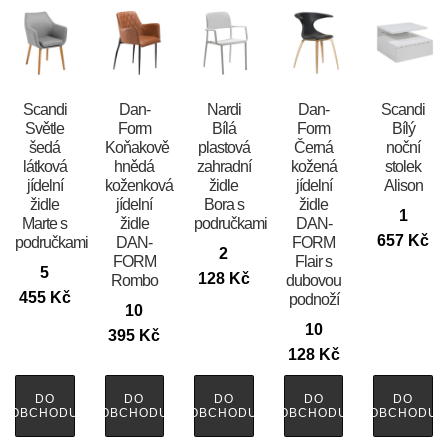
Scandi
​​​​​Dan-
Nardi
​​​​​Dan-
Scandi
Světle
Form
Bílá
Form
Bílý
šedá
Koňakově
plastová
Černá
noční
látková
hnědá
zahradní
kožená
stolek
jídelní
koženková
židle
jídelní
Alison
židle
jídelní
Bora s
židle
1
Marte s
židle
područkami
DAN-
657
Kč
područkami
DAN-
FORM
2
FORM
Flair s
5
128
Kč
Rombo
dubovou
455
Kč
podnoží
10
10
395
Kč
128
Kč
DO
DO
DO
DO
DO
OBCHODU
OBCHODU
OBCHODU
OBCHODU
OBCHODU