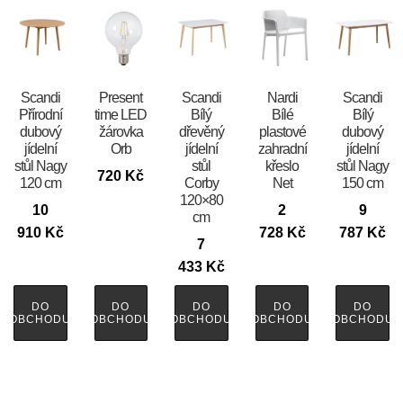
Scandi
Present
Scandi
Nardi
Scandi
Přírodní
time LED
Bílý
Bílé
Bílý
dubový
žárovka
dřevěný
plastové
dubový
jídelní
Orb
jídelní
zahradní
jídelní
stůl Nagy
stůl
křeslo
stůl Nagy
720
Kč
120 cm
Corby
Net
150 cm
120×80
10
2
9
cm
910
Kč
728
Kč
787
Kč
7
433
Kč
DO
DO
DO
DO
DO
OBCHODU
OBCHODU
OBCHODU
OBCHODU
OBCHODU