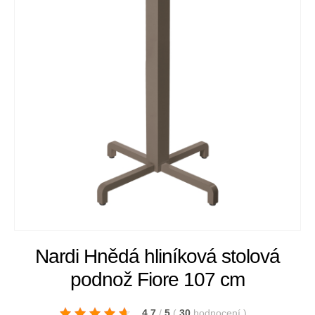
Nardi Hnědá hliníková stolová
podnož Fiore 107 cm
4.7
/
5
(
30
hodnocení
)