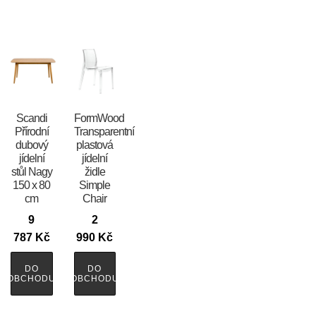
Scandi
FormWood
Přírodní
Transparentní
dubový
plastová
jídelní
jídelní
stůl Nagy
židle
150 x 80
Simple
cm
Chair
9
2
787
Kč
990
Kč
DO
DO
OBCHODU
OBCHODU