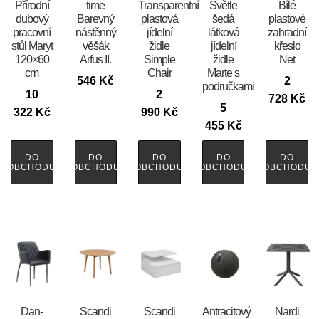
Přírodní
time
Transparentní
Světle
Bílé
dubový
Barevný
plastová
šedá
plastové
pracovní
nástěnný
jídelní
látková
zahradní
stůl Maryt
věšák
židle
jídelní
křeslo
120×60
Arfus II.
Simple
židle
Net
cm
Chair
Marte s
546
Kč
2
područkami
10
2
728
Kč
5
322
Kč
990
Kč
455
Kč
DO
DO
DO
DO
DO
OBCHODU
OBCHODU
OBCHODU
OBCHODU
OBCHODU
​​​​​Dan-
Scandi
Scandi
Antracitový
Nardi