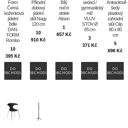
Form
Přírodní
Bílý
sedací /
Antracitově
Černá
dubový
noční
gymnastický
šedý
koženková
jídelní
stolek
míč
plastový
jídelní
stůl Nagy
Alison
VLUV
zahradní
židle
120 cm
STOV Ø
stůl Clip
1
DAN-
65 cm
80 x 80
10
657
Kč
FORM
cm
3
910
Kč
Rombo
5
371
Kč
10
696
Kč
395
Kč
DO
DO
DO
DO
DO
OBCHODU
OBCHODU
OBCHODU
OBCHODU
OBCHODU