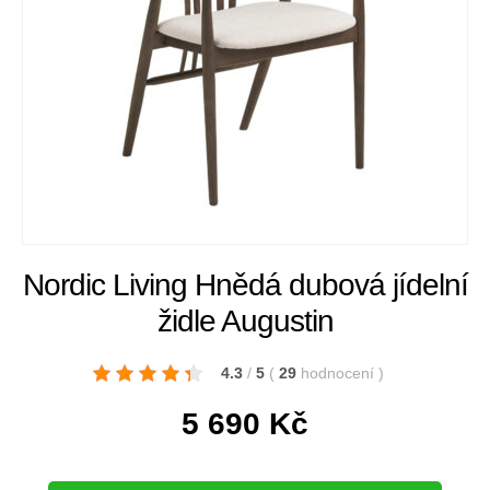
Nordic Living Hnědá dubová jídelní
židle Augustin
4.3
/
5
(
29
hodnocení
)
5 690
Kč