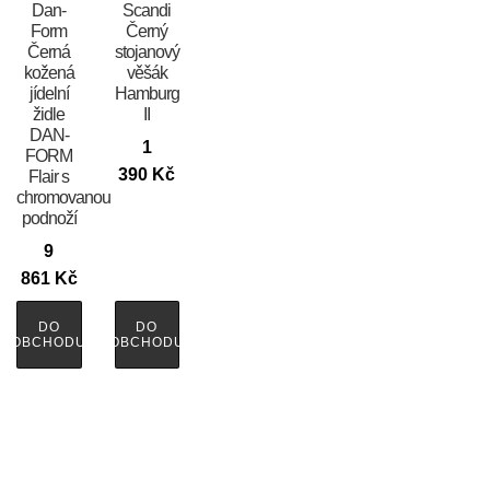
​​​​​Dan-
Scandi
Form
Černý
Černá
stojanový
kožená
věšák
jídelní
Hamburg
židle
II
DAN-
1
FORM
390
Kč
Flair s
chromovanou
podnoží
9
861
Kč
DO
DO
OBCHODU
OBCHODU