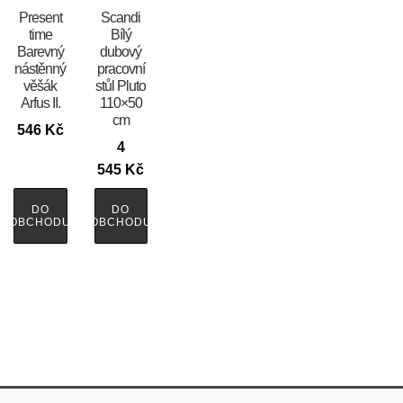
Present
Scandi
time
Bílý
Barevný
dubový
nástěnný
pracovní
věšák
stůl Pluto
Arfus II.
110×50
cm
546
Kč
4
545
Kč
DO
DO
OBCHODU
OBCHODU