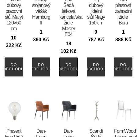
dubový
stojanový
Šedá
dubový
plastová
pracovní
věšák
látková
jídelní
zahradní
stůl Maryt
Hamburg
kancelářská
stůl Nagy
židle
120×60
II
židle
150 cm
Bora
cm
Master
1
9
1
E04
10
390
Kč
787
Kč
888
Kč
18
322
Kč
102
Kč
DO
DO
DO
DO
DO
OBCHODU
OBCHODU
OBCHODU
OBCHODU
OBCHODU
Present
​​​​​Dan-
​​​​​Dan-
Scandi
FormWood
time LED
Form
Form
Šedý
Transparent