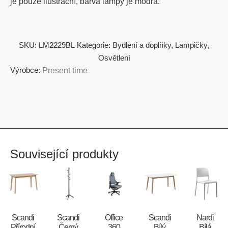
je pouze ilustrační, barva lampy je modrá.
SKU:
LM2229BL
Kategorie:
Bydlení a doplňky
,
Lampičky
,
Osvětlení
Výrobce:
Present time
Související produkty
Scandi
Scandi
Office
Scandi
Nardi
Přírodní
Černý
360
Bílý
Bílá