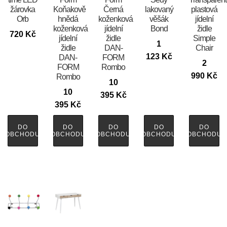
žárovka
Koňakově
Černá
lakovaný
plastová
Orb
hnědá
koženková
věšák
jídelní
koženková
jídelní
Bond
židle
720
Kč
jídelní
židle
Simple
1
židle
DAN-
Chair
123
Kč
DAN-
FORM
2
FORM
Rombo
990
Kč
Rombo
10
10
395
Kč
395
Kč
DO
DO
DO
DO
DO
OBCHODU
OBCHODU
OBCHODU
OBCHODU
OBCHODU