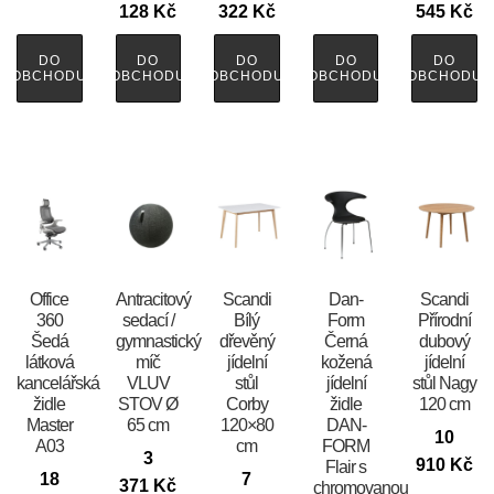
128
Kč
322
Kč
545
Kč
DO
DO
DO
DO
DO
OBCHODU
OBCHODU
OBCHODU
OBCHODU
OBCHODU
Office
Antracitový
Scandi
​​​​​Dan-
Scandi
360
sedací /
Bílý
Form
Přírodní
Šedá
gymnastický
dřevěný
Černá
dubový
látková
míč
jídelní
kožená
jídelní
kancelářská
VLUV
stůl
jídelní
stůl Nagy
židle
STOV Ø
Corby
židle
120 cm
Master
65 cm
120×80
DAN-
10
A03
cm
FORM
3
910
Kč
Flair s
18
7
371
Kč
chromovanou