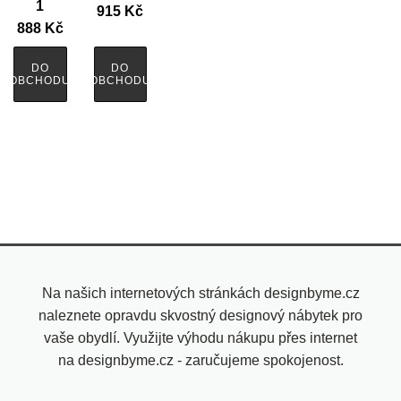
1
915
Kč
888
Kč
DO
DO
OBCHODU
OBCHODU
Na našich internetových stránkách designbyme.cz
naleznete opravdu skvostný designový nábytek pro
vaše obydlí. Využijte výhodu nákupu přes internet
na designbyme.cz - zaručujeme spokojenost.