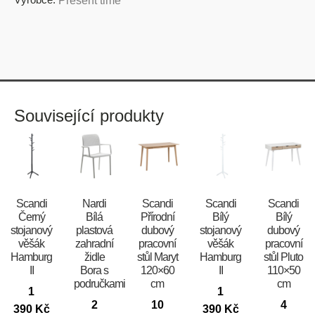
Present time
Související produkty
Scandi
Nardi
Scandi
Scandi
Scandi
Černý
Bílá
Přírodní
Bílý
Bílý
stojanový
plastová
dubový
stojanový
dubový
věšák
zahradní
pracovní
věšák
pracovní
Hamburg
židle
stůl Maryt
Hamburg
stůl Pluto
II
Bora s
120×60
II
110×50
područkami
cm
cm
1
1
2
10
4
390
Kč
390
Kč