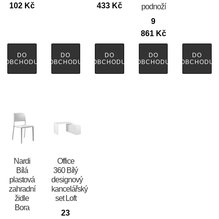
102
Kč
433
Kč
podnoží
9
861
Kč
DO
DO
DO
DO
DO
OBCHODU
OBCHODU
OBCHODU
OBCHODU
OBCHODU
Nardi
Office
Bílá
360 Bílý
plastová
designový
zahradní
kancelářský
židle
set Loft
Bora
23