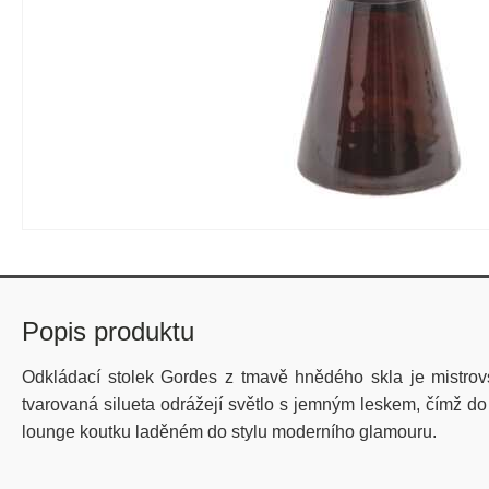
Popis produktu
Odkládací stolek Gordes z tmavě hnědého skla je mistro
tvarovaná silueta odrážejí světlo s jemným leskem, čímž d
lounge koutku laděném do stylu moderního glamouru.