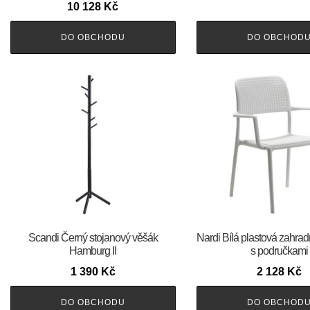
10 128
Kč
DO OBCHODU
DO OBCHOD
Scandi Černý stojanový věšák
Nardi Bílá plastová zahrad
Hamburg II
s područkami
1 390
Kč
2 128
Kč
DO OBCHODU
DO OBCHOD