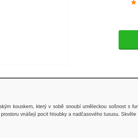
vským kouskem, který v sobě snoubí uměleckou sošnost s fu
o prostoru vnášejí pocit hloubky a nadčasového luxusu. Skvěle