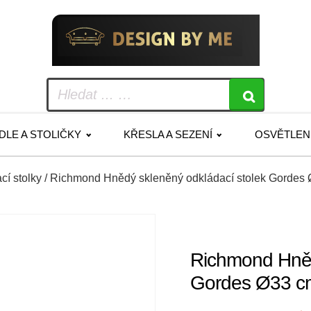
IDLE A STOLIČKY
KŘESLA A SEZENÍ
OSVĚTLEN
cí stolky
/ Richmond Hnědý skleněný odkládací stolek Gordes
Richmond Hněd
Gordes Ø33 c