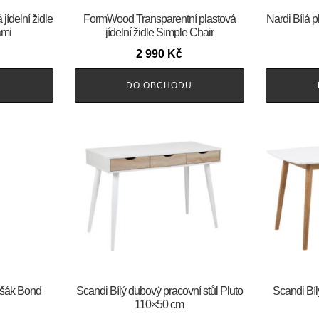
jídelní židle
FormWood Transparentní plastová
Nardi Bílá p
ami
jídelní židle Simple Chair
2 990
Kč
U
DO OBCHODU
ěšák Bond
Scandi Bílý dubový pracovní stůl Pluto
Scandi Bíl
110×50 cm