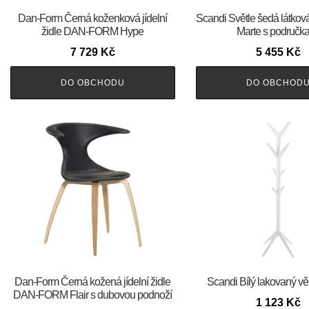
​​​​​Dan-Form Černá koženková jídelní
Scandi Světle šedá látková 
židle DAN-FORM Hype
Marte s područk
7 729
Kč
5 455
Kč
DO OBCHODU
DO OBCHOD
​​​​​Dan-Form Černá kožená jídelní židle
Scandi Bílý lakovaný v
DAN-FORM Flair s dubovou podnoží
1 123
Kč