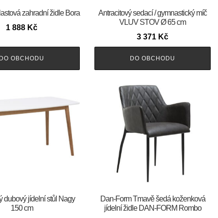
lastová zahradní židle Bora
Antracitový sedací / gymnastický míč
VLUV STOV Ø 65 cm
1 888
Kč
3 371
Kč
DO OBCHODU
DO OBCHODU
ý dubový jídelní stůl Nagy
​​​​​Dan-Form Tmavě šedá koženková
150 cm
jídelní židle DAN-FORM Rombo