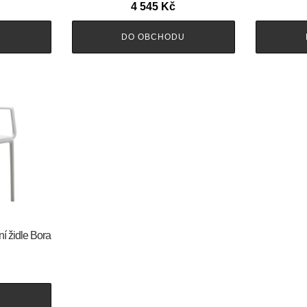
4 545
Kč
U
DO OBCHODU
ní židle Bora
U