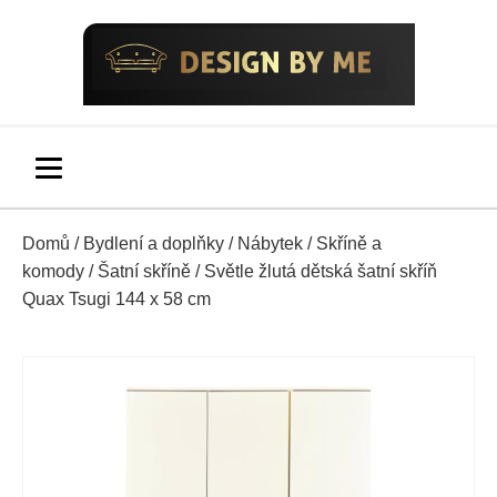
Domů
/
Bydlení a doplňky
/
Nábytek
/
Skříně a
komody
/
Šatní skříně
/ Světle žlutá dětská šatní skříň
Quax Tsugi 144 x 58 cm