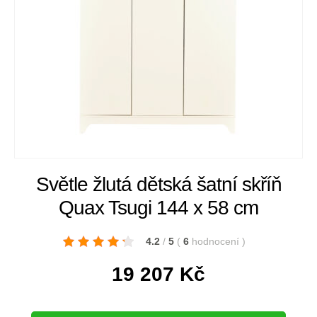
Světle žlutá dětská šatní skříň
Quax Tsugi 144 x 58 cm
4.2
/
5
(
6
hodnocení
)
19 207
Kč