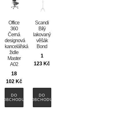
Office
Scandi
360
Bílý
Černá
lakovaný
designová
věšák
kancelářská
Bond
židle
1
Master
123
Kč
A02
18
102
Kč
DO
DO
OBCHODU
OBCHODU