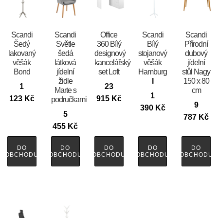
Scandi
Scandi
Office
Scandi
Scandi
Šedý
Světle
360 Bílý
Bílý
Přírodní
lakovaný
šedá
designový
stojanový
dubový
věšák
látková
kancelářský
věšák
jídelní
Bond
jídelní
set Loft
Hamburg
stůl Nagy
židle
II
150 x 80
1
23
Marte s
cm
1
123
Kč
915
Kč
područkami
9
390
Kč
5
787
Kč
455
Kč
DO
DO
DO
DO
DO
OBCHODU
OBCHODU
OBCHODU
OBCHODU
OBCHODU