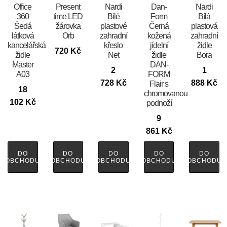
Office
Present
Nardi
​​​​​Dan-
Nardi
360
time LED
Bílé
Form
Bílá
Šedá
žárovka
plastové
Černá
plastová
látková
Orb
zahradní
kožená
zahradní
kancelářská
křeslo
jídelní
židle
720
Kč
židle
Net
židle
Bora
Master
DAN-
2
1
A03
FORM
728
Kč
888
Kč
Flair s
18
chromovanou
102
Kč
podnoží
9
861
Kč
DO
DO
DO
DO
DO
OBCHODU
OBCHODU
OBCHODU
OBCHODU
OBCHODU