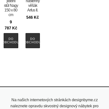
jídelní
nástěnný
stůl Nagy
věšák
150 x 80
Arfus II.
cm
546
Kč
9
787
Kč
DO
DO
OBCHODU
OBCHODU
Na našich internetových stránkách designbyme.cz
naleznete opravdu skvostný designový nábytek pro