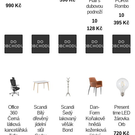
Flair s
FORM
990
Kč
dubovou
Rombo
podnoží
10
10
395
Kč
128
Kč
DO
DO
DO
DO
DO
OBCHODU
OBCHODU
OBCHODU
OBCHODU
OBCHODU
Office
Scandi
Scandi
​​​​​Dan-
Present
360
Bílý
Šedý
Form
time LED
Černá
dřevěný
lakovaný
Koňakově
žárovka
látková
jídelní
věšák
hnědá
Orb
kancelářská
stůl
Bond
koženková
720
Kč