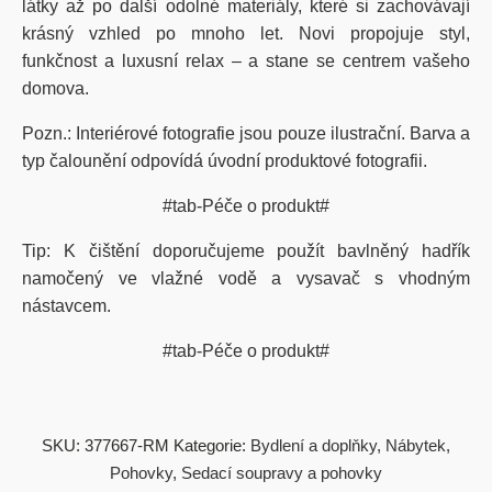
látky až po další odolné materiály, které si zachovávají
krásný vzhled po mnoho let. Novi propojuje styl,
funkčnost a luxusní relax – a stane se centrem vašeho
domova.
Pozn.: Interiérové fotografie jsou pouze ilustrační. Barva a
typ čalounění odpovídá úvodní produktové fotografii.
#tab-Péče o produkt#
Tip: K čištění doporučujeme použít bavlněný hadřík
namočený ve vlažné vodě a vysavač s vhodným
nástavcem.
#tab-Péče o produkt#
SKU:
377667-RM
Kategorie:
Bydlení a doplňky
,
Nábytek
,
Pohovky
,
Sedací soupravy a pohovky