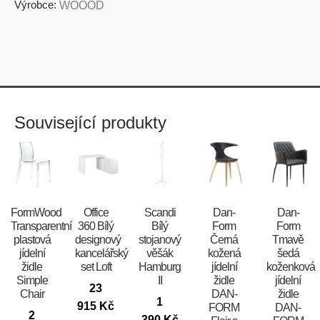
Výrobce:
WOOOD
Související produkty
FormWood
Office
Scandi
​​​​​Dan-
​​​​​Dan-
Transparentní
360 Bílý
Bílý
Form
Form
plastová
designový
stojanový
Černá
Tmavě
jídelní
kancelářský
věšák
kožená
šedá
židle
set Loft
Hamburg
jídelní
koženková
Simple
II
židle
jídelní
23
Chair
DAN-
židle
1
915
Kč
FORM
DAN-
2
390
Kč