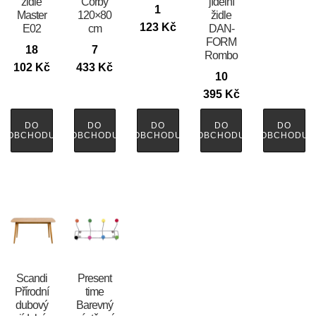
židle
Corby
jídelní
1
Master
120×80
židle
123
Kč
E02
cm
DAN-
FORM
18
7
Rombo
102
Kč
433
Kč
10
395
Kč
DO
DO
DO
DO
DO
OBCHODU
OBCHODU
OBCHODU
OBCHODU
OBCHODU
Scandi
Present
Přírodní
time
dubový
Barevný