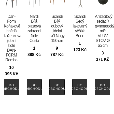
​​​​​Dan-
Nardi
Scandi
Scandi
Antracitový
Form
Bílá
Bílý
Šedý
sedací /
Koňakově
plastová
dubový
lakovaný
gymnastick
hnědá
zahradní
jídelní
věšák
míč
koženková
židle
stůl Nagy
Bond
VLUV
jídelní
Costa
150 cm
STOV Ø
1
židle
65 cm
1
9
123
Kč
DAN-
3
888
Kč
787
Kč
FORM
371
Kč
Rombo
10
395
Kč
DO
DO
DO
DO
DO
OBCHODU
OBCHODU
OBCHODU
OBCHODU
OBCHODU