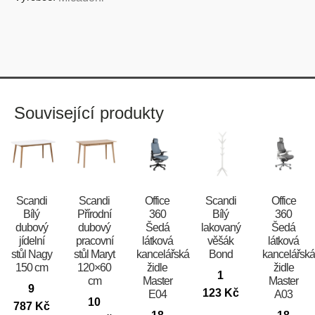
Související produkty
Scandi
Scandi
Office
Scandi
Office
Bílý
Přírodní
360
Bílý
360
dubový
dubový
Šedá
lakovaný
Šedá
jídelní
pracovní
látková
věšák
látková
stůl Nagy
stůl Maryt
kancelářská
Bond
kancelářsk
150 cm
120×60
židle
židle
1
cm
Master
Master
9
123
Kč
E04
A03
10
787
Kč