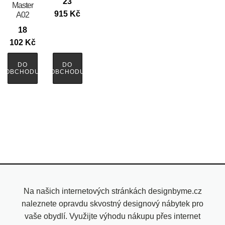
23
Master
915
Kč
A02
18
102
Kč
DO
DO
OBCHODU
OBCHODU
Na našich internetových stránkách designbyme.cz
naleznete opravdu skvostný designový nábytek pro
vaše obydlí. Využijte výhodu nákupu přes internet