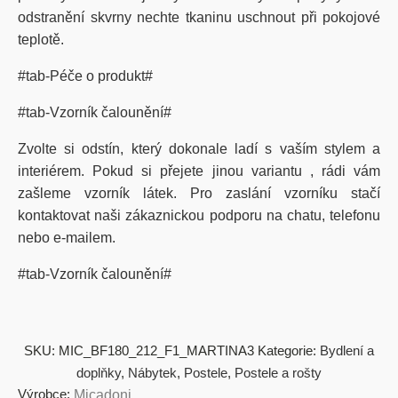
odstranění skvrny nechte tkaninu uschnout při pokojové
teplotě.
#tab-Péče o produkt#
#tab-Vzorník čalounění#
Zvolte si odstín, který dokonale ladí s vaším stylem a
interiérem. Pokud si přejete jinou variantu , rádi vám
zašleme vzorník látek. Pro zaslání vzorníku stačí
kontaktovat naši zákaznickou podporu na chatu, telefonu
nebo e-mailem.
#tab-Vzorník čalounění#
SKU:
MIC_BF180_212_F1_MARTINA3
Kategorie:
Bydlení a
doplňky
,
Nábytek
,
Postele
,
Postele a rošty
Výrobce:
Micadoni