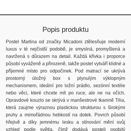
Popis produktu
Postel Martina od značky Micadoni ztělesňuje moderní
luxus v té nejčistší podobě, je smyslná, promyšlená a
navržená s důrazem na detail. Každá křivka i proporce
působí vyváženě a přirozeně, takže postel vytváří klidné a
příjemné místo pro odpočinek. Pod matrací se ukrývá
prostorný úložný box s plynulým výklopným
mechanismem, ideální pro ložní prádlo, sezónní textilie
nebo věci, které chcete mít po ruce, ale ne na očích.
Opravdové kouzlo se skrývá v manšestrové tkanině Tilia,
která zaujme výraznou plastickou strukturou s širokými
pruhy a mimořádnou hebkostí na dotek. Povrch působí
hřejivě a díky jemnému lesku a stínování mění svůj
vzhled podle světla, čímž dodává posteli osobitý