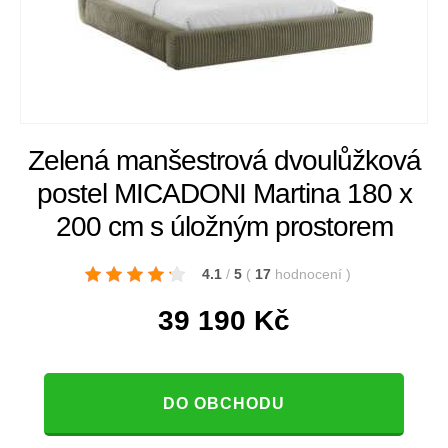
Zelená manšestrová dvoulůžková
postel MICADONI Martina 180 x
200 cm s úložným prostorem
4.1
/
5
(
17
hodnocení
)
39 190
Kč
DO OBCHODU