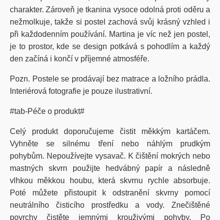
charakter. Zároveň je tkanina vysoce odolná proti oděru a
nežmolkuje, takže si postel zachová svůj krásný vzhled i
při každodenním používání. Martina je víc než jen postel,
je to prostor, kde se design potkává s pohodlím a každý
den začíná i končí v příjemné atmosféře.
Pozn. Postele se prodávají bez matrace a ložního prádla.
Interiérová fotografie je pouze ilustrativní.
#tab-Péče o produkt#
Celý produkt doporučujeme čistit měkkým kartáčem.
Vyhněte se silnému tření nebo náhlým prudkým
pohybům. Nepoužívejte vysavač. K čištění mokrých nebo
mastných skvrn použijte hedvábný papír a následně
vlhkou měkkou houbu, která skvrnu rychle absorbuje.
Poté můžete přistoupit k odstranění skvrny pomocí
neutrálního čisticího prostředku a vody. Znečištěné
povrchy čistěte jemnými krouživými pohyby. Po