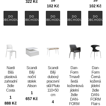
18
18
322
Kč
102
Kč
102
Kč
DO
DO
DO
DO
DO
OBCHODU
OBCHODU
OBCHODU
OBCHODU
OBCHODU
Nardi
Scandi
Scandi
​​​​​Dan-
​​​​​Dan-
Bílá
Bílý
Bílý
Form
Form
plastová
noční
dubový
Tmavě
Černá
zahradní
stolek
pracovní
šedá
kožená
židle
Alison
stůl Pluto
koženková
jídelní
Costa
110×50
jídelní
židle
1
cm
židle
DAN-
1
657
Kč
DAN-
FORM
4
888
Kč
FORM
Flair s