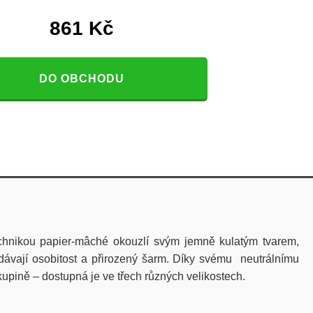
861
Kč
DO OBCHODU
echnikou papier-mâché okouzlí svým jemně kulatým tvarem,
odávají osobitost a přirozený šarm. Díky svému neutrálnímu
kupině – dostupná je ve třech různých velikostech.