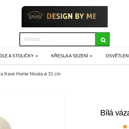
IDLE A STOLIČKY
KŘESLA A SEZENÍ
OSVĚTLEN
áza Kave Home Nivala ø 31 cm
Bílá vá