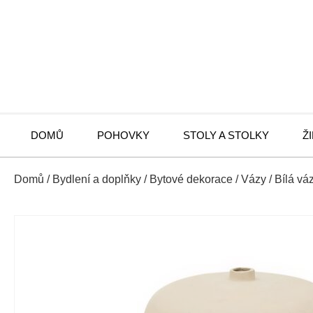
DOMŮ
POHOVKY
STOLY A STOLKY
Ž
Domů
/
Bydlení a doplňky
/
Bytové dekorace
/
Vázy
/ Bílá v