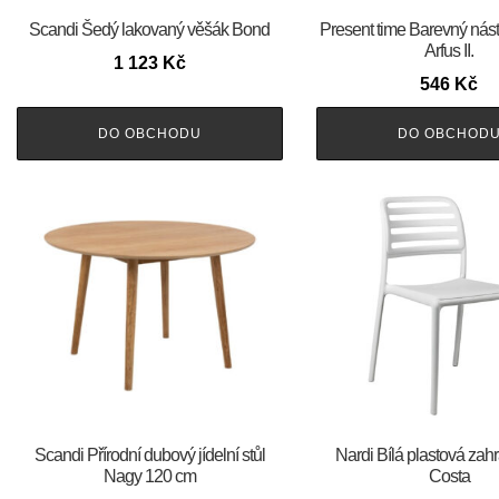
Scandi Šedý lakovaný věšák Bond
Present time Barevný nás
Arfus II.
1 123
Kč
546
Kč
DO OBCHODU
DO OBCHOD
Scandi Přírodní dubový jídelní stůl
Nardi Bílá plastová zahr
Nagy 120 cm
Costa