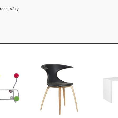
race
,
Vázy