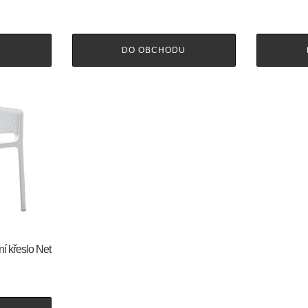
U
DO OBCHODU
ní křeslo Net