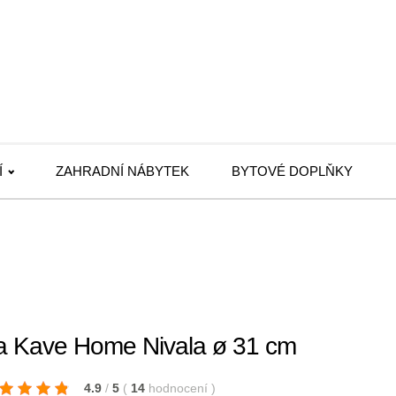
Í
ZAHRADNÍ NÁBYTEK
BYTOVÉ DOPLŇKY
za Kave Home Nivala ø 31 cm
4.9
/
5
(
14
hodnocení
)