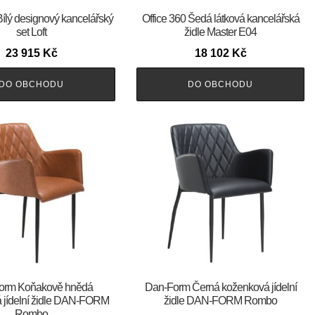
Bílý designový kancelářský
Office 360 Šedá látková kancelářská
set Loft
židle Master E04
23 915
Kč
18 102
Kč
DO OBCHODU
DO OBCHODU
an-Form Koňakově hnědá
​​​​​Dan-Form Černá koženková jídelní
 jídelní židle DAN-FORM
židle DAN-FORM Rombo
Rombo