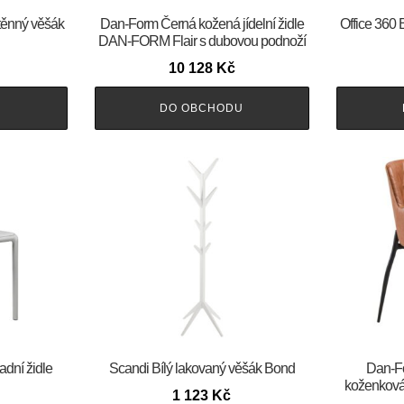
těnný věšák
​​​​​Dan-Form Černá kožená jídelní židle
Office 360 
DAN-FORM Flair s dubovou podnoží
10 128
Kč
U
DO OBCHODU
adní židle
Scandi Bílý lakovaný věšák Bond
​​​​​D
koženková
1 123
Kč