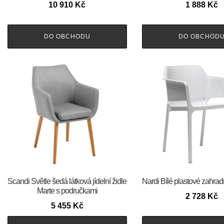
10 910
Kč
1 888
Kč
DO OBCHODU
DO OBCHOD
Scandi Světle šedá látková jídelní židle
Nardi Bílé plastové zahrad
Marte s područkami
2 728
Kč
5 455
Kč