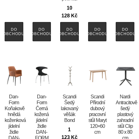
10
128
Kč
DO
DO
DO
DO
DO
OBCHODU
OBCHODU
OBCHODU
OBCHODU
OBCHODU
​​​​​Dan-
​​​​​Dan-
Scandi
Scandi
Nardi
Form
Form
Šedý
Přírodní
Antracitově
Koňakově
Černá
lakovaný
dubový
šedý
hnědá
kožená
věšák
pracovní
plastový
koženková
jídelní
Bond
stůl Maryt
zahradní
jídelní
židle
120×60
stůl Clip
1
židle
DAN-
cm
80 x 80
123
Kč
DAN-
FORM
cm