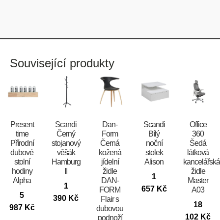
Související produkty
Present
Scandi
​​​​​Dan-
Scandi
Office
time
Černý
Form
Bílý
360
Přírodní
stojanový
Černá
noční
Šedá
dubové
věšák
kožená
stolek
látková
stolní
Hamburg
jídelní
Alison
kancelářsk
hodiny
II
židle
židle
1
Alpha
DAN-
Master
1
657
Kč
FORM
A03
5
390
Kč
Flair s
18
987
Kč
dubovou
102
Kč
podnoží