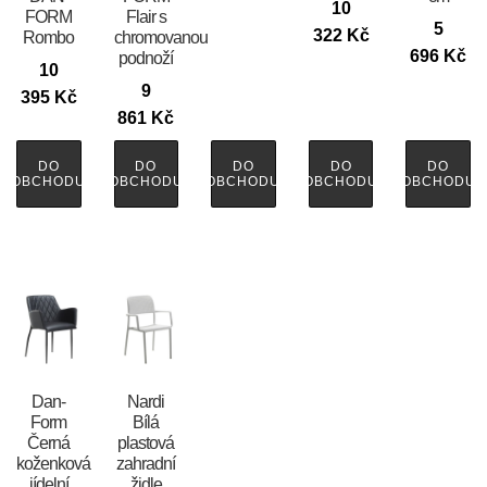
10
FORM
Flair s
5
322
Kč
Rombo
chromovanou
696
Kč
podnoží
10
9
395
Kč
861
Kč
DO
DO
DO
DO
DO
OBCHODU
OBCHODU
OBCHODU
OBCHODU
OBCHODU
​​​​​Dan-
Nardi
Form
Bílá
Černá
plastová
koženková
zahradní
jídelní
židle