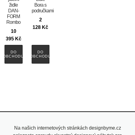
židle
Bora s
DAN-
područkami
FORM
2
Rombo
128
Kč
10
395
Kč
DO
DO
OBCHODU
OBCHODU
Na našich internetových stránkách designbyme.cz