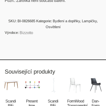
Pozn.: Žárovka není součástí balení.
SKU:
BI-0826685
Kategorie:
Bydlení a doplňky
,
Lampičky
,
Osvětlení
Výrobce:
Bizzotto
Související produkty
Scandi
Present
Scandi
FormWood
​​​​​Dan-
Bílý
time
Bílý
Transparentní
Form