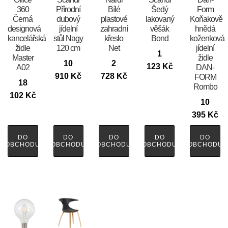
360
Přírodní
Bílé
Šedý
Form
Černá
dubový
plastové
lakovaný
Koňakově
designová
jídelní
zahradní
věšák
hnědá
kancelářská
stůl Nagy
křeslo
Bond
koženková
židle
120 cm
Net
jídelní
1
Master
židle
10
2
123
Kč
A02
DAN-
910
Kč
728
Kč
FORM
18
Rombo
102
Kč
10
395
Kč
DO
DO
DO
DO
DO
OBCHODU
OBCHODU
OBCHODU
OBCHODU
OBCHODU