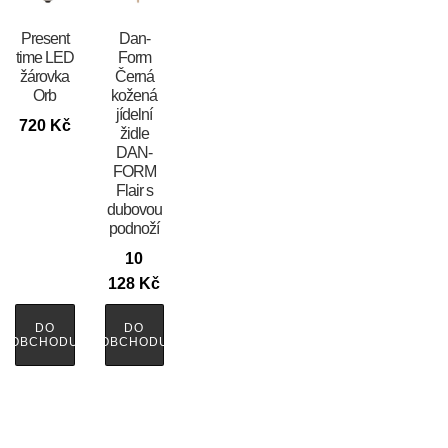
Present
​​​​​Dan-
time LED
Form
žárovka
Černá
Orb
kožená
jídelní
720
Kč
židle
DAN-
FORM
Flair s
dubovou
podnoží
10
128
Kč
DO
DO
OBCHODU
OBCHODU