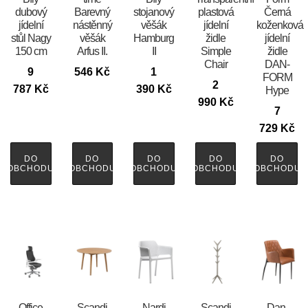
dubový
Barevný
stojanový
plastová
Černá
jídelní
nástěnný
věšák
jídelní
koženková
stůl Nagy
věšák
Hamburg
židle
jídelní
150 cm
Arfus II.
II
Simple
židle
Chair
DAN-
9
546
Kč
1
FORM
2
787
Kč
390
Kč
Hype
990
Kč
7
729
Kč
DO
DO
DO
DO
DO
OBCHODU
OBCHODU
OBCHODU
OBCHODU
OBCHODU
Office
Scandi
Nardi
Scandi
​​​​​Dan-