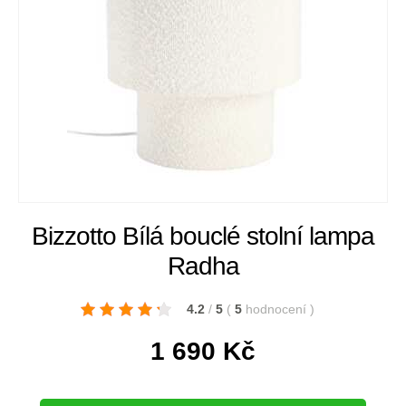
Bizzotto Bílá bouclé stolní lampa
Radha
4.2
/
5
(
5
hodnocení
)
1 690
Kč