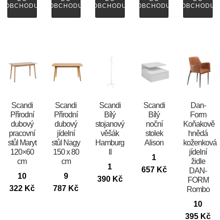
OBCHODU
OBCHODU
OBCHODU
OBCHODU
OBCHODU
Scandi
Scandi
Scandi
Scandi
​​​​​Dan-
Přírodní
Přírodní
Bílý
Bílý
Form
dubový
dubový
stojanový
noční
Koňakově
pracovní
jídelní
věšák
stolek
hnědá
stůl Maryt
stůl Nagy
Hamburg
Alison
koženková
120×60
150 x 80
II
jídelní
1
cm
cm
židle
1
657
Kč
DAN-
10
9
390
Kč
FORM
322
Kč
787
Kč
Rombo
10
395
Kč