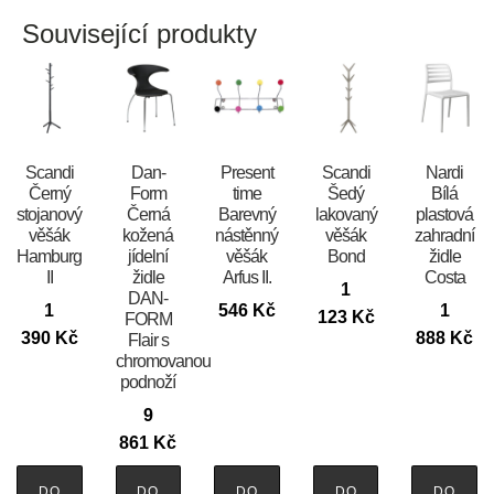
Související produkty
Scandi
​​​​​Dan-
Present
Scandi
Nardi
Černý
Form
time
Šedý
Bílá
stojanový
Černá
Barevný
lakovaný
plastová
věšák
kožená
nástěnný
věšák
zahradní
Hamburg
jídelní
věšák
Bond
židle
II
židle
Arfus II.
Costa
1
DAN-
1
546
Kč
1
123
Kč
FORM
390
Kč
888
Kč
Flair s
chromovanou
podnoží
9
861
Kč
DO
DO
DO
DO
DO