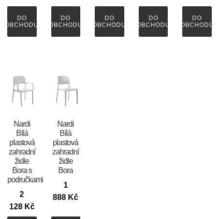
DO
DO
DO
DO
DO
OBCHODU
OBCHODU
OBCHODU
OBCHODU
OBCHODU
Nardi
Nardi
Bílá
Bílá
plastová
plastová
zahradní
zahradní
židle
židle
Bora s
Bora
područkami
1
2
888
Kč
128
Kč