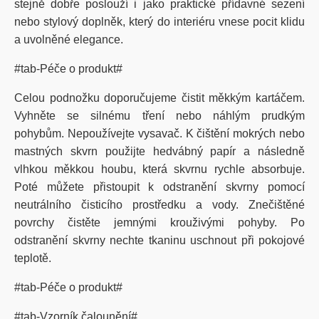
stejně dobře poslouží i jako praktické přídavné sezení
nebo stylový doplněk, který do interiéru vnese pocit klidu
a uvolněné elegance.
#tab-Péče o produkt#
Celou podnožku doporučujeme čistit měkkým kartáčem.
Vyhněte se silnému tření nebo náhlým prudkým
pohybům. Nepoužívejte vysavač. K čištění mokrých nebo
mastných skvrn použijte hedvábný papír a následně
vlhkou měkkou houbu, která skvrnu rychle absorbuje.
Poté můžete přistoupit k odstranění skvrny pomocí
neutrálního čisticího prostředku a vody. Znečištěné
povrchy čistěte jemnými krouživými pohyby. Po
odstranění skvrny nechte tkaninu uschnout při pokojové
teplotě.
#tab-Péče o produkt#
#tab-Vzorník čalounění#