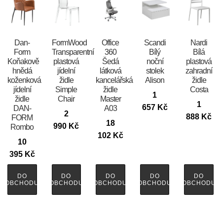
​​​​​Dan-
FormWood
Office
Scandi
Nardi
Form
Transparentní
360
Bílý
Bílá
Koňakově
plastová
Šedá
noční
plastová
hnědá
jídelní
látková
stolek
zahradní
koženková
židle
kancelářská
Alison
židle
jídelní
Simple
židle
Costa
1
židle
Chair
Master
1
657
Kč
DAN-
A03
2
888
Kč
FORM
18
990
Kč
Rombo
102
Kč
10
395
Kč
DO
DO
DO
DO
DO
OBCHODU
OBCHODU
OBCHODU
OBCHODU
OBCHODU