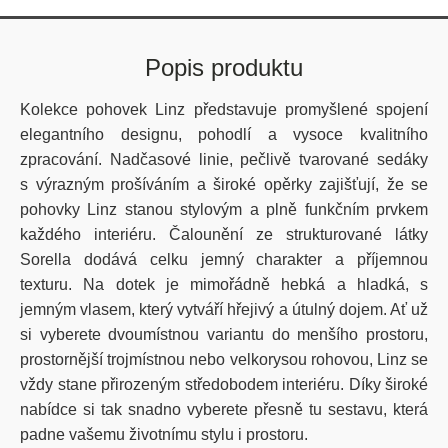
Popis produktu
Kolekce pohovek
Linz
představuje promyšlené spojení
elegantního designu, pohodlí a vysoce kvalitního
zpracování. Nadčasové linie, pečlivě tvarované sedáky
s výrazným prošíváním a široké opěrky zajišťují, že se
pohovky
Linz
stanou stylovým a plně funkčním prvkem
každého interiéru.
Čalounění ze strukturované látky
Sorella
dodává celku jemný charakter a příjemnou
texturu.
Na dotek je mimořádně hebká a hladká, s
jemným vlasem, který vytváří hřejivý a útulný dojem.
Ať už
si vyberete dvoumístnou variantu do menšího prostoru,
prostornější trojmístnou nebo velkorysou rohovou,
Linz
se
vždy stane přirozeným středobodem interiéru. Díky široké
nabídce si tak snadno vyberete přesně tu sestavu, která
padne vašemu životnímu stylu i prostoru.