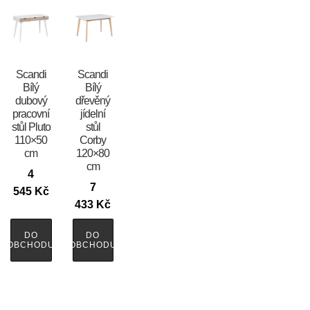
Scandi
Scandi
Bílý
Bílý
dubový
dřevěný
pracovní
jídelní
stůl Pluto
stůl
110×50
Corby
cm
120×80
cm
4
7
545
Kč
433
Kč
DO
DO
OBCHODU
OBCHODU