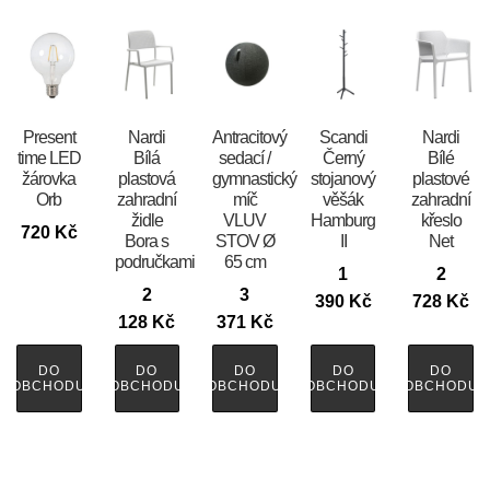
Present
Nardi
Antracitový
Scandi
Nardi
time LED
Bílá
sedací /
Černý
Bílé
žárovka
plastová
gymnastický
stojanový
plastové
Orb
zahradní
míč
věšák
zahradní
židle
VLUV
Hamburg
křeslo
720
Kč
Bora s
STOV Ø
II
Net
područkami
65 cm
1
2
2
3
390
Kč
728
Kč
128
Kč
371
Kč
DO
DO
DO
DO
DO
OBCHODU
OBCHODU
OBCHODU
OBCHODU
OBCHODU