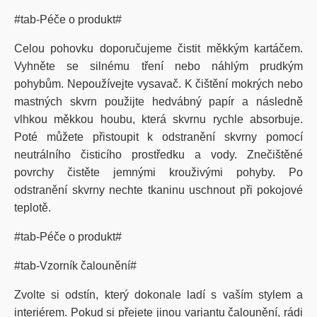
#tab-Péče o produkt#
Celou pohovku doporučujeme čistit měkkým kartáčem.
Vyhněte se silnému tření nebo náhlým prudkým
pohybům. Nepoužívejte vysavač. K čištění mokrých nebo
mastných skvrn použijte hedvábný papír a následně
vlhkou měkkou houbu, která skvrnu rychle absorbuje.
Poté můžete přistoupit k odstranění skvrny pomocí
neutrálního čisticího prostředku a vody. Znečištěné
povrchy čistěte jemnými krouživými pohyby. Po
odstranění skvrny nechte tkaninu uschnout při pokojové
teplotě.
#tab-Péče o produkt#
#tab-Vzorník čalounění#
Zvolte si odstín, který dokonale ladí s vaším stylem a
interiérem. Pokud si přejete jinou variantu čalounění, rádi