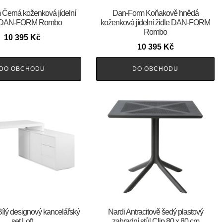
orm Černá koženková jídelní
​​​​​Dan-Form Koňakově hnědá
e DAN-FORM Rombo
koženková jídelní židle DAN-FORM
Rombo
10 395
Kč
10 395
Kč
DO OBCHODU
DO OBCHODU
Bílý designový kancelářský
Nardi Antracitově šedý plastový
set Loft
zahradní stůl Clip 80 x 80 cm