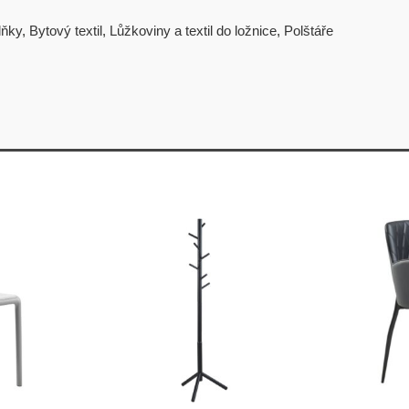
lňky
,
Bytový textil
,
Lůžkoviny a textil do ložnice
,
Polštáře