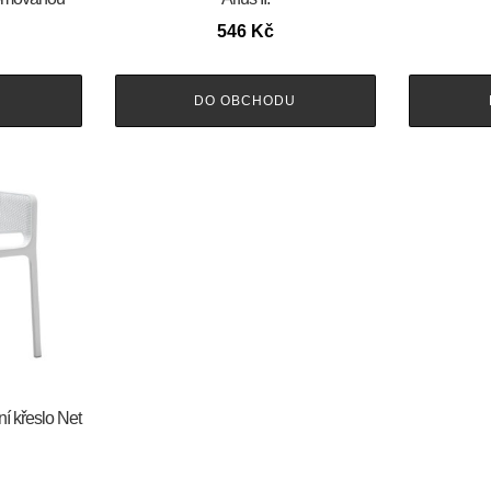
546
Kč
U
DO OBCHODU
ní křeslo Net