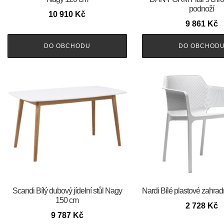
podnoží
10 910
Kč
9 861
Kč
DO OBCHODU
DO OBCHOD
Scandi Bílý dubový jídelní stůl Nagy
Nardi Bílé plastové zahrad
150 cm
2 728
Kč
9 787
Kč