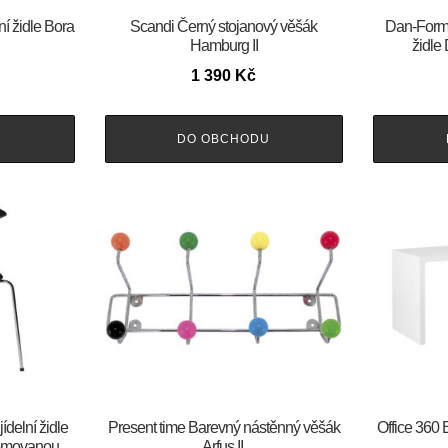
ní židle Bora
Scandi Černý stojanový věšák
​​​​​Dan-F
Hamburg II
židl
1 390
Kč
U
DO OBCHODU
jídelní židle
Present time Barevný nástěnný věšák
Office 360 
omovanou
Arfus II.