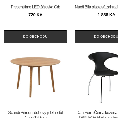
Present time LED žárovka Orb
Nardi Bílá plastová zahrad
720
Kč
1 888
Kč
DO OBCHODU
DO OBCHOD
Scandi Přírodní dubový jídelní stůl
​​​​​Dan-Form Černá kožená 
Nagy 120 cm
DAN-FORM Flair s chr