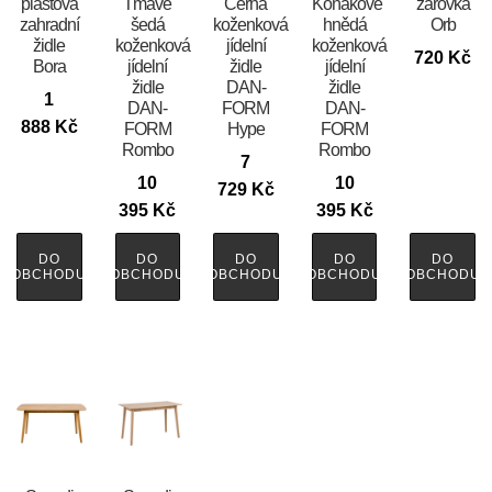
plastová
Tmavě
Černá
Koňakově
žárovka
zahradní
šedá
koženková
hnědá
Orb
židle
koženková
jídelní
koženková
720
Kč
Bora
jídelní
židle
jídelní
židle
DAN-
židle
1
DAN-
FORM
DAN-
888
Kč
FORM
Hype
FORM
Rombo
Rombo
7
10
10
729
Kč
395
Kč
395
Kč
DO
DO
DO
DO
DO
OBCHODU
OBCHODU
OBCHODU
OBCHODU
OBCHODU