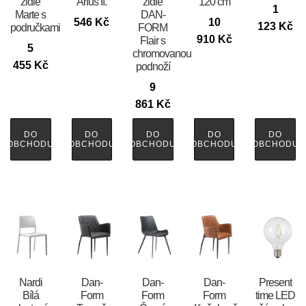
židle
Arfus II.
židle
120 cm
1
Marte s
DAN-
546
Kč
10
123
Kč
područkami
FORM
910
Kč
Flair s
5
chromovanou
455
Kč
podnoží
9
861
Kč
DO
DO
DO
DO
DO
OBCHODU
OBCHODU
OBCHODU
OBCHODU
OBCHODU
Nardi
​​​​​Dan-
​​​​​Dan-
​​​​​Dan-
Present
Bílá
Form
Form
Form
time LED