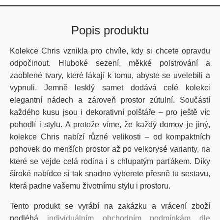
Popis produktu
Kolekce Chris
vznikla pro chvíle, kdy si chcete opravdu
odpočinout.
Hluboké sezení, měkké polstrování a
zaoblené tvary
, které lákají k tomu, abyste se uvelebili a
vypnuli.
Jemně
lesklý samet
dodává celé kolekci
elegantní nádech
a zároveň prostor zútulní. Součástí
každého kusu jsou i
dekorativní polštáře
– pro ještě víc
pohodlí i stylu.
A protože víme, že každý domov je jiný,
kolekce Chris
nabízí různé velikosti
–
od
kompaktních
pohovek
do menších prostor až po
velkorysé varianty
, na
které se vejde celá rodina i s chlupatým parťákem. Díky
široké nabídce
si tak snadno vyberete přesně tu sestavu,
která padne vašemu životnímu stylu i prostoru.
Tento produkt se vyrábí na zakázku a vrácení zboží
podléhá
individuálním obchodním podmínkám dle