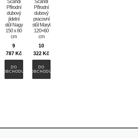
Scandi
Scandi
Přírodní
Přírodní
dubový
dubový
jídelní
pracovní
stůl Nagy
stůl Maryt
150 x 80
120×60
cm
cm
9
10
787
Kč
322
Kč
DO
DO
OBCHODU
OBCHODU