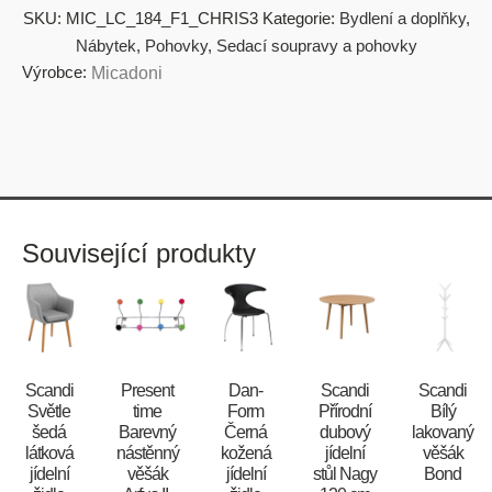
SKU:
MIC_LC_184_F1_CHRIS3
Kategorie:
Bydlení a doplňky
,
Nábytek
,
Pohovky
,
Sedací soupravy a pohovky
Výrobce:
Micadoni
Související produkty
Scandi
Present
​​​​​Dan-
Scandi
Scandi
Světle
time
Form
Přírodní
Bílý
šedá
Barevný
Černá
dubový
lakovaný
látková
nástěnný
kožená
jídelní
věšák
jídelní
věšák
jídelní
stůl Nagy
Bond