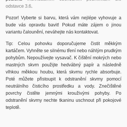
odstavce 3.6
.
Pozor! Vyberte si barvu, která vám nejlépe vyhovuje a
bude vás opravdu bavit! Pokud máte zájem o jinou
variantu čalounění, neváhejte nás kontaktovat.
Tip: Celou pohovku doporučujeme čistit měkkým
kartáčem. Vyhněte se silnému tření nebo náhlým prudkým
pohybům. Nepoužívejte vysavač. K čištění mokrých nebo
mastných skvrn použijte hedvábný papír a následně
vlhkou měkkou houbu, která skvrnu rychle absorbuje.
Poté můžete přistoupit k odstranění skvrny pomocí
neutrálního čisticího prostředku a vody. Znečištěné
povrchy čistěte jemnými krouživými pohyby. Po
odstranění skvrny nechte tkaninu uschnout při pokojové
teplotě.