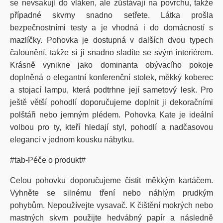
se nevsakují do vláken, ale zůstávají na povrchu, takže
případné skvrny snadno setřete. Látka prošla
bezpečnostními testy a je vhodná i do domácností s
mazlíčky. Pohovka je dostupná v dalších dvou typech
čalounění, takže si ji snadno sladíte se svým interiérem.
Krásně vynikne jako dominanta obývacího pokoje
doplněná o elegantní konferenční stolek, měkký koberec
a stojací lampu, která podtrhne její sametový lesk. Pro
ještě větší pohodlí doporučujeme doplnit ji dekoračními
polštáři nebo jemným plédem. Pohovka Kate je ideální
volbou pro ty, kteří hledají styl, pohodlí a nadčasovou
eleganci v jednom kousku nábytku.
#tab-Péče o produkt#
Celou pohovku doporučujeme čistit měkkým kartáčem.
Vyhněte se silnému tření nebo náhlým prudkým
pohybům. Nepoužívejte vysavač. K čištění mokrých nebo
mastných skvrn použijte hedvábný papír a následně