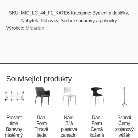
SKU:
MIC_LC_44_F1_KATE6
Kategorie:
Bydlení a doplňky
,
Nábytek
,
Pohovky
,
Sedací soupravy a pohovky
Výrobce:
Micadoni
Související produkty
Present
​​​​​Dan-
Nardi
​​​​​Dan-
Scandi
time
Form
Bílá
Form
Černý
Barevný
Tmavě
plastová
Černá
stojanový
nástěnný
šedá
zahradní
kožená
věšák