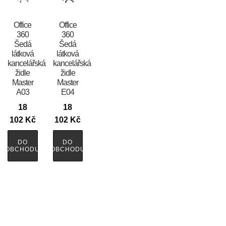
Office
Office
360
360
Šedá
Šedá
látková
látková
kancelářská
kancelářská
židle
židle
Master
Master
A03
E04
18
18
102
Kč
102
Kč
DO
DO
OBCHODU
OBCHODU