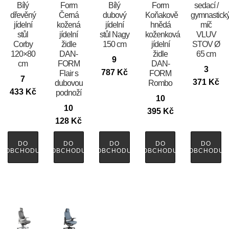
Bílý
Form
Bílý
Form
sedací /
dřevěný
Černá
dubový
Koňakově
gymnastick
jídelní
kožená
jídelní
hnědá
míč
stůl
jídelní
stůl Nagy
koženková
VLUV
Corby
židle
150 cm
jídelní
STOV Ø
120×80
DAN-
židle
65 cm
9
cm
FORM
DAN-
3
787
Kč
Flair s
FORM
7
371
Kč
dubovou
Rombo
433
Kč
podnoží
10
10
395
Kč
128
Kč
DO
DO
DO
DO
DO
OBCHODU
OBCHODU
OBCHODU
OBCHODU
OBCHODU