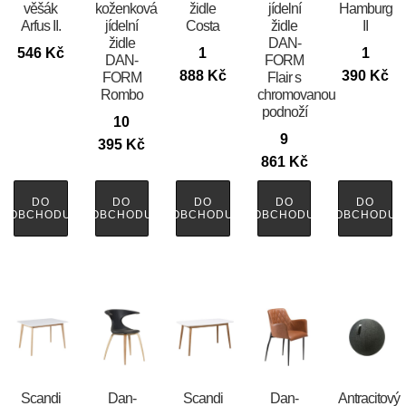
věšák
koženková
židle
jídelní
Hamburg
Arfus II.
jídelní
Costa
židle
II
židle
DAN-
546
Kč
1
1
DAN-
FORM
888
Kč
390
Kč
FORM
Flair s
Rombo
chromovanou
podnoží
10
9
395
Kč
861
Kč
DO
DO
DO
DO
DO
OBCHODU
OBCHODU
OBCHODU
OBCHODU
OBCHODU
Scandi
​​​​​Dan-
Scandi
​​​​​Dan-
Antracitový