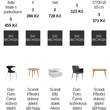
židle
II
Net
STOV Ø
1
Marte s
65 cm
1
2
123
Kč
područkami
3
390
Kč
728
Kč
5
371
Kč
455
Kč
DO
DO
DO
DO
DO
OBCHODU
OBCHODU
OBCHODU
OBCHODU
OBCHODU
​​​​​Dan-
Scandi
Scandi
​​​​​Dan-
Scandi
Form
Přírodní
Bílý
Form
Přírodní
Černá
dubový
noční
Černá
dubový
kožená
jídelní
stolek
koženková
jídelní
jídelní
stůl Nagy
Alison
jídelní
stůl Nagy