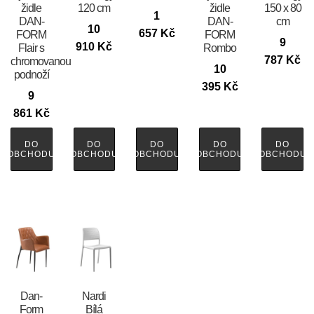
židle
120 cm
židle
150 x 80
1
DAN-
DAN-
cm
10
657
Kč
FORM
FORM
9
910
Kč
Flair s
Rombo
787
Kč
chromovanou
10
podnoží
395
Kč
9
861
Kč
DO
DO
DO
DO
DO
OBCHODU
OBCHODU
OBCHODU
OBCHODU
OBCHODU
​​​​​Dan-
Nardi
Form
Bílá