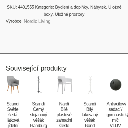
SKU:
4401555
Kategorie:
Bydlení a doplňky
,
Nábytek
,
Úložné
boxy
,
Úložné prostory
Výrobce:
Nordic Living
Související produkty
Scandi
Scandi
Nardi
Scandi
Antracitový
Světle
Černý
Bílé
Bílý
sedací /
šedá
stojanový
plastové
lakovaný
gymnastick
látková
věšák
zahradní
věšák
míč
jídelní
Hamburg
křeslo
Bond
VLUV