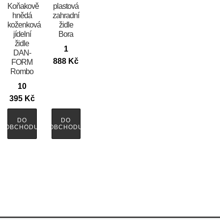
Koňakově
plastová
hnědá
zahradní
koženková
židle
jídelní
Bora
židle
1
DAN-
888
Kč
FORM
Rombo
10
395
Kč
DO
DO
OBCHODU
OBCHODU