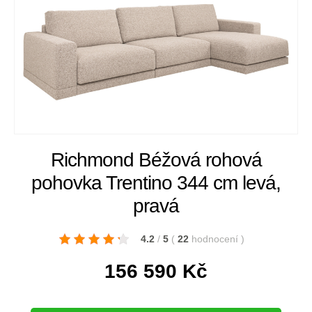
Richmond Béžová rohová
pohovka Trentino 344 cm levá,
pravá
4.2
/
5
(
22
hodnocení
)
156 590
Kč