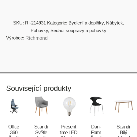
SKU:
RI-214931
Kategorie:
Bydlení a doplňky
,
Nábytek
,
Pohovky
,
Sedací soupravy a pohovky
Výrobce:
Richmond
Související produkty
Office
Scandi
Present
​​​​​Dan-
Scandi
360
Světle
time LED
Form
Bílý