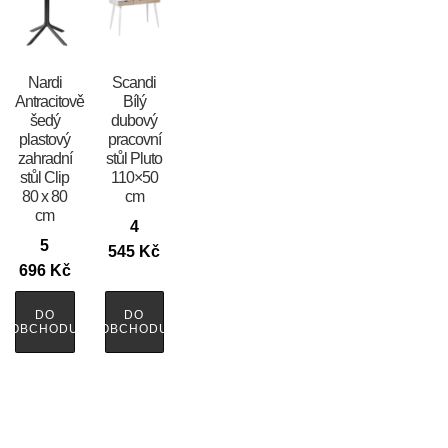
Nardi
Scandi
Antracitově
Bílý
šedý
dubový
plastový
pracovní
zahradní
stůl Pluto
stůl Clip
110×50
80 x 80
cm
cm
4
5
545
Kč
696
Kč
DO
DO
OBCHODU
OBCHODU