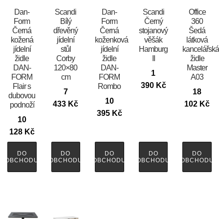
​​​​​Dan-
Scandi
​​​​​Dan-
Scandi
Office
Form
Bílý
Form
Černý
360
Černá
dřevěný
Černá
stojanový
Šedá
kožená
jídelní
koženková
věšák
látková
jídelní
stůl
jídelní
Hamburg
kancelářsk
židle
Corby
židle
II
židle
DAN-
120×80
DAN-
Master
1
FORM
cm
FORM
A03
390
Kč
Flair s
Rombo
7
18
dubovou
10
433
Kč
102
Kč
podnoží
395
Kč
10
128
Kč
DO
DO
DO
DO
DO
OBCHODU
OBCHODU
OBCHODU
OBCHODU
OBCHODU