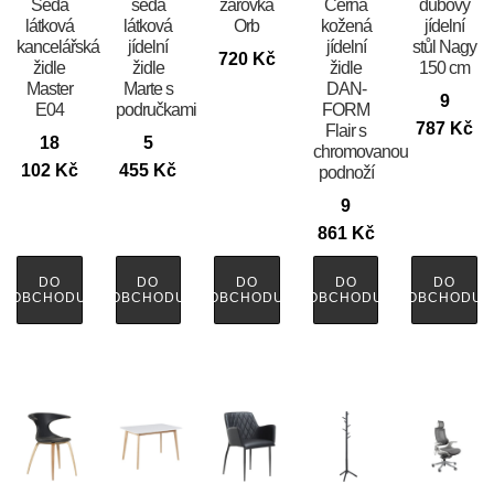
Šedá
šedá
žárovka
Černá
dubový
látková
látková
Orb
kožená
jídelní
kancelářská
jídelní
jídelní
stůl Nagy
720
Kč
židle
židle
židle
150 cm
Master
Marte s
DAN-
9
E04
područkami
FORM
787
Kč
Flair s
18
5
chromovanou
102
Kč
455
Kč
podnoží
9
861
Kč
DO
DO
DO
DO
DO
OBCHODU
OBCHODU
OBCHODU
OBCHODU
OBCHODU