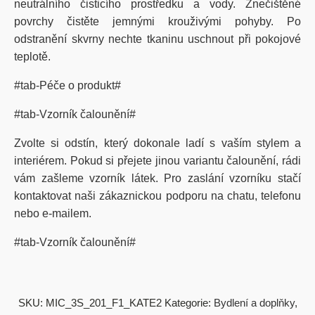
neutrálního čisticího prostředku a vody. Znečištěné
povrchy čistěte jemnými krouživými pohyby. Po
odstranění skvrny nechte tkaninu uschnout při pokojové
teplotě.
#tab-Péče o produkt#
#tab-Vzorník čalounění#
Zvolte si odstín, který dokonale ladí s vaším stylem a
interiérem. Pokud si přejete jinou variantu čalounění, rádi
vám zašleme vzorník látek. Pro zaslání vzorníku stačí
kontaktovat naši zákaznickou podporu na chatu, telefonu
nebo e-mailem.
#tab-Vzorník čalounění#
SKU:
MIC_3S_201_F1_KATE2
Kategorie:
Bydlení a doplňky
,