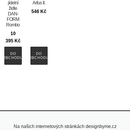
jídelní
Arfus II.
židle
546
Kč
DAN-
FORM
Rombo
10
395
Kč
DO
DO
OBCHODU
OBCHODU
Na našich internetových stránkách designbyme.cz