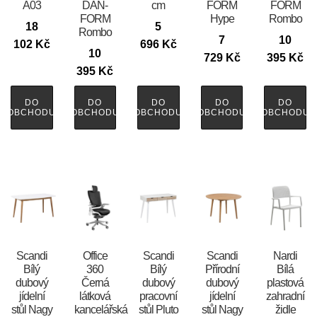
A03
DAN-
cm
FORM
FORM
FORM
Hype
Rombo
18
5
Rombo
7
10
102
Kč
696
Kč
10
729
Kč
395
Kč
395
Kč
DO
DO
DO
DO
DO
OBCHODU
OBCHODU
OBCHODU
OBCHODU
OBCHODU
Scandi
Office
Scandi
Scandi
Nardi
Bílý
360
Bílý
Přírodní
Bílá
dubový
Černá
dubový
dubový
plastová
jídelní
látková
pracovní
jídelní
zahradní
stůl Nagy
kancelářská
stůl Pluto
stůl Nagy
židle