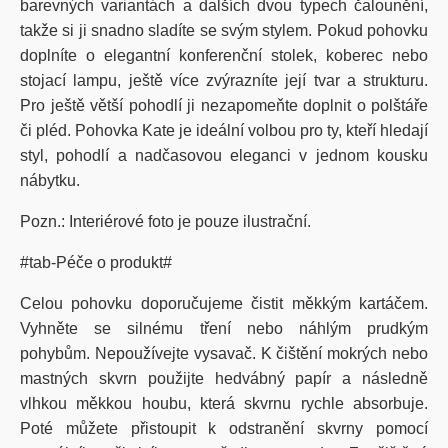
barevných variantách a dalších dvou typech čalounění,
takže si ji snadno sladíte se svým stylem.
Pokud pohovku
doplníte o elegantní konferenční stolek, koberec nebo
stojací lampu, ještě více zvýrazníte její tvar a strukturu.
Pro ještě větší pohodlí ji nezapomeňte doplnit o polštáře
či pléd. Pohovka Kate je ideální volbou pro ty, kteří hledají
styl, pohodlí a nadčasovou eleganci v jednom kousku
nábytku.
Pozn.: Interiérové foto je pouze ilustrační.
#tab-Péče o produkt#
Celou pohovku doporučujeme čistit měkkým kartáčem.
Vyhněte se silnému tření nebo náhlým prudkým
pohybům. Nepoužívejte vysavač. K čištění mokrých nebo
mastných skvrn použijte hedvábný papír a následně
vlhkou měkkou houbu, která skvrnu rychle absorbuje.
Poté můžete přistoupit k odstranění skvrny pomocí