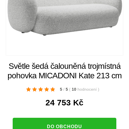
Světle šedá čalouněná trojmístná
pohovka MICADONI Kate 213 cm
5
/
5
(
10
hodnocení
)
24 753
Kč
DO OBCHODU