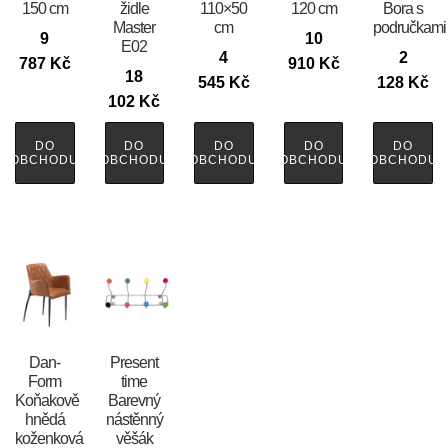
150 cm
židle
110×50
120 cm
Bora s
Master
cm
područkami
9
10
E02
4
2
787
Kč
910
Kč
18
545
Kč
128
Kč
102
Kč
DO
DO
DO
DO
DO
OBCHODU
OBCHODU
OBCHODU
OBCHODU
OBCHODU
​​​​​Dan-
Present
Form
time
Koňakově
Barevný
hnědá
nástěnný
koženková
věšák