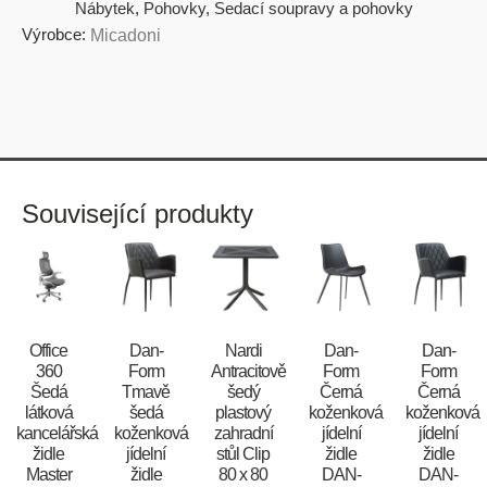
Nábytek
,
Pohovky
,
Sedací soupravy a pohovky
Výrobce:
Micadoni
Související produkty
Office
​​​​​Dan-
Nardi
​​​​​Dan-
​​​​​Dan-
360
Form
Antracitově
Form
Form
Šedá
Tmavě
šedý
Černá
Černá
látková
šedá
plastový
koženková
koženková
kancelářská
koženková
zahradní
jídelní
jídelní
židle
jídelní
stůl Clip
židle
židle
Master
židle
80 x 80
DAN-
DAN-