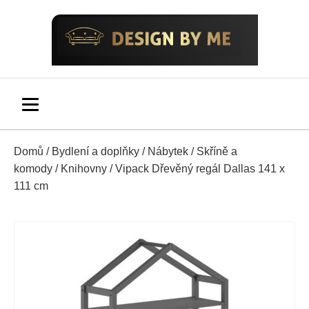
Domů
/
Bydlení a doplňky
/
Nábytek
/
Skříně a
komody
/
Knihovny
/ Vipack Dřevěný regál Dallas 141 x
111 cm