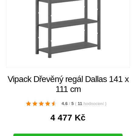
Vipack Dřevěný regál Dallas 141 x
111 cm
4.6
/
5
(
11
hodnocení
)
4 477
Kč