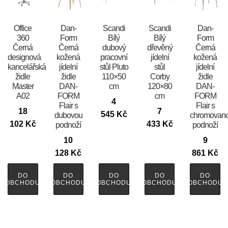
Office
​​​​​Dan-
Scandi
Scandi
​​​​​Dan-
360
Form
Bílý
Bílý
Form
Černá
Černá
dubový
dřevěný
Černá
designová
kožená
pracovní
jídelní
kožená
kancelářská
jídelní
stůl Pluto
stůl
jídelní
židle
židle
110×50
Corby
židle
Master
DAN-
cm
120×80
DAN-
A02
FORM
cm
FORM
4
Flair s
Flair s
18
7
545
Kč
dubovou
chromovan
102
Kč
433
Kč
podnoží
podnoží
10
9
128
Kč
861
Kč
DO
DO
DO
DO
DO
OBCHODU
OBCHODU
OBCHODU
OBCHODU
OBCHODU