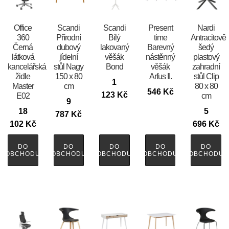
Office
Scandi
Scandi
Present
Nardi
360
Přírodní
Bílý
time
Antracitově
Černá
dubový
lakovaný
Barevný
šedý
látková
jídelní
věšák
nástěnný
plastový
kancelářská
stůl Nagy
Bond
věšák
zahradní
židle
150 x 80
Arfus II.
stůl Clip
1
Master
cm
80 x 80
546
Kč
123
Kč
E02
cm
9
18
5
787
Kč
102
Kč
696
Kč
DO
DO
DO
DO
DO
OBCHODU
OBCHODU
OBCHODU
OBCHODU
OBCHODU