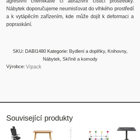
agresivní chemikálie či abrazivní čistící prostředky.
Nábytek doporučujeme neumisťovat do vlhkého prostředí
a k vytápěcím zařízením, kde může dojít k deformaci a
popraskání.
SKU:
DABI1480
Kategorie:
Bydlení a doplňky
,
Knihovny
,
Nábytek
,
Skříně a komody
Výrobce:
Vipack
Související produkty