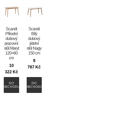
Scandi
Scandi
Přírodní
Bílý
dubový
dubový
pracovní
jídelní
stůl Maryt
stůl Nagy
120×60
150 cm
cm
9
10
787
Kč
322
Kč
DO
DO
OBCHODU
OBCHODU