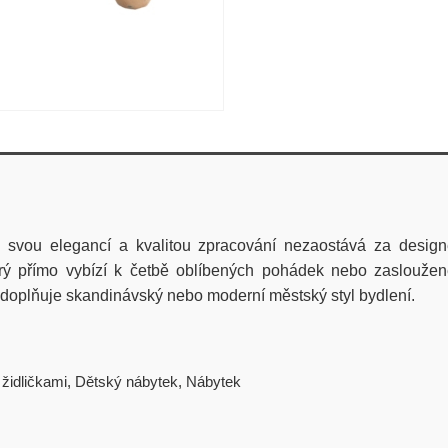
rý svou elegancí a kvalitou zpracování nezaostává za des
přímo vybízí k četbě oblíbených pohádek nebo zasloužené 
doplňuje skandinávský nebo moderní městský styl bydlení.
 židličkami
,
Dětský nábytek
,
Nábytek