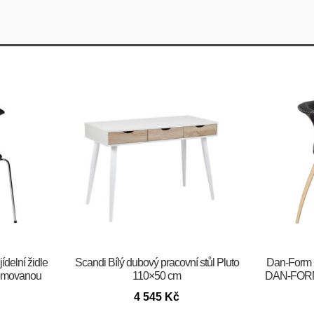
jídelní židle
Scandi Bílý dubový pracovní stůl Pluto
​​​​​Dan-For
omovanou
110×50 cm
DAN-FORM 
4 545
Kč