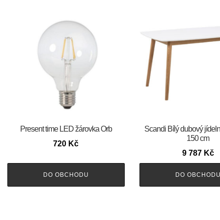
Present time LED žárovka Orb
Scandi Bílý dubový jídeln
150 cm
720
Kč
9 787
Kč
DO OBCHODU
DO OBCHOD