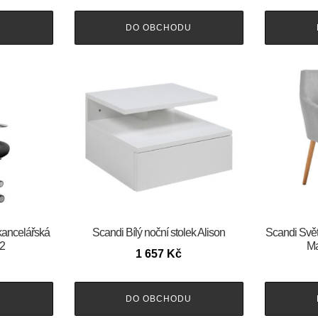
U
DO OBCHODU
kancelářská
Scandi Bílý noční stolek Alison
Scandi Světl
02
Ma
1 657
Kč
U
DO OBCHODU