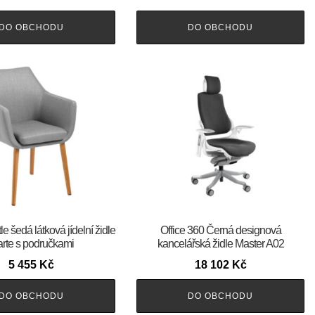
DO OBCHODU
DO OBCHODU
e šedá látková jídelní židle
Office 360 Černá designová
rte s područkami
kancelářská židle Master A02
5 455
Kč
18 102
Kč
DO OBCHODU
DO OBCHODU