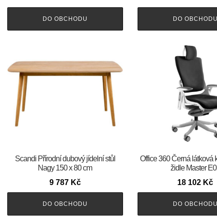
DO OBCHODU
DO OBCHOD
Scandi Přírodní dubový jídelní stůl
Office 360 Černá látková 
Nagy 150 x 80 cm
židle Master E
9 787
Kč
18 102
Kč
DO OBCHODU
DO OBCHOD