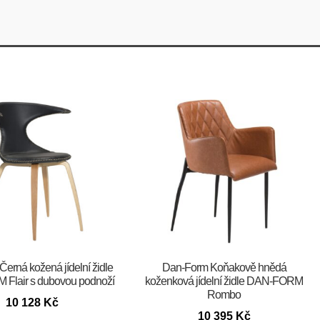
m Černá kožená jídelní židle
​​​​​Dan-Form Koňakově hnědá
Flair s dubovou podnoží
koženková jídelní židle DAN-FORM
Rombo
10 128
Kč
10 395
Kč