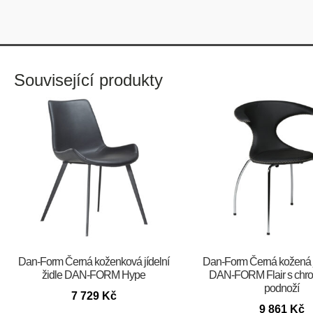
Související produkty
​​​​​Dan-Form Černá koženková jídelní
​​​​​Dan-Form Černá kožená 
židle DAN-FORM Hype
DAN-FORM Flair s chr
podnoží
7 729
Kč
9 861
Kč