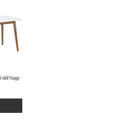
í stůl Nagy
U