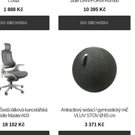
Costa
židle DAN-FORM Rombo
1 888
Kč
10 395
Kč
DO OBCHODU
DO OBCHODU
 Šedá látková kancelářská
Antracitový sedací / gymnastický míč
židle Master A03
VLUV STOV Ø 65 cm
18 102
Kč
3 371
Kč