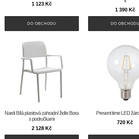
II
1 123
Kč
1 390
Kč
DO OBCHODU
DO OBCHOD
Nardi Bílá plastová zahradní židle Bora
Present time LED žár
s područkami
720
Kč
2 128
Kč