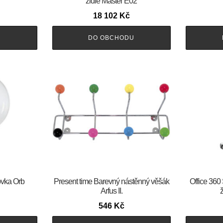
židle Master E02
18 102
Kč
U
DO OBCHODU
ovka Orb
Present time Barevný nástěnný věšák
Office 360
Arfus II.
546
Kč