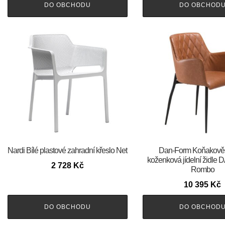
DO OBCHODU
DO OBCHOD
Nardi Bílé plastové zahradní křeslo Net
​​​​​Dan-Form Koňakov
koženková jídelní židl
2 728
Kč
Rombo
10 395
Kč
DO OBCHODU
DO OBCHOD