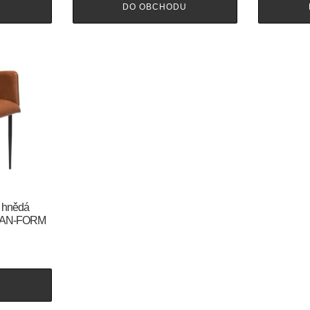
U
DO OBCHODU
ě hnědá
e DAN-FORM
U