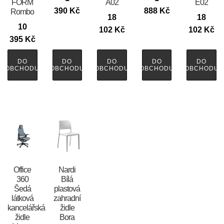
FORM
A02
E02
390
Kč
888
Kč
Rombo
18
18
10
102
Kč
102
Kč
395
Kč
DO
DO
DO
DO
DO
OBCHODU
OBCHODU
OBCHODU
OBCHODU
OBCHODU
Office
Nardi
360
Bílá
Šedá
plastová
látková
zahradní
kancelářská
židle
židle
Bora