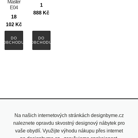
Master
1
E04
888
Kč
18
102
Kč
DO
DO
OBCHODU
OBCHODU
Na našich internetových stránkách designbyme.cz
naleznete opravdu skvostný designový nábytek pro
vaše obydlí. Využijte výhodu nákupu přes internet