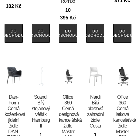
371
Kč
Rombo
102
Kč
10
395
Kč
DO
DO
DO
DO
DO
OBCHODU
OBCHODU
OBCHODU
OBCHODU
OBCHODU
​​​​​Dan-
Scandi
Office
Nardi
Office
Form
Bílý
360
Bílá
360
Černá
stojanový
Černá
plastová
Černá
koženková
věšák
designová
zahradní
látková
jídelní
Hamburg
kancelářská
židle
kancelářsk
židle
II
židle
Costa
židle
DAN-
Master
Master
1
1