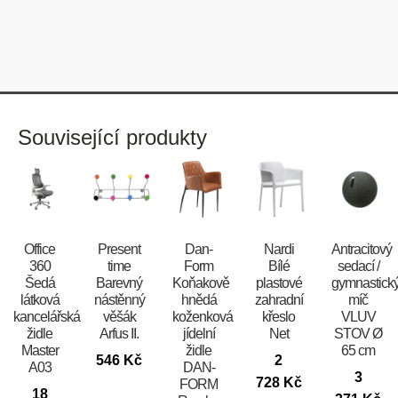
Související produkty
Office
Present
​​​​​Dan-
Nardi
Antracitový
360
time
Form
Bílé
sedací /
Šedá
Barevný
Koňakově
plastové
gymnastick
látková
nástěnný
hnědá
zahradní
míč
kancelářská
věšák
koženková
křeslo
VLUV
židle
Arfus II.
jídelní
Net
STOV Ø
Master
židle
65 cm
546
Kč
2
A03
DAN-
3
728
Kč
FORM
18