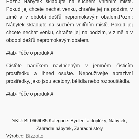
Pozn.: Nábytek skladujte na suchém vnitřním místě.
Pokud jej chcete nechat venku, chraňte jej na podzim, v
zimě a v období dešťů nepromokavým obalem.Pozn.:
Nábytek skladujte na suchém vnitřním místě. Pokud jej
chcete nechat venku, chraňte jej na podzim, v zimě a v
období dešťů nepromokavým obalem.
#tab-Péče o produkt#
Čistěte hadříkem navlhčeným v jemném čisticím
prostředku a ihned osušte. Nepoužívejte abrazivní
prostředky, jako jsou acetony, bělidla nebo rozpouštědla.
#tab-Péče o produkt#
SKU:
BI-0666085
Kategorie:
Bydlení a doplňky
,
Nábytek
,
Zahradní nábytek
,
Zahradní stoly
Výrobce:
Bizzotto