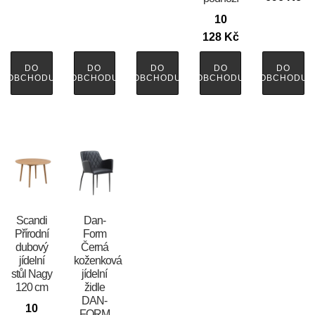
10
128
Kč
DO
DO
DO
DO
DO
OBCHODU
OBCHODU
OBCHODU
OBCHODU
OBCHODU
Scandi
​​​​​Dan-
Přírodní
Form
dubový
Černá
jídelní
koženková
stůl Nagy
jídelní
120 cm
židle
DAN-
10
FORM