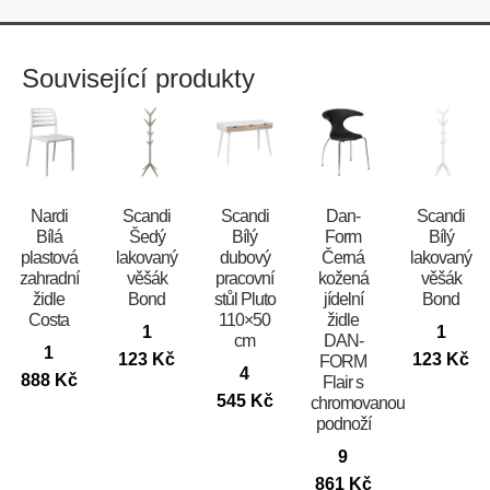
Související produkty
Nardi
Scandi
Scandi
​​​​​Dan-
Scandi
Bílá
Šedý
Bílý
Form
Bílý
plastová
lakovaný
dubový
Černá
lakovaný
zahradní
věšák
pracovní
kožená
věšák
židle
Bond
stůl Pluto
jídelní
Bond
Costa
110×50
židle
1
1
cm
DAN-
1
123
Kč
123
Kč
FORM
4
888
Kč
Flair s
545
Kč
chromovanou
podnoží
9
861
Kč