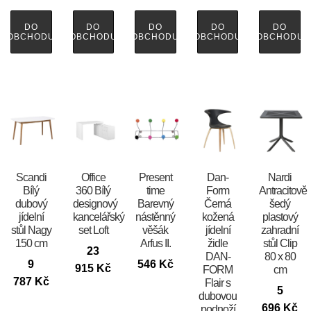
DO
DO
DO
DO
DO
OBCHODU
OBCHODU
OBCHODU
OBCHODU
OBCHODU
Scandi
Office
Present
​​​​​Dan-
Nardi
Bílý
360 Bílý
time
Form
Antracitově
dubový
designový
Barevný
Černá
šedý
jídelní
kancelářský
nástěnný
kožená
plastový
stůl Nagy
set Loft
věšák
jídelní
zahradní
150 cm
Arfus II.
židle
stůl Clip
23
DAN-
80 x 80
9
546
Kč
915
Kč
FORM
cm
787
Kč
Flair s
5
dubovou
696
Kč
podnoží