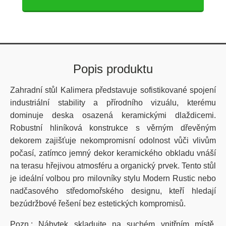
Popis produktu
Zahradní stůl Kalimera představuje sofistikované spojení
industriální stability a přírodního vizuálu, kterému
dominuje deska osazená keramickými dlaždicemi.
Robustní hliníková konstrukce s věrným dřevěným
dekorem zajišťuje nekompromisní odolnost vůči vlivům
počasí, zatímco jemný dekor keramického obkladu vnáší
na terasu hřejivou atmosféru a organický prvek. Tento stůl
je ideální volbou pro milovníky stylu Modern Rustic nebo
nadčasového středomořského designu, kteří hledají
bezúdržbové řešení bez estetických kompromisů.
Pozn.: Nábytek skladujte na suchém vnitřním místě.