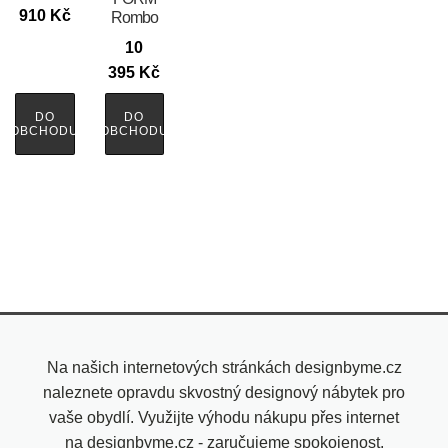
910
Kč
Rombo
10
395
Kč
DO
DO
OBCHODU
OBCHODU
Na našich internetových stránkách designbyme.cz
naleznete opravdu skvostný designový nábytek pro
vaše obydlí. Využijte výhodu nákupu přes internet
na designbyme.cz - zaručujeme spokojenost.