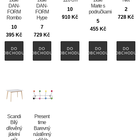
DAN-
DAN-
Marte s
10
2
FORM
FORM
područkami
910
Kč
728
Kč
Rombo
Hype
5
10
7
455
Kč
395
Kč
729
Kč
DO
DO
DO
DO
DO
OBCHODU
OBCHODU
OBCHODU
OBCHODU
OBCHODU
Scandi
Present
Bílý
time
dřevěný
Barevný
jídelní
nástěnný