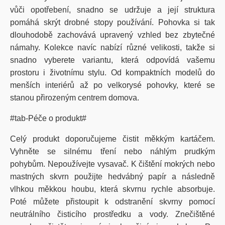
vůči opotřebení, snadno se udržuje a její struktura
pomáhá skrýt drobné stopy používání. Pohovka si tak
dlouhodobě zachovává upravený vzhled bez zbytečné
námahy. Kolekce navíc nabízí různé velikosti, takže si
snadno vyberete variantu, která odpovídá vašemu
prostoru i životnímu stylu. Od kompaktních modelů do
menších interiérů až po velkorysé pohovky, které se
stanou přirozeným centrem domova.
#tab-Péče o produkt#
Celý produkt doporučujeme čistit měkkým kartáčem.
Vyhněte se silnému tření nebo náhlým prudkým
pohybům. Nepoužívejte vysavač. K čištění mokrých nebo
mastných skvrn použijte hedvábný papír a následně
vlhkou měkkou houbu, která skvrnu rychle absorbuje.
Poté můžete přistoupit k odstranění skvrny pomocí
neutrálního čisticího prostředku a vody. Znečištěné