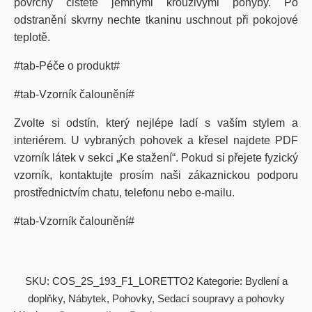
povrchy čistěte jemnými krouživými pohyby. Po
odstranění skvrny nechte tkaninu uschnout při pokojové
teplotě.
#tab-Péče o produkt#
#tab-Vzorník čalounění#
Zvolte si odstín, který nejlépe ladí s vaším stylem a
interiérem. U vybraných pohovek a křesel najdete PDF
vzorník látek v sekci „Ke stažení“. Pokud si přejete fyzický
vzorník, kontaktujte prosím naši zákaznickou podporu
prostřednictvím chatu, telefonu nebo e-mailu.
#tab-Vzorník čalounění#
SKU:
COS_2S_193_F1_LORETTO2
Kategorie:
Bydlení a
doplňky
,
Nábytek
,
Pohovky
,
Sedací soupravy a pohovky