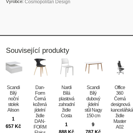
Výrobce:
Cosmopolitan Design
Související produkty
Scandi
​​​​​Dan-
Nardi
Scandi
Office
Bílý
Form
Bílá
Bílý
360
noční
Černá
plastová
dubový
Černá
stolek
kožená
zahradní
jídelní
designová
Alison
jídelní
židle
stůl Nagy
kancelářsk
židle
Costa
150 cm
židle
1
DAN-
Master
1
9
657
Kč
FORM
A02
888
Kč
787
Kč
Flair s