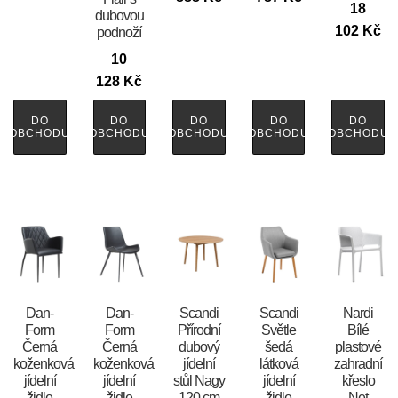
18
dubovou
102
Kč
podnoží
10
128
Kč
DO
DO
DO
DO
DO
OBCHODU
OBCHODU
OBCHODU
OBCHODU
OBCHODU
​​​​​Dan-
​​​​​Dan-
Scandi
Scandi
Nardi
Form
Form
Přírodní
Světle
Bílé
Černá
Černá
dubový
šedá
plastové
koženková
koženková
jídelní
látková
zahradní
jídelní
jídelní
stůl Nagy
jídelní
křeslo
židle
židle
120 cm
židle
Net