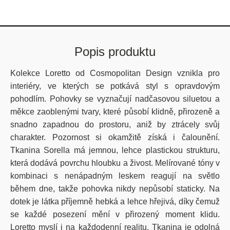
Popis produktu
Kolekce Loretto od Cosmopolitan Design vznikla pro
interiéry, ve kterých se potkává styl s opravdovým
pohodlím. Pohovky se vyznačují nadčasovou siluetou a
měkce zaoblenými tvary, které působí klidně, přirozeně a
snadno zapadnou do prostoru, aniž by ztrácely svůj
charakter. Pozornost si okamžitě získá i čalounění.
Tkanina Sorella má jemnou, lehce plastickou strukturu,
která dodává povrchu hloubku a živost. Melírované tóny v
kombinaci s nenápadným leskem reagují na světlo
během dne, takže pohovka nikdy nepůsobí staticky. Na
dotek je látka příjemně hebká a lehce hřejivá, díky čemuž
se každé posezení mění v přirozený moment klidu.
Loretto myslí i na každodenní realitu. Tkanina je odolná