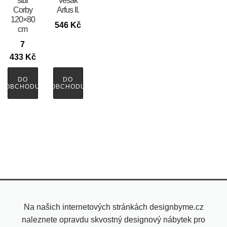
stůl
věšák
Corby
Arfus II.
120×80
546
Kč
cm
7
433
Kč
DO
DO
OBCHODU
OBCHODU
Na našich internetových stránkách designbyme.cz
naleznete opravdu skvostný designový nábytek pro