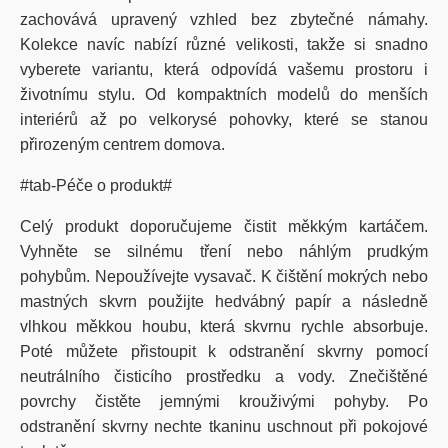
zachovává upravený vzhled bez zbytečné námahy.
Kolekce navíc nabízí různé velikosti, takže si snadno
vyberete variantu, která odpovídá vašemu prostoru i
životnímu stylu. Od kompaktních modelů do menších
interiérů až po velkorysé pohovky, které se stanou
přirozeným centrem domova.
#tab-Péče o produkt#
Celý produkt doporučujeme čistit měkkým kartáčem.
Vyhněte se silnému tření nebo náhlým prudkým
pohybům. Nepoužívejte vysavač. K čištění mokrých nebo
mastných skvrn použijte hedvábný papír a následně
vlhkou měkkou houbu, která skvrnu rychle absorbuje.
Poté můžete přistoupit k odstranění skvrny pomocí
neutrálního čisticího prostředku a vody. Znečištěné
povrchy čistěte jemnými krouživými pohyby. Po
odstranění skvrny nechte tkaninu uschnout při pokojové