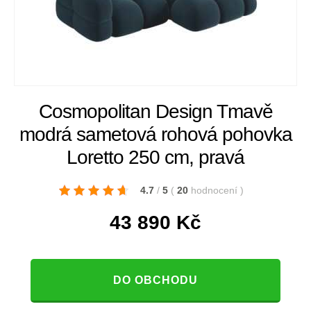
Cosmopolitan Design Tmavě
modrá sametová rohová pohovka
Loretto 250 cm, pravá
4.7
/
5
(
20
hodnocení
)
43 890
Kč
DO OBCHODU