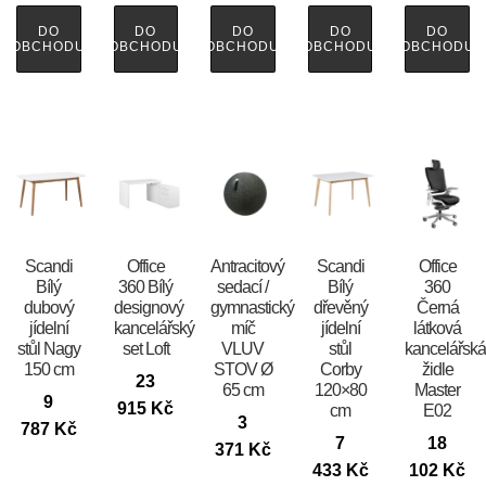
DO
DO
DO
DO
DO
OBCHODU
OBCHODU
OBCHODU
OBCHODU
OBCHODU
Scandi
Office
Antracitový
Scandi
Office
Bílý
360 Bílý
sedací /
Bílý
360
dubový
designový
gymnastický
dřevěný
Černá
jídelní
kancelářský
míč
jídelní
látková
stůl Nagy
set Loft
VLUV
stůl
kancelářsk
150 cm
STOV Ø
Corby
židle
23
65 cm
120×80
Master
9
915
Kč
cm
E02
3
787
Kč
7
18
371
Kč
433
Kč
102
Kč