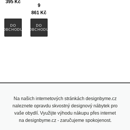
395
Kč
9
861
Kč
DO
DO
OBCHODU
OBCHODU
Na našich internetových stránkách designbyme.cz
naleznete opravdu skvostný designový nábytek pro
vaše obydlí. Využijte výhodu nákupu přes internet
na designbyme.cz - zaručujeme spokojenost.