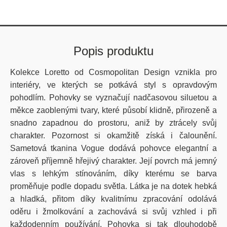
Popis produktu
Kolekce Loretto od Cosmopolitan Design vznikla pro
interiéry, ve kterých se potkává styl s opravdovým
pohodlím. Pohovky se vyznačují nadčasovou siluetou a
měkce zaoblenými tvary, které působí klidně, přirozeně a
snadno zapadnou do prostoru, aniž by ztrácely svůj
charakter. Pozornost si okamžitě získá i čalounění.
Sametová tkanina Vogue dodává pohovce elegantní a
zároveň příjemně hřejivý charakter. Její povrch má jemný
vlas s lehkým stínováním, díky kterému se barva
proměňuje podle dopadu světla. Látka je na dotek hebká
a hladká, přitom díky kvalitnímu zpracování odolává
oděru i žmolkování a zachovává si svůj vzhled i při
každodenním používání. Pohovka si tak dlouhodobě