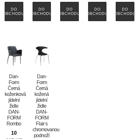
DO
DO
DO
DO
DO
OBCHODU
OBCHODU
OBCHODU
OBCHODU
OBCHODU
​​​​​Dan-
​​​​​Dan-
Form
Form
Černá
Černá
koženková
kožená
jídelní
jídelní
židle
židle
DAN-
DAN-
FORM
FORM
Rombo
Flair s
chromovanou
10
podnoží