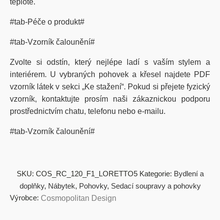
teplotě.
#tab-Péče o produkt#
#tab-Vzorník čalounění#
Zvolte si odstín, který nejlépe ladí s vaším stylem a
interiérem. U vybraných pohovek a křesel najdete PDF
vzorník látek v sekci „Ke stažení“. Pokud si přejete fyzický
vzorník, kontaktujte prosím naši zákaznickou podporu
prostřednictvím chatu, telefonu nebo e-mailu.
#tab-Vzorník čalounění#
SKU:
COS_RC_120_F1_LORETTO5
Kategorie:
Bydlení a
doplňky
,
Nábytek
,
Pohovky
,
Sedací soupravy a pohovky
Výrobce:
Cosmopolitan Design