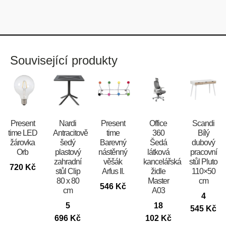
Související produkty
Present
Nardi
Present
Office
Scandi
time LED
Antracitově
time
360
Bílý
žárovka
šedý
Barevný
Šedá
dubový
Orb
plastový
nástěnný
látková
pracovní
zahradní
věšák
kancelářská
stůl Pluto
720
Kč
stůl Clip
Arfus II.
židle
110×50
80 x 80
Master
cm
546
Kč
cm
A03
4
5
18
545
Kč
696
Kč
102
Kč