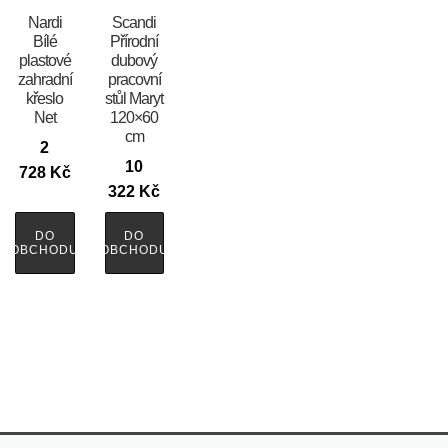
Nardi
Scandi
Bílé
Přírodní
plastové
dubový
zahradní
pracovní
křeslo
stůl Maryt
Net
120×60
cm
2
10
728
Kč
322
Kč
DO
DO
OBCHODU
OBCHODU