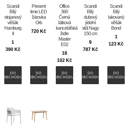
Scandi
Present
Office
Scandi
Scandi
Bílý
time LED
360
Bílý
Bílý
stojanový
žárovka
Černá
dubový
lakovaný
věšák
Orb
látková
jídelní
věšák
Hamburg
kancelářská
stůl Nagy
Bond
720
Kč
II
židle
150 cm
1
Master
1
9
123
Kč
E02
390
Kč
787
Kč
18
102
Kč
DO
DO
DO
DO
DO
OBCHODU
OBCHODU
OBCHODU
OBCHODU
OBCHODU