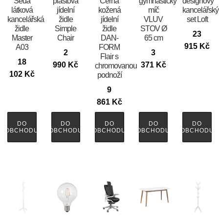
Šedá
plastová
Černá
gymnastický
designový
látková
jídelní
kožená
míč
kancelářský
kancelářská
židle
jídelní
VLUV
set Loft
židle
Simple
židle
STOV Ø
23
Master
Chair
DAN-
65 cm
915
Kč
A03
FORM
2
3
Flair s
18
990
Kč
371
Kč
chromovanou
102
Kč
podnoží
9
861
Kč
DO
DO
DO
DO
DO
OBCHODU
OBCHODU
OBCHODU
OBCHODU
OBCHODU