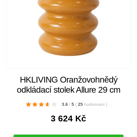
HKLIVING Oranžovohnědý
odkládací stolek Allure 29 cm
3.6
/
5
(
25
hodnocení
)
3 624
Kč