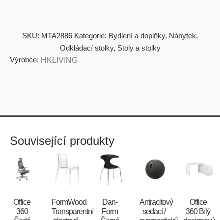
SKU:
MTA2886
Kategorie:
Bydlení a doplňky
,
Nábytek
,
Odkládací stolky
,
Stoly a stolky
Výrobce:
HKLIVING
Související produkty
Office
FormWood
​​​​​Dan-
Antracitový
Office
360
Transparentní
Form
sedací /
360 Bílý