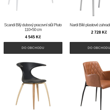
Scandi Bílý dubový pracovní stůl Pluto
Nardi Bílé plastové zahrad
110×50 cm
2 728
Kč
4 545
Kč
DO OBCHODU
DO OBCHOD