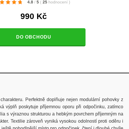
4.8
/
5
(
25
hodnocení
)
990
Kč
DO OBCHODU
o charakteru. Perfektně doplňuje nejen modulární pohovky z
kká výplň poskytuje příjemnou oporu při odpočinku, zatímco
 Tilia s výraznou strukturou a hebkým povrchem příjemným na
ter. Textilie zároveň vyniká vysokou odolností proti oděru i
ještě pohodlnější místo pro odpočinek, čtení i dlouhé chvíle