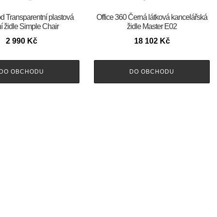
Transparentní plastová
Office 360 Černá látková kancelářská
ní židle Simple Chair
židle Master E02
2 990
Kč
18 102
Kč
DO OBCHODU
DO OBCHODU