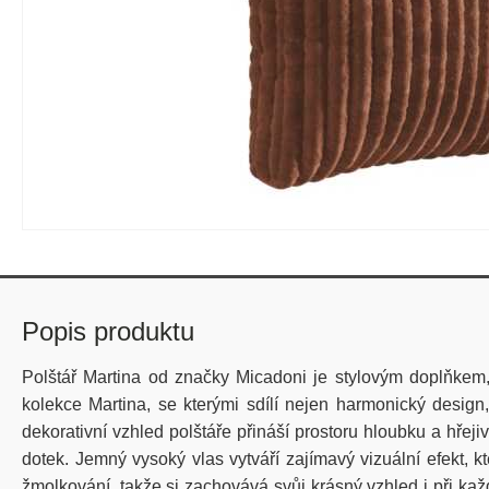
Popis produktu
Polštář Martina od značky Micadoni je stylovým doplňkem, 
kolekce Martina, se kterými sdílí nejen harmonický design
dekorativní vzhled polštáře přináší prostoru hloubku a hře
dotek. Jemný vysoký vlas vytváří zajímavý vizuální efekt, k
žmolkování, takže si zachovává svůj krásný vzhled i při kaž