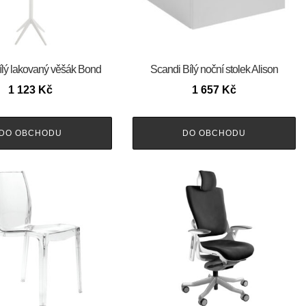
ílý lakovaný věšák Bond
Scandi Bílý noční stolek Alison
1 123
Kč
1 657
Kč
DO OBCHODU
DO OBCHODU