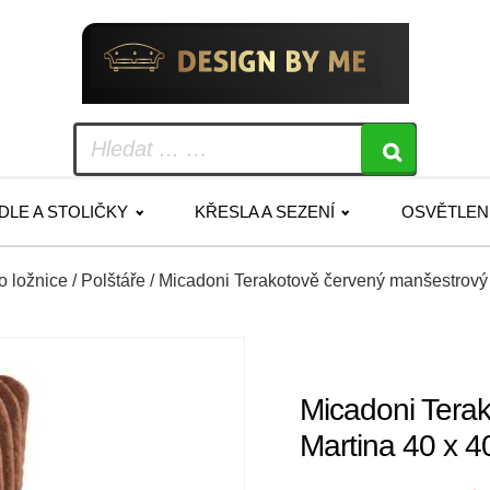
IDLE A STOLIČKY
KŘESLA A SEZENÍ
OSVĚTLEN
do ložnice
/
Polštáře
/ Micadoni Terakotově červený manšestrový 
Micadoni Terak
Martina 40 x 4