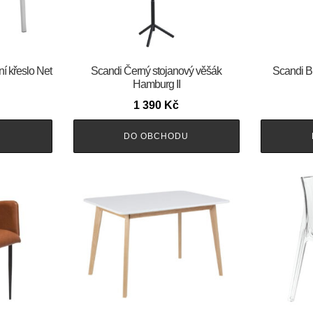
ní křeslo Net
Scandi Černý stojanový věšák
Scandi B
Hamburg II
1 390
Kč
U
DO OBCHODU