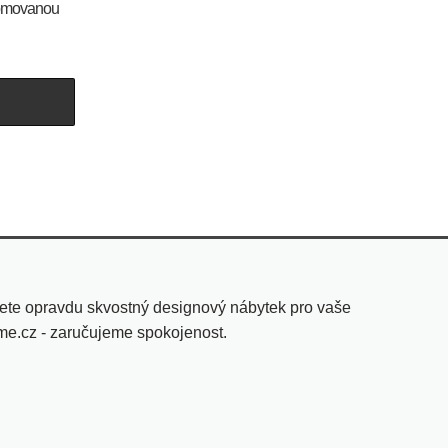
omovanou
U
ete opravdu skvostný designový nábytek pro vaše
yme.cz - zaručujeme spokojenost.