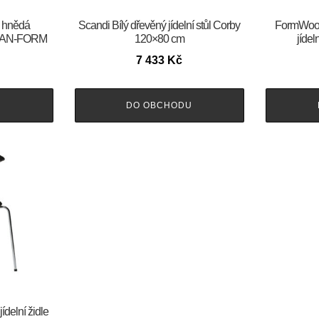
ě hnědá
Scandi Bílý dřevěný jídelní stůl Corby
FormWood 
e DAN-FORM
120×80 cm
jídel
7 433
Kč
U
DO OBCHODU
jídelní židle