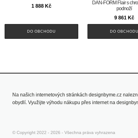
DAN-FORM Flair s chr
1 888
Kč
podnoží
9 861
Kč
DO OBCHODU
DO OBCHOD
Na našich internetových stránkách designbyme.cz nalezn
obydlí. Využijte výhodu nákupu přes internet na designb
© Copyright 2022 - 2026 - Všechna práva vyhrazena