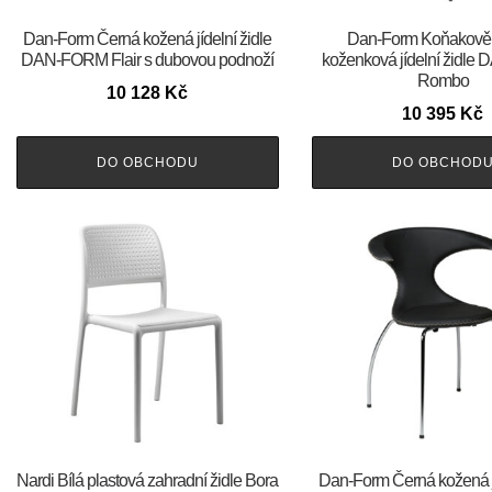
​​​​​Dan-Form Černá kožená jídelní židle
​​​​​Dan-Form Koňakov
DAN-FORM Flair s dubovou podnoží
koženková jídelní židl
Rombo
10 128
Kč
10 395
Kč
DO OBCHODU
DO OBCHOD
Nardi Bílá plastová zahradní židle Bora
​​​​​Dan-Form Černá kožená 