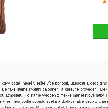
který dodá interiéru ještě více pohodlí, útulnosti a osobitéh
, ale také stejné kvalitní čalounění a barevné provedení. Mě
jivou atmosféru. Polštář je vyroben z měkké manšestrové látky
terý se mění podle dopadu světla a dodává látce osobitý charak
dodenním používání. Martina je detail, který promění pohovku v 