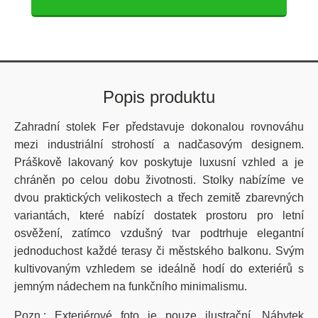
Popis produktu
Zahradní stolek Fer představuje dokonalou rovnováhu
mezi industriální strohostí a nadčasovým designem.
Práškově lakovaný kov poskytuje luxusní vzhled a je
chráněn po celou dobu životnosti.
Stolky nabízíme ve
dvou praktických velikostech a třech zemitě zbarevných
variantách, které nabízí dostatek prostoru pro letní
osvěžení, zatímco vzdušný tvar podtrhuje elegantní
jednoduchost každé terasy či městského balkonu. Svým
kultivovaným vzhledem se ideálně hodí do exteriérů s
jemným nádechem na funkčního minimalismu.
Pozn.: Exteriérové foto je pouze ilustrační.
Nábytek