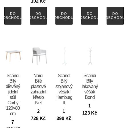
102
Kč
DO
DO
DO
DO
DO
OBCHODU
OBCHODU
OBCHODU
OBCHODU
OBCHODU
Scandi
Nardi
Scandi
Scandi
Bílý
Bílé
Bílý
Bílý
dřevěný
plastové
stojanový
lakovaný
jídelní
zahradní
věšák
věšák
stůl
křeslo
Hamburg
Bond
Corby
Net
II
1
120×80
2
1
123
Kč
cm
728
Kč
390
Kč
7