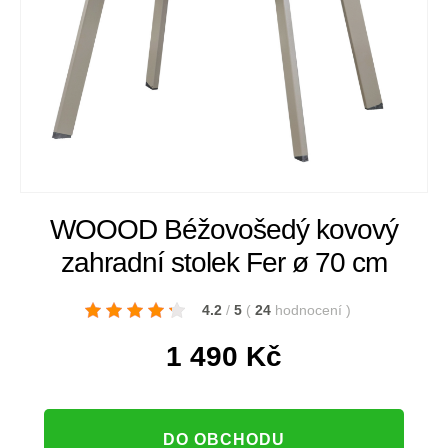
WOOOD Béžovošedý kovový
zahradní stolek Fer ø 70 cm
4.2
/
5
(
24
hodnocení
)
1 490
Kč
DO OBCHODU