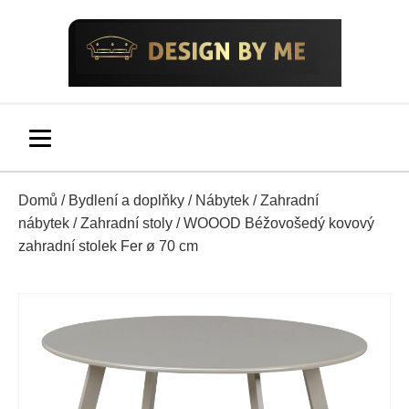
Domů
/
Bydlení a doplňky
/
Nábytek
/
Zahradní
nábytek
/
Zahradní stoly
/ WOOOD Béžovošedý kovový
zahradní stolek Fer ø 70 cm