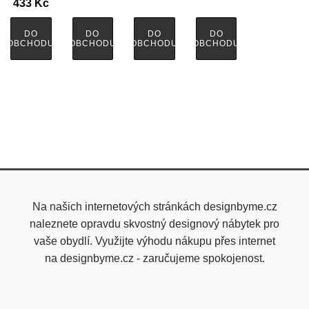
433
Kč
DO
DO
DO
DO
OBCHODU
OBCHODU
OBCHODU
OBCHODU
Na našich internetových stránkách designbyme.cz
naleznete opravdu skvostný designový nábytek pro
vaše obydlí. Využijte výhodu nákupu přes internet
na designbyme.cz - zaručujeme spokojenost.