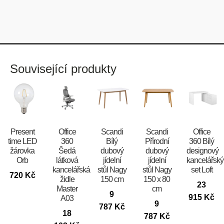
Související produkty
Present
Office
Scandi
Scandi
Office
time LED
360
Bílý
Přírodní
360 Bílý
žárovka
Šedá
dubový
dubový
designový
Orb
látková
jídelní
jídelní
kancelářský
kancelářská
stůl Nagy
stůl Nagy
set Loft
720
Kč
židle
150 cm
150 x 80
23
Master
cm
9
915
Kč
A03
9
787
Kč
18
787
Kč