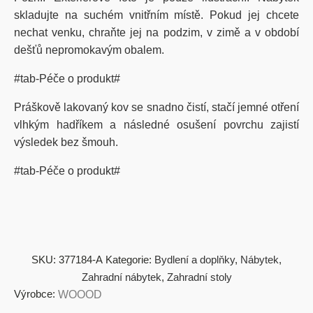
skladujte na suchém vnitřním místě. Pokud jej chcete
nechat venku, chraňte jej na podzim, v zimě a v období
dešťů nepromokavým obalem.
#tab-Péče o produkt#
Práškově lakovaný kov se snadno čistí, stačí jemné otření
vlhkým hadříkem a následné osušení povrchu zajistí
výsledek bez šmouh.
#tab-Péče o produkt#
SKU:
377184-A
Kategorie:
Bydlení a doplňky
,
Nábytek
,
Zahradní nábytek
,
Zahradní stoly
Výrobce:
WOOOD