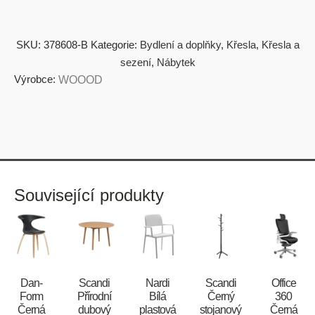
SKU:
378608-B
Kategorie:
Bydlení a doplňky
,
Křesla
,
Křesla a
sezení
,
Nábytek
Výrobce:
WOOOD
Související produkty
​​​​​Dan-
Scandi
Nardi
Scandi
Office
Form
Přírodní
Bílá
Černý
360
Černá
dubový
plastová
stojanový
Černá