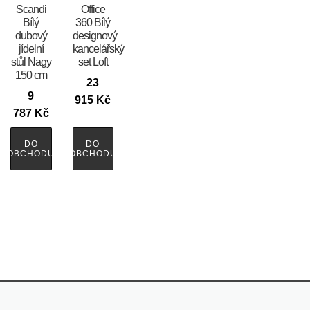
Scandi
Office
Bílý
360 Bílý
dubový
designový
jídelní
kancelářský
stůl Nagy
set Loft
150 cm
23
9
915
Kč
787
Kč
DO
DO
OBCHODU
OBCHODU