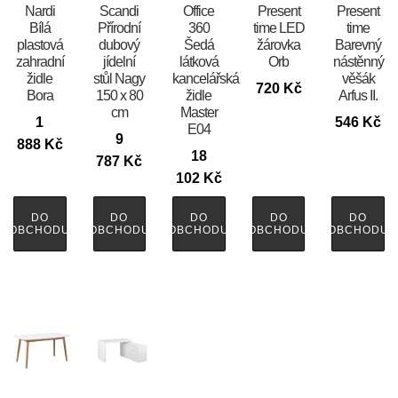
Nardi
Scandi
Office
Present
Present
Bílá
Přírodní
360
time LED
time
plastová
dubový
Šedá
žárovka
Barevný
zahradní
jídelní
látková
Orb
nástěnný
židle
stůl Nagy
kancelářská
věšák
720
Kč
Bora
150 x 80
židle
Arfus II.
cm
Master
1
546
Kč
E04
9
888
Kč
18
787
Kč
102
Kč
DO
DO
DO
DO
DO
OBCHODU
OBCHODU
OBCHODU
OBCHODU
OBCHODU